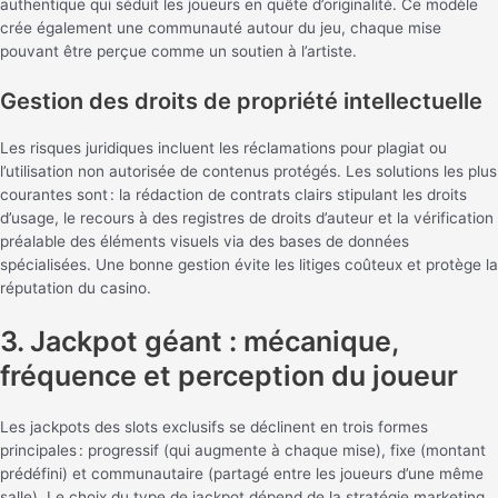
authentique qui séduit les joueurs en quête d’originalité. Ce modèle
crée également une communauté autour du jeu, chaque mise
pouvant être perçue comme un soutien à l’artiste.
Gestion des droits de propriété intellectuelle
Les risques juridiques incluent les réclamations pour plagiat ou
l’utilisation non autorisée de contenus protégés. Les solutions les plus
courantes sont : la rédaction de contrats clairs stipulant les droits
d’usage, le recours à des registres de droits d’auteur et la vérification
préalable des éléments visuels via des bases de données
spécialisées. Une bonne gestion évite les litiges coûteux et protège la
réputation du casino.
3. Jackpot géant : mécanique,
fréquence et perception du joueur
Les jackpots des slots exclusifs se déclinent en trois formes
principales : progressif (qui augmente à chaque mise), fixe (montant
prédéfini) et communautaire (partagé entre les joueurs d’une même
salle). Le choix du type de jackpot dépend de la stratégie marketing