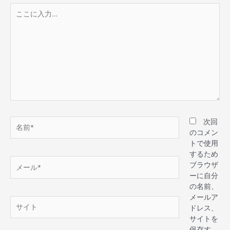
次回
のコメン
トで使用
するため
ブラウザ
ーに自分
の名前、
メールア
ドレス、
サイトを
保存す