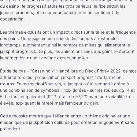
du casino ; le progressif attire les gros parieurs, le fixe séduit les
joueurs prudents, et le communautaire crée un sentiment de
coopération.
Les thèmes exclusifs ont un impact direct sur la taille et la fréquence
des gains. Un design immersif incite les joueurs à rester plus
longtemps, augmentant ainsi le nombre de mises qui alimentent le
jackpot progressif. De plus, les animations liées aux gains renforcent
la perception d’une « chance exceptionnelle ».
Étude de cas – “Casse‑noix” : lancé lors du Black Friday 2022, ce slot
à thème forestier proposait un jackpot progressif de 1,5 million
d’euros. En moins de 48 heures, le jackpot a été remporté grâce à
une combinaison de symboles « noix dorées » sur les rouleaux 2, 4 et
5. Le taux de paiement (RTP) était de 97,2 % avec une volatilité très
élevée, expliquant la rareté mais l’ampleur du gain.
Cette réussite montre que l’alliance entre un thème original et une
mécanique de jackpot bien calibrée peut créer un engouement sans
précédent.