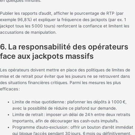
en quelques minutes.
Publier les rapports d’audit, afficher le pourcentage de RTP (par
exemple 96,8 %) et expliquer la fréquence des jackpots (par ex. 1
jackpot tous les 5 000 tours) renforcent la confiance et limitent les
accusations de manipulation.
6. La responsabilité des opérateurs
face aux jackpots massifs
Les opérateurs doivent mettre en place des politiques de limites de
mise et de retrait pour éviter que les joueurs ne se retrouvent dans
des situations financières critiques. Parmi les mesures les plus
efficaces :
Limite de mise quotidienne : plafonner les dépôts à 1 000 €,
avec la possibilité de réduire ce plafond sur demande.
Limite de retrait : imposer un délai de 24 h entre deux retraits
importants, afin de décourager les cash‑outs impulsifs.
Programme d’auto‑exclusion : offrir un bouton d’arrêt immédiat
qui bloque l’accès pendant 30 jours, 6 mois ou définitivement.