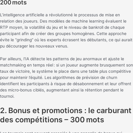
200 mots
L’intelligence artificielle a révolutionné le processus de mise en
relation des joueurs. Des modèles de machine learning évaluent le
RTP moyen, la volatilité du jeu et le niveau de bankroll de chaque
participant afin de créer des groupes homogènes. Cette approche
évite le “grinding” où les experts écrasent les débutants, ce qui aurait
pu décourager les nouveaux venus.
Par ailleurs, l’IA détecte les patterns de jeu anormaux et ajuste le
matchmaking en temps réel : si un joueur augmente brusquement son
taux de victoire, le système le place dans une table plus compétitive
pour maintenir l’équité. Les algorithmes de prévision de churn
identifient les participants à risque de désabonnement et leur offrent
des micro‑bonus ciblés, augmentant ainsi la rétention pendant le
tournoi.
2. Bonus et promotions : le carburant
des compétitions – 300 mots