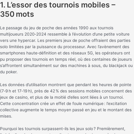
1. L’essor des tournois mobiles –
350 mots
Le passage du jeu de poche des années 1990 aux tournois
multijoueurs 2020‑2024 ressemble à l’évolution d’une petite voiture
vers une hypercar. Les premiers jeux de poche offraient des parties
solo limitées par la puissance du processeur. Avec l’avènement des
smartphones haute‑définition et des réseaux 5G, les opérateurs ont
pu proposer des tournois en temps réel, où des centaines de joueurs
s’affrontent simultanément sur des machines à sous, du blackjack ou
du poker.
Les données d’utilisation montrent que pendant les heures de pointe
(7‑9 h et 17‑19 h), près de 42 % des sessions mobiles concernent des
jeux de casino, et plus de la moitié d’elles sont liées à un tournoi.
Cette concentration crée un effet de foule numérique : l’excitation
collective augmente le temps moyen passé en jeu et le montant des
mises.
Pourquoi les tournois surpassent-ils les jeux solo ? Premièrement,