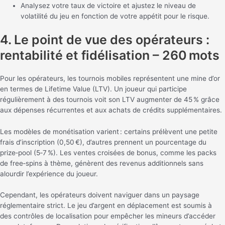
Analysez votre taux de victoire et ajustez le niveau de
volatilité du jeu en fonction de votre appétit pour le risque.
4. Le point de vue des opérateurs :
rentabilité et fidélisation – 260 mots
Pour les opérateurs, les tournois mobiles représentent une mine d’or
en termes de Lifetime Value (LTV). Un joueur qui participe
régulièrement à des tournois voit son LTV augmenter de 45 % grâce
aux dépenses récurrentes et aux achats de crédits supplémentaires.
Les modèles de monétisation varient : certains prélèvent une petite
frais d’inscription (0,50 €), d’autres prennent un pourcentage du
prize‑pool (5‑7 %). Les ventes croisées de bonus, comme les packs
de free‑spins à thème, génèrent des revenus additionnels sans
alourdir l’expérience du joueur.
Cependant, les opérateurs doivent naviguer dans un paysage
réglementaire strict. Le jeu d’argent en déplacement est soumis à
des contrôles de localisation pour empêcher les mineurs d’accéder