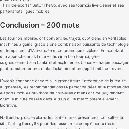
– Fan d’e‑sports : BetOnTheGo, avec ses tournois live‑dealer et ses
partenariats ligues mobiles.
Conclusion – 200 mots
Les tournois mobiles ont converti les trajets quotidiens en véritables
machines à gains, grâce à une combinaison puissante de technologie
en temps réel, d’IA avancée et de promotions ciblées. En adoptant
une approche analytique – choisir le bon tournoi, gérer
soigneusement son bankroll et exploiter les bonus – chaque passager
peut transformer un simple déplacement en opportunité de revenu.
L’avenir s’annonce encore plus prometteur : l’intégration de la réalité
augmentée, les recommandations IA personnalisées et la montée des
e‑sports mobiles ouvriront de nouvelles dimensions de jeu, rendant
chaque minute passée dans le train ou le métro potentiellement
lucrative.
N’attendez plus : explorez les plateformes présentées, consultez le
site Karting Rosny93 pour des ressources complémentaires et