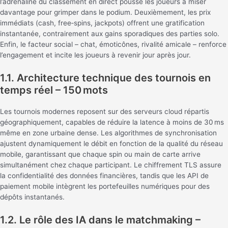
l’adrénaline du classement en direct pousse les joueurs à miser
davantage pour grimper dans le podium. Deuxièmement, les prix
immédiats (cash, free‑spins, jackpots) offrent une gratification
instantanée, contrairement aux gains sporadiques des parties solo.
Enfin, le facteur social – chat, émoticônes, rivalité amicale – renforce
l’engagement et incite les joueurs à revenir jour après jour.
1.1. Architecture technique des tournois en
temps réel – 150 mots
Les tournois modernes reposent sur des serveurs cloud répartis
géographiquement, capables de réduire la latence à moins de 30 ms
même en zone urbaine dense. Les algorithmes de synchronisation
ajustent dynamiquement le débit en fonction de la qualité du réseau
mobile, garantissant que chaque spin ou main de carte arrive
simultanément chez chaque participant. Le chiffrement TLS assure
la confidentialité des données financières, tandis que les API de
paiement mobile intègrent les portefeuilles numériques pour des
dépôts instantanés.
1.2. Le rôle des IA dans le matchmaking –