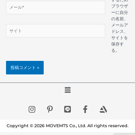
ブラウザ
ーに自分
の名前、
メールア
ドレス、
サイトを
保存す
る。
Copyright © 2026 MOVEMTS Co., Ltd. All rights reserved.