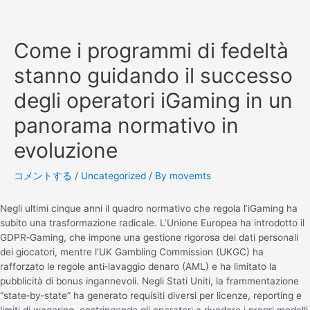
Come i programmi di fedeltà
stanno guidando il successo
degli operatori iGaming in un
panorama normativo in
evoluzione
コメントする
/
Uncategorized
/ By
movemts
Negli ultimi cinque anni il quadro normativo che regola l’iGaming ha
subito una trasformazione radicale. L’Unione Europea ha introdotto il
GDPR‑Gaming, che impone una gestione rigorosa dei dati personali
dei giocatori, mentre l’UK Gambling Commission (UKGC) ha
rafforzato le regole anti‑lavaggio denaro (AML) e ha limitato la
pubblicità di bonus ingannevoli. Negli Stati Uniti, la frammentazione
“state‑by‑state” ha generato requisiti diversi per licenze, reporting e