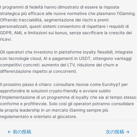
I programmi di fedeltà hanno dimostrato di essere la risposta
strategica più efficace alle nuove normative che plasmano l’iGaming.
Offrendo tracciabilità, segmentazione dei rischi e premi
personalizzati, questi sistemi consentono di rispettare i requisiti di
GDPR, AML e limitazioni sui bonus, senza sacrificare la crescita dei
ricavi.
Gli operatori che investono in piattaforme loyalty flessibili, integrate
con tecnologie cloud, AI e pagamenti in USDT, ottengono vantaggi
competitivi concreti: aumento del LTV, riduzione del churn e
differenziazione rispetto ai concorrenti.
Il prossimo passo è chiaro: consultare risorse come Eurohyp1 per
approfondire le soluzioni crypto‑friendly e avviare subito
l’implementazione di un programma di loyalty che sia al tempo stesso
conforme e profittevole. Solo così gli operatori potranno consolidare
la propria leadership in un mercato iGaming sempre più
regolamentato e orientato al giocatore.
←
前の投稿
次の投稿
→