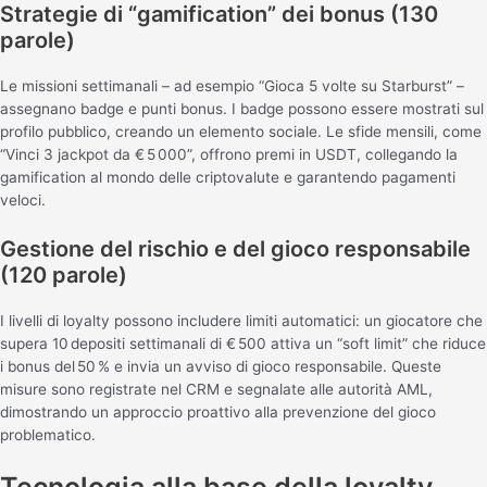
Strategie di “gamification” dei bonus (130
parole)
Le missioni settimanali – ad esempio “Gioca 5 volte su Starburst” –
assegnano badge e punti bonus. I badge possono essere mostrati sul
profilo pubblico, creando un elemento sociale. Le sfide mensili, come
“Vinci 3 jackpot da € 5 000”, offrono premi in USDT, collegando la
gamification al mondo delle criptovalute e garantendo pagamenti
veloci.
Gestione del rischio e del gioco responsabile
(120 parole)
I livelli di loyalty possono includere limiti automatici: un giocatore che
supera 10 depositi settimanali di € 500 attiva un “soft limit” che riduce
i bonus del 50 % e invia un avviso di gioco responsabile. Queste
misure sono registrate nel CRM e segnalate alle autorità AML,
dimostrando un approccio proattivo alla prevenzione del gioco
problematico.
Tecnologia alla base della loyalty