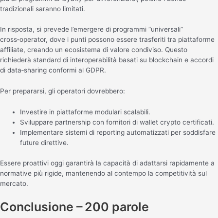
tradizionali saranno limitati.
In risposta, si prevede l’emergere di programmi “universali”
cross‑operator, dove i punti possono essere trasferiti tra piattaforme
affiliate, creando un ecosistema di valore condiviso. Questo
richiederà standard di interoperabilità basati su blockchain e accordi
di data‑sharing conformi al GDPR.
Per prepararsi, gli operatori dovrebbero:
Investire in piattaforme modulari scalabili.
Sviluppare partnership con fornitori di wallet crypto certificati.
Implementare sistemi di reporting automatizzati per soddisfare
future direttive.
Essere proattivi oggi garantirà la capacità di adattarsi rapidamente a
normative più rigide, mantenendo al contempo la competitività sul
mercato.
Conclusione – 200 parole