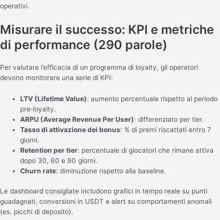
operativi.
Misurare il successo: KPI e metriche
di performance (290 parole)
Per valutare l’efficacia di un programma di loyalty, gli operatori
devono monitorare una serie di KPI:
LTV (Lifetime Value)
: aumento percentuale rispetto al periodo
pre‑loyalty.
ARPU (Average Revenue Per User)
: differenziato per tier.
Tasso di attivazione dei bonus
: % di premi riscattati entro 7
giorni.
Retention per tier
: percentuale di giocatori che rimane attiva
dopo 30, 60 e 90 giorni.
Churn rate
: diminuzione rispetto alla baseline.
Le dashboard consigliate includono grafici in tempo reale su punti
guadagnati, conversioni in USDT e alert su comportamenti anomali
(es. picchi di deposito).