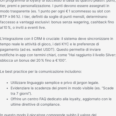
Un programma di loyalty di successo si basa su quattro pilastri: punti,
tier, premi e personalizzazione. I punti devono essere assegnati in
modo trasparente (es. 1 punto per ogni € 1 scommesso su slot con
RTP ≥ 96 %). I tier, definiti da soglie di punti mensili, determinano
l’accesso a vantaggi esclusivi: bonus senza wagering, cashback fino
al 10 %, o inviti a eventi live.
L’integrazione con il CRM è cruciale: il sistema deve sincronizzare in
tempo reale le attività di gioco, i dati KYC e le preferenze di
pagamento (ad es. wallet USDT). Questo permette di inviare
notifiche in‑app con termini chiari, come “Hai raggiunto il livello Silver:
sblocca un bonus del 20 % fino a € 100”.
Le best practice per la comunicazione includono:
Utilizzare linguaggio semplice e privo di jargon legale.
Evidenziare la scadenza dei premi in modo visibile (es. “Scade
tra 7 giorni”).
Offrire un centro FAQ dedicato alla loyalty, aggiornato con le
ultime direttive di compliance.
In questo modo il giocatore comprende subito il valore del