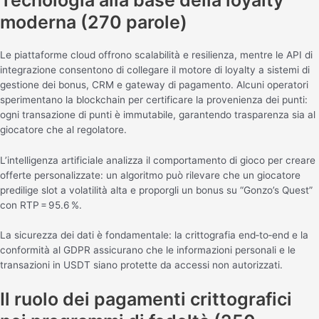
moderna (270 parole)
Le piattaforme cloud offrono scalabilità e resilienza, mentre le API di
integrazione consentono di collegare il motore di loyalty a sistemi di
gestione dei bonus, CRM e gateway di pagamento. Alcuni operatori
sperimentano la blockchain per certificare la provenienza dei punti:
ogni transazione di punti è immutabile, garantendo trasparenza sia al
giocatore che al regolatore.
L’intelligenza artificiale analizza il comportamento di gioco per creare
offerte personalizzate: un algoritmo può rilevare che un giocatore
predilige slot a volatilità alta e proporgli un bonus su “Gonzo’s Quest”
con RTP = 95.6 %.
La sicurezza dei dati è fondamentale: la crittografia end‑to‑end e la
conformità al GDPR assicurano che le informazioni personali e le
transazioni in USDT siano protette da accessi non autorizzati.
Il ruolo dei pagamenti crittografici