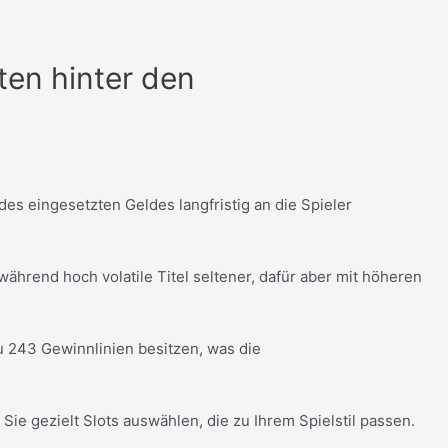
ten hinter den
es eingesetzten Geldes langfristig an die Spieler
 während hoch volatile Titel seltener, dafür aber mit höheren
u 243 Gewinnlinien besitzen, was die
 Sie gezielt Slots auswählen, die zu Ihrem Spielstil passen.