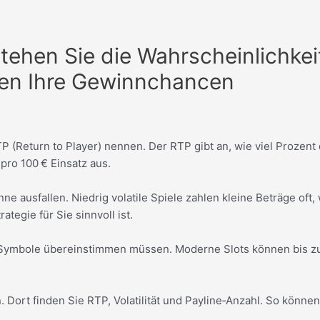
tehen Sie die Wahrscheinlichkei
en Ihre Gewinnchancen
(Return to Player) nennen. Der RTP gibt an, wie viel Prozent d
 pro 100 € Einsatz aus.
nne ausfallen. Niedrig volatile Spiele zahlen kleine Beträge oft,
egie für Sie sinnvoll ist.
der Symbole übereinstimmen müssen. Moderne Slots können bis z
n. Dort finden Sie RTP, Volatilität und Payline‑Anzahl. So können