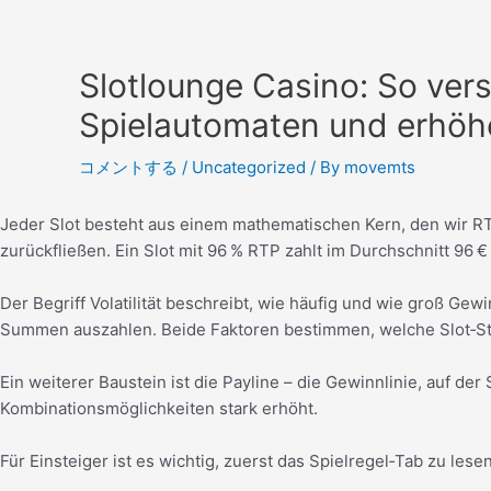
Slotlounge Casino: So vers
Spielautomaten und erhöh
コメントする
/
Uncategorized
/ By
movemts
Jeder Slot besteht aus einem mathematischen Kern, den wir RTP 
zurückfließen. Ein Slot mit 96 % RTP zahlt im Durchschnitt 96 €
Der Begriff Volatilität beschreibt, wie häufig und wie groß Gewi
Summen auszahlen. Beide Faktoren bestimmen, welche Slot‑Strat
Ein weiterer Baustein ist die Payline – die Gewinnlinie, auf 
Kombinationsmöglichkeiten stark erhöht.
Für Einsteiger ist es wichtig, zuerst das Spielregel‑Tab zu lese