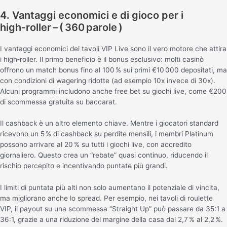
4. Vantaggi economici e di gioco per i
high‑roller – ( 360 parole )
I vantaggi economici dei tavoli VIP Live sono il vero motore che attira
i high‑roller. Il primo beneficio è il bonus esclusivo: molti casinò
offrono un match bonus fino al 100 % sui primi €10 000 depositati, ma
con condizioni di wagering ridotte (ad esempio 10x invece di 30x).
Alcuni programmi includono anche free bet su giochi live, come €200
di scommessa gratuita su baccarat.
Il cashback è un altro elemento chiave. Mentre i giocatori standard
ricevono un 5 % di cashback su perdite mensili, i membri Platinum
possono arrivare al 20 % su tutti i giochi live, con accredito
giornaliero. Questo crea un “rebate” quasi continuo, riducendo il
rischio percepito e incentivando puntate più grandi.
I limiti di puntata più alti non solo aumentano il potenziale di vincita,
ma migliorano anche lo spread. Per esempio, nei tavoli di roulette
VIP, il payout su una scommessa “Straight Up” può passare da 35:1 a
36:1, grazie a una riduzione del margine della casa dal 2,7 % al 2,2 %.