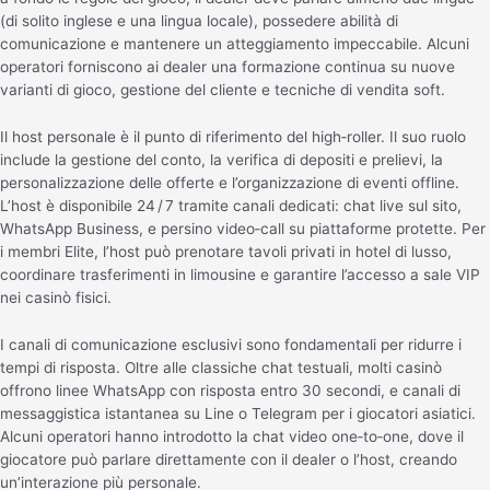
(di solito inglese e una lingua locale), possedere abilità di
comunicazione e mantenere un atteggiamento impeccabile. Alcuni
operatori forniscono ai dealer una formazione continua su nuove
varianti di gioco, gestione del cliente e tecniche di vendita soft.
Il host personale è il punto di riferimento del high‑roller. Il suo ruolo
include la gestione del conto, la verifica di depositi e prelievi, la
personalizzazione delle offerte e l’organizzazione di eventi offline.
L’host è disponibile 24 / 7 tramite canali dedicati: chat live sul sito,
WhatsApp Business, e persino video‑call su piattaforme protette. Per
i membri Elite, l’host può prenotare tavoli privati in hotel di lusso,
coordinare trasferimenti in limousine e garantire l’accesso a sale VIP
nei casinò fisici.
I canali di comunicazione esclusivi sono fondamentali per ridurre i
tempi di risposta. Oltre alle classiche chat testuali, molti casinò
offrono linee WhatsApp con risposta entro 30 secondi, e canali di
messaggistica istantanea su Line o Telegram per i giocatori asiatici.
Alcuni operatori hanno introdotto la chat video one‑to‑one, dove il
giocatore può parlare direttamente con il dealer o l’host, creando
un’interazione più personale.