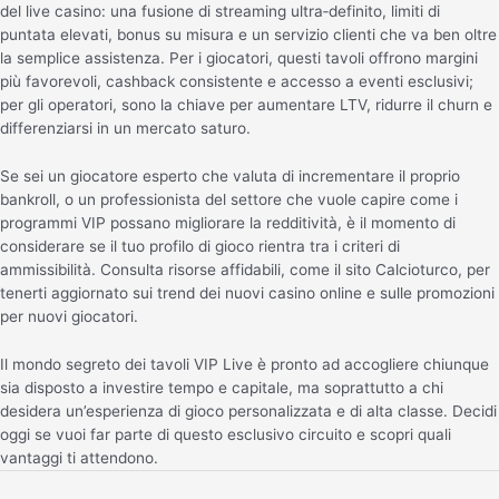
del live casino: una fusione di streaming ultra‑definito, limiti di
puntata elevati, bonus su misura e un servizio clienti che va ben oltre
la semplice assistenza. Per i giocatori, questi tavoli offrono margini
più favorevoli, cashback consistente e accesso a eventi esclusivi;
per gli operatori, sono la chiave per aumentare LTV, ridurre il churn e
differenziarsi in un mercato saturo.
Se sei un giocatore esperto che valuta di incrementare il proprio
bankroll, o un professionista del settore che vuole capire come i
programmi VIP possano migliorare la redditività, è il momento di
considerare se il tuo profilo di gioco rientra tra i criteri di
ammissibilità. Consulta risorse affidabili, come il sito Calcioturco, per
tenerti aggiornato sui trend dei nuovi casino online e sulle promozioni
per nuovi giocatori.
Il mondo segreto dei tavoli VIP Live è pronto ad accogliere chiunque
sia disposto a investire tempo e capitale, ma soprattutto a chi
desidera un’esperienza di gioco personalizzata e di alta classe. Decidi
oggi se vuoi far parte di questo esclusivo circuito e scopri quali
vantaggi ti attendono.