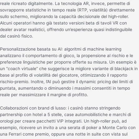
reale ricreato digitalmente. La tecnologia AR, invece, permette di
sovrapporre statistiche in tempo reale (RTP, volatilità) direttamente
sullo schermo, migliorando la capacità decisionale del high‑roller.
Alcuni operatori hanno già testato versioni beta di tavoli VR con
dealer avatar realistici, offrendo un’esperienza quasi indistinguibile
dal casinò fisico.
Personalizzazione basata su AI: algoritmi di machine learning
analizzano il comportamento di gioco, la propensione al rischio e le
preferenze linguistiche per proporre offerte su misura. Un esempio è
un “coach virtuale” che suggerisce la migliore variante di blackjack in
base al profilo di volatilità del giocatore, ottimizzando il rapporto
rischio‑premio. Inoltre, l’AI può gestire il dynamic pricing dei limiti di
puntata, aumentando o diminuendo i massimi consentiti in tempo
reale per massimizzare il margine di profitto.
Collaborazioni con brand di lusso: i casinò stanno stringendo
partnership con hotel a 5 stelle, case automobilistiche e marchi di
orologi per creare pacchetti VIP integrati. Un high‑roller può, ad
esempio, ricevere un invito a una serata di poker a Monte Carlo con
una Ferrari come premio, oppure una notte in suite con vista sul