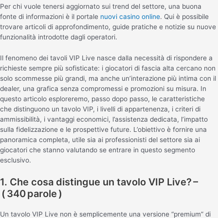
Per chi vuole tenersi aggiornato sui trend del settore, una buona
fonte di informazioni è il portale
nuovi casino online
. Qui è possibile
trovare articoli di approfondimento, guide pratiche e notizie su nuove
funzionalità introdotte dagli operatori.
Il fenomeno dei tavoli VIP Live nasce dalla necessità di rispondere a
richieste sempre più sofisticate: i giocatori di fascia alta cercano non
solo scommesse più grandi, ma anche un’interazione più intima con il
dealer, una grafica senza compromessi e promozioni su misura. In
questo articolo esploreremo, passo dopo passo, le caratteristiche
che distinguono un tavolo VIP, i livelli di appartenenza, i criteri di
ammissibilità, i vantaggi economici, l’assistenza dedicata, l’impatto
sulla fidelizzazione e le prospettive future. L’obiettivo è fornire una
panoramica completa, utile sia ai professionisti del settore sia ai
giocatori che stanno valutando se entrare in questo segmento
esclusivo.
1. Che cosa distingue un tavolo VIP Live? –
( 340 parole )
Un tavolo VIP Live non è semplicemente una versione “premium” di