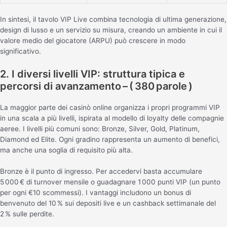
In sintesi, il tavolo VIP Live combina tecnologia di ultima generazione,
design di lusso e un servizio su misura, creando un ambiente in cui il
valore medio del giocatore (ARPU) può crescere in modo
significativo.
2. I diversi livelli VIP: struttura tipica e
percorsi di avanzamento – ( 380 parole )
La maggior parte dei casinò online organizza i propri programmi VIP
in una scala a più livelli, ispirata al modello di loyalty delle compagnie
aeree. I livelli più comuni sono: Bronze, Silver, Gold, Platinum,
Diamond ed Elite. Ogni gradino rappresenta un aumento di benefici,
ma anche una soglia di requisito più alta.
Bronze è il punto di ingresso. Per accedervi basta accumulare
5 000 € di turnover mensile o guadagnare 1 000 punti VIP (un punto
per ogni €10 scommessi). I vantaggi includono un bonus di
benvenuto del 10 % sui depositi live e un cashback settimanale del
2 % sulle perdite.