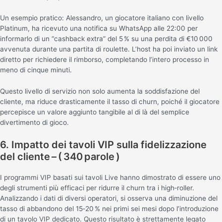
Un esempio pratico: Alessandro, un giocatore italiano con livello
Platinum, ha ricevuto una notifica su WhatsApp alle 22:00 per
informarlo di un “cashback extra” del 5 % su una perdita di €10 000
avvenuta durante una partita di roulette. L’host ha poi inviato un link
diretto per richiedere il rimborso, completando l’intero processo in
meno di cinque minuti.
Questo livello di servizio non solo aumenta la soddisfazione del
cliente, ma riduce drasticamente il tasso di churn, poiché il giocatore
percepisce un valore aggiunto tangibile al di là del semplice
divertimento di gioco.
6. Impatto dei tavoli VIP sulla fidelizzazione
del cliente – ( 340 parole )
I programmi VIP basati sui tavoli Live hanno dimostrato di essere uno
degli strumenti più efficaci per ridurre il churn tra i high‑roller.
Analizzando i dati di diversi operatori, si osserva una diminuzione del
tasso di abbandono del 15‑20 % nei primi sei mesi dopo l’introduzione
di un tavolo VIP dedicato. Questo risultato è strettamente legato