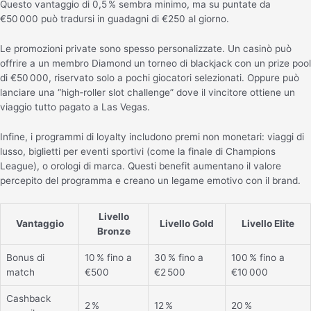
Questo vantaggio di 0,5 % sembra minimo, ma su puntate da
€50 000 può tradursi in guadagni di €250 al giorno.
Le promozioni private sono spesso personalizzate. Un casinò può
offrire a un membro Diamond un torneo di blackjack con un prize pool
di €50 000, riservato solo a pochi giocatori selezionati. Oppure può
lanciare una “high‑roller slot challenge” dove il vincitore ottiene un
viaggio tutto pagato a Las Vegas.
Infine, i programmi di loyalty includono premi non monetari: viaggi di
lusso, biglietti per eventi sportivi (come la finale di Champions
League), o orologi di marca. Questi benefit aumentano il valore
percepito del programma e creano un legame emotivo con il brand.
Livello
Vantaggio
Livello Gold
Livello Elite
Bronze
Bonus di
10 % fino a
30 % fino a
100 % fino a
match
€500
€2 500
€10 000
Cashback
2 %
12 %
20 %