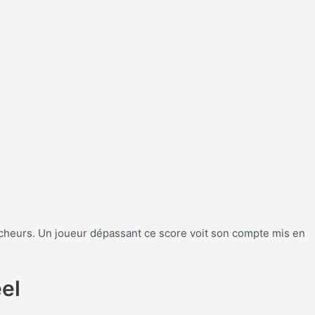
 tricheurs. Un joueur dépassant ce score voit son compte mis en
éel