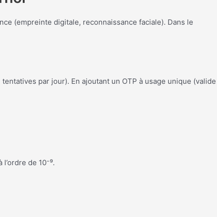
ce (empreinte digitale, reconnaissance faciale). Dans le
 tentatives par jour). En ajoutant un OTP à usage unique (valide
 l’ordre de 10⁻⁹.