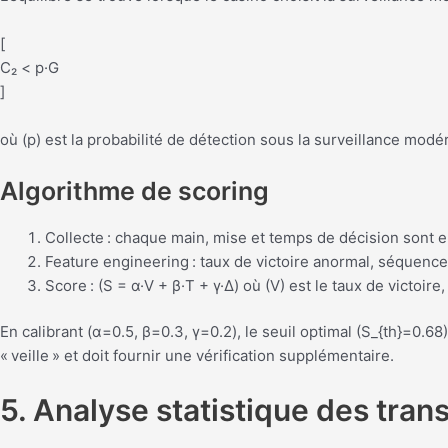
[
C₂ < p·G
]
où (p) est la probabilité de détection sous la surveillance modé
Algorithme de scoring
Collecte : chaque main, mise et temps de décision sont e
Feature engineering : taux de victoire anormal, séquence 
Score : (S = α·V + β·T + γ·Δ) où (V) est le taux de victoire,
En calibrant (α=0.5, β=0.3, γ=0.2), le seuil optimal (S_{th}=0.6
« veille » et doit fournir une vérification supplémentaire.
5. Analyse statistique des tran