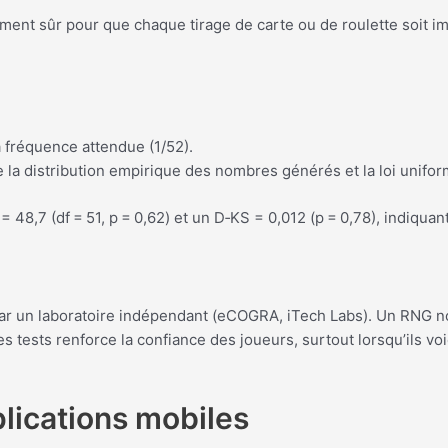
nt sûr pour que chaque tirage de carte ou de roulette soit im
 fréquence attendue (1/52).
a distribution empirique des nombres générés et la loi uniforme
 = 48,7 (df = 51, p = 0,62) et un D‑KS = 0,012 (p = 0,78), indiqua
 par un laboratoire indépendant (eCOGRA, iTech Labs). Un RNG 
es tests renforce la confiance des joueurs, surtout lorsqu’ils vo
plications mobiles