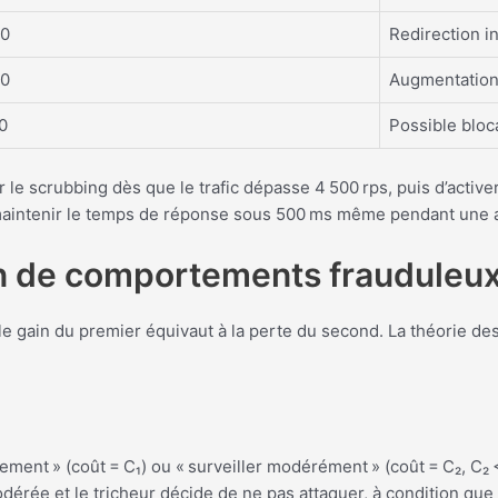
00
Redirection in
00
Augmentation
0
Possible bloc
crubbing dès que le trafic dépasse 4 500 rps, puis d’activer l’
 maintenir le temps de réponse sous 500 ms même pendant une 
ion de comportements frauduleu
 le gain du premier équivaut à la perte du second. La théorie des
ment » (coût = C₁) ou « surveiller modérément » (coût = C₂, C₂ < C
modérée et le tricheur décide de ne pas attaquer, à condition que