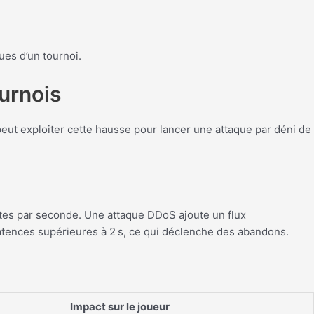
ues d’un tournoi.
urnois
 peut exploiter cette hausse pour lancer une attaque par déni de
êtes par seconde. Une attaque DDoS ajoute un flux
 latences supérieures à 2 s, ce qui déclenche des abandons.
Impact sur le joueur