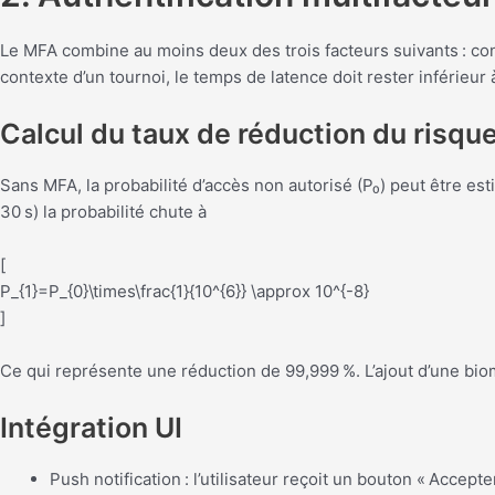
Le MFA combine au moins deux des trois facteurs suivants : co
contexte d’un tournoi, le temps de latence doit rester inférieur
Calcul du taux de réduction du risqu
Sans MFA, la probabilité d’accès non autorisé (P₀) peut être es
30 s) la probabilité chute à
[
P_{1}=P_{0}\times\frac{1}{10^{6}} \approx 10^{-8}
]
Ce qui représente une réduction de 99,999 %. L’ajout d’une biomét
Intégration UI
Push notification : l’utilisateur reçoit un bouton « Accepte