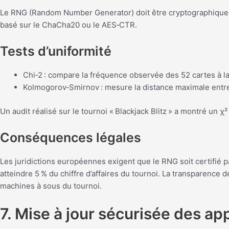
Le RNG (Random Number Generator) doit être cryptographiqueme
basé sur le ChaCha20 ou le AES‑CTR.
Tests d’uniformité
Chi‑2 : compare la fréquence observée des 52 cartes à la
Kolmogorov‑Smirnov : mesure la distance maximale entre l
Un audit réalisé sur le tournoi « Blackjack Blitz » a montré un χ²
Conséquences légales
Les juridictions européennes exigent que le RNG soit certifié
atteindre 5 % du chiffre d’affaires du tournoi. La transparence d
machines à sous du tournoi.
7. Mise à jour sécurisée des ap