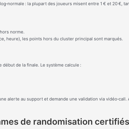
g‑normale : la plupart des joueurs misent entre 1 € et 20 €, tan
e hors norme.
, heure), les points hors du cluster principal sont marqués.
 début de la finale. Le système calcule :
ne alerte au support et demande une validation via vidéo‑call. A
thmes de randomisation certifié