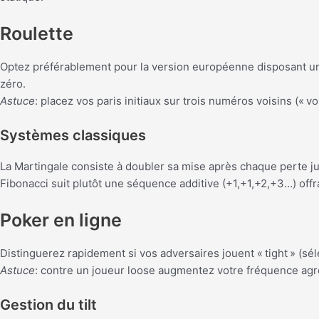
Roulette
Optez préférablement pour la version européenne disposant uni
zéro.
Astuce
: placez vos paris initiaux sur trois numéros voisins (« v
Systèmes classiques
La Martingale consiste à doubler sa mise après chaque perte jus
Fibonacci suit plutôt une séquence additive (+1,+1,+2,+3…) of
Poker en ligne
Distinguerez rapidement si vos adversaires jouent « tight » (sél
Astuce
: contre un joueur loose augmentez votre fréquence agr
Gestion du tilt