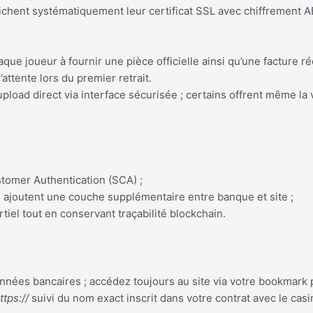
chent systématiquement leur certificat SSL avec chiffrement AE
 joueur à fournir une pièce officielle ainsi qu’une facture réce
attente lors du premier retrait.
pload direct via interface sécurisée ; certains offrent même la 
tomer Authentication (SCA) ;
ui ajoutent une couche supplémentaire entre banque et site ;
el tout en conservant traçabilité blockchain.
nnées bancaires ; accédez toujours au site via votre bookmark 
ttps://
suivi du nom exact inscrit dans votre contrat avec le casi