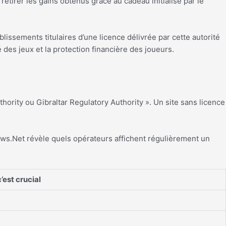
etirer les gains obtenus grâce au cadeau initialisé par le
blissements titulaires d’une licence délivrée par cette autorité
des jeux et la protection financière des joueurs.
thority ou Gibraltar Regulatory Authority ». Un site sans licence
news.Net révèle quels opérateurs affichent régulièrement un
’est crucial