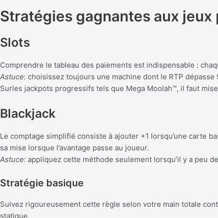
Stratégies gagnantes aux jeux
Slots
Comprendre le tableau des paiements est indispensable : chaqu
Astuce
: choisissez toujours une machine dont le RTP dépasse 
Surles jackpots progressifs tels que Mega Moolah™, il faut miser
Blackjack
Le comptage simplifié consiste à ajouter +1 lorsqu’une carte ba
sa mise lorsque l’avantage passe au joueur.
Astuce
: appliquez cette méthode seulement lorsqu’il y a peu de
Stratégie basique
Suivez rigoureusement cette règle selon votre main totale contre
statique.