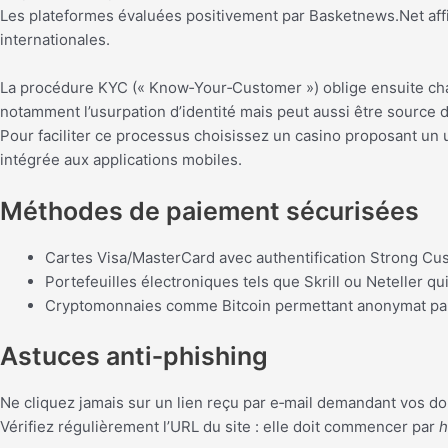
Les plateformes évaluées positivement par Basketnews.Net affi
internationales.
La procédure KYC (« Know‑Your‑Customer ») oblige ensuite chaque
notamment l’usurpation d’identité mais peut aussi être source d’
Pour faciliter ce processus choisissez un casino proposant un u
intégrée aux applications mobiles.
Méthodes de paiement sécurisées
Cartes Visa/MasterCard avec authentification Strong Cus
Portefeuilles électroniques tels que Skrill ou Neteller q
Cryptomonnaies comme Bitcoin permettant anonymat parti
Astuces anti‑phishing
Ne cliquez jamais sur un lien reçu par e‑mail demandant vos do
Vérifiez régulièrement l’URL du site : elle doit commencer par
h