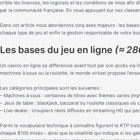
crible les licences, les logiciels et les conditions de mise afi
par la communauté française. En vous appuyant sur ces classe
Dans cet article nous aborderons cinq axes majeurs : les bases d
chaque type de jeu et enfin la gestion responsable de votre bu
Les bases du jeu en ligne
(≈ 28
Un casino en ligne se différencie avant tout par son accès via i
machines à sous ou la roulette, le monde virtuel propose l’en
Les catégories principales sont les suivantes :
– Machines à sous : centaines de titres avec thèmes variés (my
– Jeux de table : blackjack, baccarat ou roulette classiques où c
– Live dealer : croupiers réels diffusés en streaming HD qui pe
Parmi le vocabulaire technique à connaître figurent le
RTP
(ret
chaque $100 misés – ainsi que la volatilité qui indique si les 