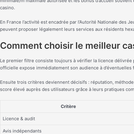
minimale/m maximale autorisée et les bonus d’accueil souvent
casino.
En France l’activité est encadrée par l’Autorité Nationale des Je
peuvent proposer légalement leurs services aux résidents hexago
Comment choisir le meilleur ca
Le premier filtre consiste toujours à vérifier la licence délivré
officielle expose immédiatement son audience à d’éventuelles 
Ensuite trois critères deviennent décisifs : réputation, métho
score élevé auprès des utilisateurs grâce à leurs pratiques com
Critère
Licence & audit
Avis indépendants