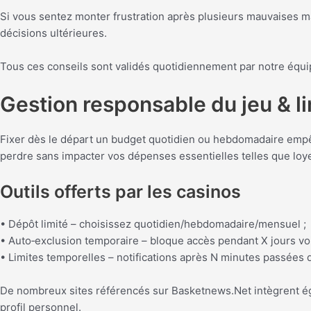
Si vous sentez monter frustration après plusieurs mauvaises 
décisions ultérieures.
Tous ces conseils sont validés quotidiennement par notre équip
Gestion responsable du jeu & l
Fixer dès le départ un budget quotidien ou hebdomadaire empêc
perdre sans impacter vos dépenses essentielles telles que loyer
Outils offerts par les casinos
• Dépôt limité – choisissez quotidien/hebdomadaire/mensuel ;
• Auto‑exclusion temporaire – bloque accès pendant X jours voire
• Limites temporelles – notifications après N minutes passées d
De nombreux sites référencés sur Basketnews.Net intègrent égal
profil personnel.