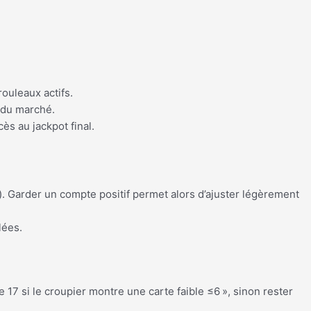
ouleaux actifs.
 du marché.
ès au jackpot final.
s). Garder un compte positif permet alors d’ajuster légèrement
lées.
e 17 si le croupier montre une carte faible ≤6 », sinon rester