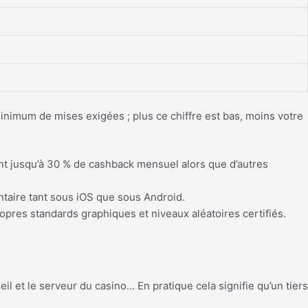
inimum de mises exigées ; plus ce chiffre est bas, moins votre
nt jusqu’à 30 % de cashback mensuel alors que d’autres
ntaire tant sous iOS que sous Android.
opres standards graphiques et niveaux aléatoires certifiés.
l et le serveur du casino… En pratique cela signifie qu’un tiers