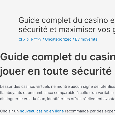
Guide complet du casino en
sécurité et maximiser vos 
コメントする
/
Uncategorized
/ By
movemts
Guide complet du casino
jouer en toute sécurité
L’essor des casinos virtuels ne montre aucun signe de ralentis
flamboyants et une ambiance comparable à celle d’un véritable 
distinguer le vrai du faux, identifier les offres réellement avant
Choisir un
nouveau casino en ligne
recommandé par des experts