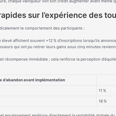
ure, chaque vainqueur voit son crédit augmenter avant même qu
rapides sur l’expérience des tou
adicalement le comportement des participants :
u élevé affichent souvent +12 % d’inscriptions lorsqu’ils annonc
oueurs qui ont pu retirer leurs gains sous cinq minutes revienn
é et récompense immédiate ; cela renforce la perception d’équi
x d’abandon avant implémentation
11 %
18 %
 et encaissement améliore directement la rentabilité globale du 