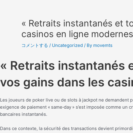
« Retraits instantanés et t
casinos en ligne modernes
コメントする
/
Uncategorized
/ By
movemts
« Retraits instantanés 
vos gains dans les cas
Les joueurs de poker live ou de slots à jackpot ne demandent p
exigence de paiement « same‑day » s’est imposée comme un critè
bancaires instantanés.
Dans ce contexte, la sécurité des transactions devient primordi