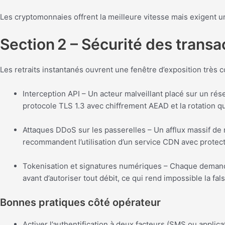
Les cryptomonnaies offrent la meilleure vitesse mais exigent un
Section 2 – Sécurité des trans
Les retraits instantanés ouvrent une fenêtre d’exposition très co
Interception API – Un acteur malveillant placé sur un rés
protocole TLS 1.3 avec chiffrement AEAD et la rotation qu
Attaques DDoS sur les passerelles – Un afflux massif de
recommandent l’utilisation d’un service CDN avec protect
Tokenisation et signatures numériques – Chaque demande
avant d’autoriser tout débit, ce qui rend impossible la fa
Bonnes pratiques côté opérateur
Activer l’authentification à deux facteurs (SMS ou appli