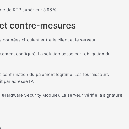
arle de RTP supérieur à 96 %.
 et contre‑mesures
s données circulant entre le client et le serveur.
tement configuré. La solution passe par l’obligation du
a confirmation du paiement légitime. Les fournisseurs
t par adresse IP.
Hardware Security Module). Le serveur vérifie la signature
.