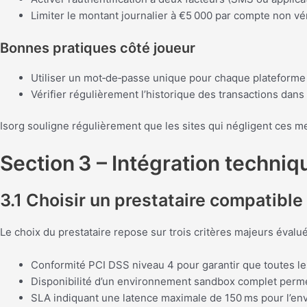
Limiter le montant journalier à €5 000 par compte non véri
Bonnes pratiques côté joueur
Utiliser un mot‑de‑passe unique pour chaque plateforme 
Vérifier régulièrement l’historique des transactions dans 
Isorg souligne régulièrement que les sites qui négligent ces me
Section 3 – Intégration techni
3.1 Choisir un prestataire compatible
Le choix du prestataire repose sur trois critères majeurs évalué
Conformité PCI DSS niveau 4 pour garantir que toutes les
Disponibilité d’un environnement sandbox complet perme
SLA indiquant une latence maximale de 150 ms pour l’envo