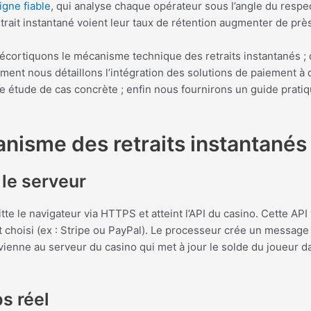
igne fiable
, qui analyse chaque opérateur sous l’angle du respe
etrait instantané voient leur taux de rétention augmenter de prè
décortiquons le mécanisme technique des retraits instantanés
ement nous détaillons l’intégration des solutions de paiement à
 étude de cas concrète ; enfin nous fournirons un guide pratiq
nisme des retraits instantanés
 le serveur
itte le navigateur via HTTPS et atteint l’API du casino. Cette AP
hoisi (ex : Stripe ou PayPal). Le processeur crée un message I
vienne au serveur du casino qui met à jour le solde du joueur d
s réel