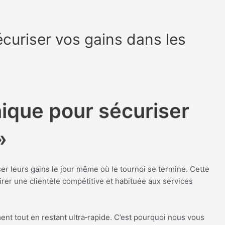
écuriser vos gains dans les
nique pour sécuriser
»
er leurs gains le jour même où le tournoi se termine. Cette
irer une clientèle compétitive et habituée aux services
ment tout en restant ultra‑rapide. C’est pourquoi nous vous