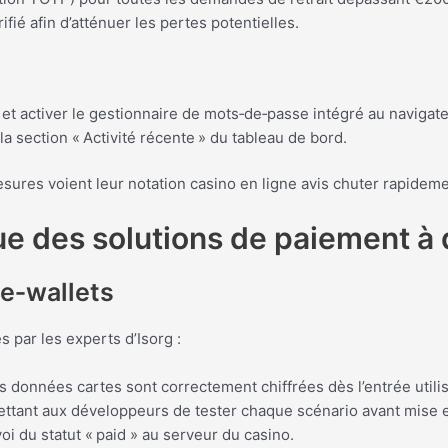
fié afin d’atténuer les pertes potentielles.
et activer le gestionnaire de mots‑de‑passe intégré au navigate
la section « Activité récente » du tableau de bord.
sures voient leur notation casino en ligne avis chuter rapideme
que des solutions de paiement à
 e‑wallets
s par les experts d’Isorg :
 données cartes sont correctement chiffrées dès l’entrée utilis
ttant aux développeurs de tester chaque scénario avant mise e
i du statut « paid » au serveur du casino.