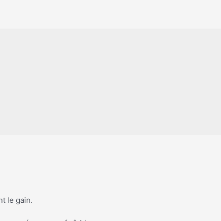
t le gain.