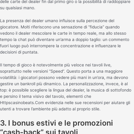
delle carte del dealer fin dal primo giro o la possibilità di raddoppiare
su qualsiasi mano.
La presenza del dealer umano influisce sulla percezione del
giocatore. Molti riferiscono una sensazione di “fiducia” quando
vedono il dealer mescolare le carte in tempo reale, ma allo stesso
tempo la chat può diventare un’arma a doppio taglio: un commento
fuori luogo può interrompere la concentrazione e influenzare le
decisioni di puntata.
Il tempo di gioco è notevolmente più veloce nei tavoli live,
soprattutto nelle versioni “Speed”. Questo porta a una maggiore
volatilità: i giocatori possono vedere più mani in un’ora, ma devono
gestire un bankroll più dinamico. La personalizzazione, invece, è al
top: è possibile scegliere la lingua del dealer, la musica di sottofondo
e persino il tema visivo del tavolo, elementi che
Httpscasinobeats.Com evidenzia nelle sue recensioni per aiutare gli
utenti a trovare l’ambiente più adatto al proprio stile.
3. I bonus estivi e le promozioni
“cash‑back” sui tavoli