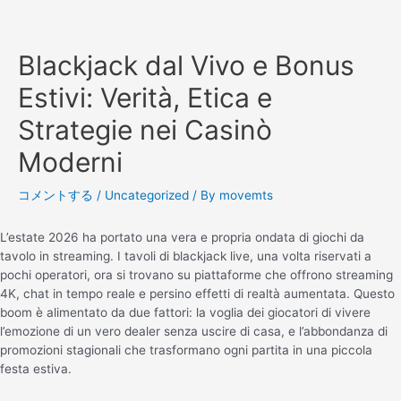
Blackjack dal Vivo e Bonus
Estivi: Verità, Etica e
Strategie nei Casinò
Moderni
コメントする
/
Uncategorized
/ By
movemts
L’estate 2026 ha portato una vera e propria ondata di giochi da
tavolo in streaming. I tavoli di blackjack live, una volta riservati a
pochi operatori, ora si trovano su piattaforme che offrono streaming
4K, chat in tempo reale e persino effetti di realtà aumentata. Questo
boom è alimentato da due fattori: la voglia dei giocatori di vivere
l’emozione di un vero dealer senza uscire di casa, e l’abbondanza di
promozioni stagionali che trasformano ogni partita in una piccola
festa estiva.