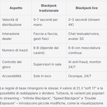
Blackjack
Aspetto
Blackjack live
tradizionale
Velocità di
5–7 secondi per
2–3 secondi (stream
distribuzione
mano
4K)
Interazione
Faccia a faccia,
Chat testuale/voice,
dealer
gesti fisici
avatar 3D
6‑8 (dipende dal
6‑8 con mescolatura
Numero di mazzi
casinò)
continua
Controllo del
AI anti‑fraud, monitor
Supervisori in sala
gioco
24/7
Accessibilità
Solo in loco
Ovunque, 24/7
Le regole di base rimangono le stesse: il valore di 21, il “soft 17” e la
possibilità di raddoppiare o dividere. Tuttavia, le varianti più popolari
in streaming – “Infinite Blackjack”, “Speed Blackjack” e “Double
Exposure” – introducono piccole modifiche, come la visualizzazione