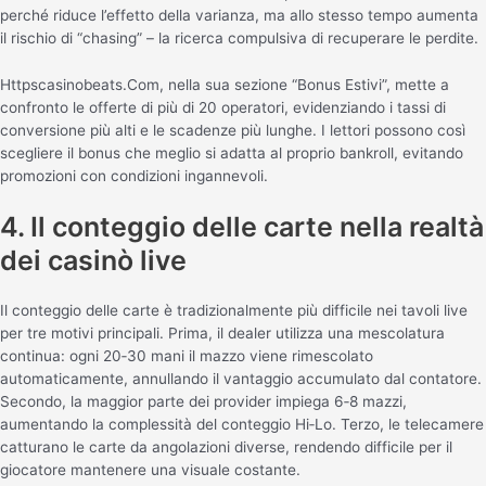
perché riduce l’effetto della varianza, ma allo stesso tempo aumenta
il rischio di “chasing” – la ricerca compulsiva di recuperare le perdite.
Httpscasinobeats.Com, nella sua sezione “Bonus Estivi”, mette a
confronto le offerte di più di 20 operatori, evidenziando i tassi di
conversione più alti e le scadenze più lunghe. I lettori possono così
scegliere il bonus che meglio si adatta al proprio bankroll, evitando
promozioni con condizioni ingannevoli.
4. Il conteggio delle carte nella realtà
dei casinò live
Il conteggio delle carte è tradizionalmente più difficile nei tavoli live
per tre motivi principali. Prima, il dealer utilizza una mescolatura
continua: ogni 20‑30 mani il mazzo viene rimescolato
automaticamente, annullando il vantaggio accumulato dal contatore.
Secondo, la maggior parte dei provider impiega 6‑8 mazzi,
aumentando la complessità del conteggio Hi‑Lo. Terzo, le telecamere
catturano le carte da angolazioni diverse, rendendo difficile per il
giocatore mantenere una visuale costante.