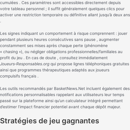
cumulées . Ces paramètres sont accessibles directement depuis
votre tableau personnel ; il suffit généralement quelques clics pour
activer une restriction temporaire ou définitive allant jusqu’à deux ans
.
Les signes indiquant un comportement à risque comprennent : jouer
pendant plusieurs heures consécutives sans pause , augmenter
constamment ses mises après chaque perte (phénomène
« chasing »), ou négliger obligations professionnelles/familiales au
profit du jeu . En cas de doute , consultez immédiatement
Joueurs‑Responsables.org
qui propose lignes téléphoniques gratuites
ainsi que programmes thérapeutiques adaptés aux joueurs
compulsifs français .
Les outils recommandés par BasketNews.Net incluent également des
notifications personnalisables rappelant aux utilisateurs leur temps
passé sur la plateforme ainsi qu’un calculateur intégré permettant
d’estimer l’impact financier potentiel avant chaque dépôt majeur.
Stratégies de jeu gagnantes