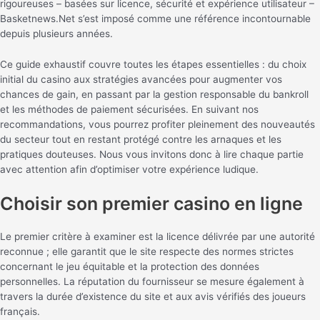
rigoureuses – basées sur licence, sécurité et expérience utilisateur –
Basketnews.Net s’est imposé comme une référence incontournable
depuis plusieurs années.
Ce guide exhaustif couvre toutes les étapes essentielles : du choix
initial du casino aux stratégies avancées pour augmenter vos
chances de gain, en passant par la gestion responsable du bankroll
et les méthodes de paiement sécurisées. En suivant nos
recommandations, vous pourrez profiter pleinement des nouveautés
du secteur tout en restant protégé contre les arnaques et les
pratiques douteuses. Nous vous invitons donc à lire chaque partie
avec attention afin d’optimiser votre expérience ludique.
Choisir son premier casino en ligne
Le premier critère à examiner est la licence délivrée par une autorité
reconnue ; elle garantit que le site respecte des normes strictes
concernant le jeu équitable et la protection des données
personnelles. La réputation du fournisseur se mesure également à
travers la durée d’existence du site et aux avis vérifiés des joueurs
français.