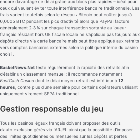
encore davantage ce délai grâce aux blocs plus rapides – idéal pour
ceux qui veulent éviter toute interférence bancaire traditionnelle. Les
frais varient toutefois selon le réseau : Bitcoin peut coûter jusqu’à
0,0005 BTC pendant les pics d’activité alors que PayPal facture
généralement 2‑3 % sur chaque transaction sortante au joueur
français résidant hors UE fiscale locale ne s’applique pas toujours aux
dépôts directs via carte bancaire mais peut être appliqué aux retraits
vers comptes bancaires externes selon la politique interne du casino
choisi .
BasketNews.Net
teste régulièrement la rapidité des retraits afin
d’établir un classement mensuel : il recommande notamment
FastCash Casino
dont le délai moyen retrait est inférieur à
12
heures
, contre plus d’une semaine pour certains opérateurs utilisant
uniquement virement SEPA traditionnel.
Gestion responsable du jeu
Tous les casinos légaux français doivent proposer des outils
d’auto‑exclusion gérés via l’ARJEL ainsi que la possibilité d’imposer
des limites quotidiennes ou mensuelles sur les dépôts et pertes