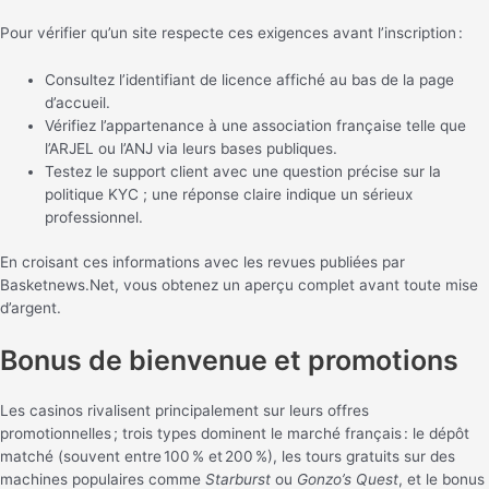
Pour vérifier qu’un site respecte ces exigences avant l’inscription :
Consultez l’identifiant de licence affiché au bas de la page
d’accueil.
Vérifiez l’appartenance à une association française telle que
l’ARJEL ou l’ANJ via leurs bases publiques.
Testez le support client avec une question précise sur la
politique KYC ; une réponse claire indique un sérieux
professionnel.
En croisant ces informations avec les revues publiées par
Basketnews.Net, vous obtenez un aperçu complet avant toute mise
d’argent.
Bonus de bienvenue et promotions
Les casinos rivalisent principalement sur leurs offres
promotionnelles ; trois types dominent le marché français : le dépôt
matché (souvent entre 100 % et 200 %), les tours gratuits sur des
machines populaires comme
Starburst
ou
Gonzo’s Quest
, et le bonus