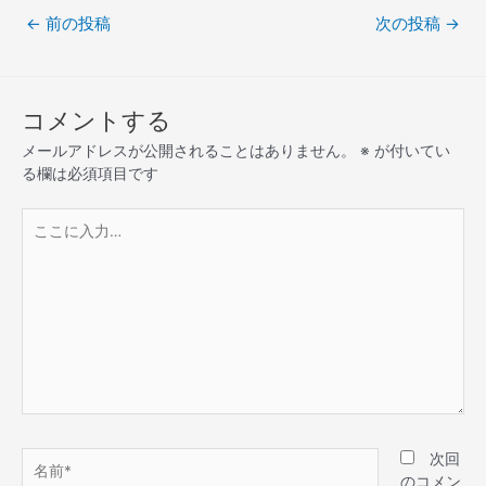
←
前の投稿
次の投稿
→
コメントする
メールアドレスが公開されることはありません。
※
が付いてい
る欄は必須項目です
次回
のコメン