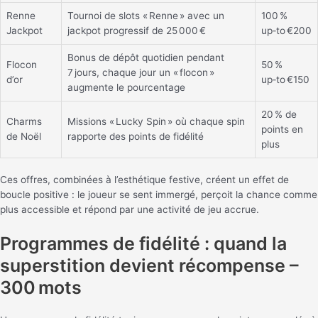
Renne
Tournoi de slots « Renne » avec un
100 %
Jackpot
jackpot progressif de 25 000 €
up‑to €200
Bonus de dépôt quotidien pendant
Flocon
50 %
7 jours, chaque jour un « flocon »
d’or
up‑to €150
augmente le pourcentage
20 % de
Charms
Missions « Lucky Spin » où chaque spin
points en
de Noël
rapporte des points de fidélité
plus
Ces offres, combinées à l’esthétique festive, créent un effet de
boucle positive : le joueur se sent immergé, perçoit la chance comme
plus accessible et répond par une activité de jeu accrue.
Programmes de fidélité : quand la
superstition devient récompense –
300 mots