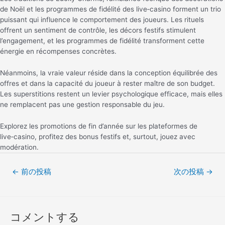
de Noël et les programmes de fidélité des live‑casino forment un trio
puissant qui influence le comportement des joueurs. Les rituels
offrent un sentiment de contrôle, les décors festifs stimulent
l’engagement, et les programmes de fidélité transforment cette
énergie en récompenses concrètes.
Néanmoins, la vraie valeur réside dans la conception équilibrée des
offres et dans la capacité du joueur à rester maître de son budget.
Les superstitions restent un levier psychologique efficace, mais elles
ne remplacent pas une gestion responsable du jeu.
Explorez les promotions de fin d’année sur les plateformes de
live‑casino, profitez des bonus festifs et, surtout, jouez avec
modération.
←
前の投稿
次の投稿
→
コメントする