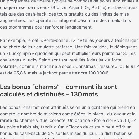
Un programme de fidélité typique se compose de points accumulés à
chaque mise, de niveaux (Bronze, Argent, Or, Platine) et d’avantages
tels que des cash‑back, des tours gratuits ou des limites de mise
augmentées. Les opérateurs intègrent désormais des rituels dans
ces programmes pour renforcer l’engagement.
Par exemple, le défi « Porte‑bonheur » invite les joueurs à télécharger
une photo de leur amulette préférée. Une fois validée, ils débloquent
un « Lucky Spin » quotidien qui peut multiplier leurs points par 3. Les
challenges « Lucky Spin » sont souvent liés à des jeux à forte
volatilité, comme la machine à sous « Christmas Treasure », où le RTP
est de 95,8 % mais le jackpot peut atteindre 100 000 €.
Les bonus “charms” – comment ils sont
calculés et distribués – 130 mots
Les bonus “charms” sont attribués selon un algorithme qui prend en
compte le nombre de missions complétées, le niveau du joueur et la
rareté du charme virtuel collecté. Un charme « Étoile d’or » vaut 1,5 ×
les points habituels, tandis qu’un « Flocon de cristal » peut offrir un
bonus de cash‑back de 5 % sur les mises du jour. La distribution se