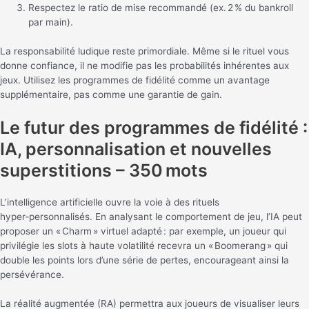
Respectez le ratio de mise recommandé (ex. 2 % du bankroll
par main).
La responsabilité ludique reste primordiale. Même si le rituel vous
donne confiance, il ne modifie pas les probabilités inhérentes aux
jeux. Utilisez les programmes de fidélité comme un avantage
supplémentaire, pas comme une garantie de gain.
Le futur des programmes de fidélité :
IA, personnalisation et nouvelles
superstitions – 350 mots
L’intelligence artificielle ouvre la voie à des rituels
hyper‑personnalisés. En analysant le comportement de jeu, l’IA peut
proposer un « Charm » virtuel adapté : par exemple, un joueur qui
privilégie les slots à haute volatilité recevra un « Boomerang » qui
double les points lors d’une série de pertes, encourageant ainsi la
persévérance.
La réalité augmentée (RA) permettra aux joueurs de visualiser leurs