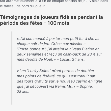
fait automatiquement à la fin de chaque session de jeu, visible dans
le tableau de bord du joueur.
Témoignages de joueurs fidèles pendant la
période des fêtes – 100 mots
« J’ai commencé à porter mon petit fer à cheval
chaque soir de jeu. Grâce aux missions
“Porte‑bonheur”, j’ai atteint le niveau Platine en
deux semaines et reçu un cash‑back de 20 % sur
mes dépôts de Noël. » – Lucas, 34 ans.
« Les “Lucky Spins” m’ont permis de doubler
mes points de fidélité, ce qui s’est traduit par
des tours gratuits sur le nouveau casino en ligne
que j’ai découvert via Reims Ms. » – Sophie,
28 ans.