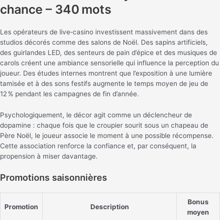
chance – 340 mots
Les opérateurs de live‑casino investissent massivement dans des
studios décorés comme des salons de Noël. Des sapins artificiels,
des guirlandes LED, des senteurs de pain d’épice et des musiques de
carols créent une ambiance sensorielle qui influence la perception du
joueur. Des études internes montrent que l’exposition à une lumière
tamisée et à des sons festifs augmente le temps moyen de jeu de
12 % pendant les campagnes de fin d’année.
Psychologiquement, le décor agit comme un déclencheur de
dopamine : chaque fois que le croupier sourit sous un chapeau de
Père Noël, le joueur associe le moment à une possible récompense.
Cette association renforce la confiance et, par conséquent, la
propension à miser davantage.
Promotions saisonnières
Bonus
Promotion
Description
moyen