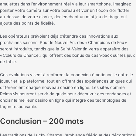
amulettes dans l’environnement réel via leur smartphone. Imaginez
pointer votre caméra sur votre bureau et voir un flocon d’or flotter
au-dessus de votre clavier, déclenchant un mini‑jeu de tirage qui
ajoute des points de fidélité.
Les opérateurs prévoient déjà d’étendre ces innovations aux
prochaines saisons. Pour le Nouvel An, des « Champions de Feu »
seront introduits, tandis que la Saint‑Valentin verra apparaître des
« Cœurs de Chance » qui offrent des bonus de cash‑back sur les jeux
de table.
Ces évolutions visent à renforcer la connexion émotionnelle entre le
joueur et la plateforme, tout en offrant des expériences uniques qui
différencient chaque nouveau casino en ligne. Les sites comme
Reims Ms pourront servir de guide pour découvrir ces tendances et
choisir le meilleur casino en ligne qui intègre ces technologies de
façon responsable.
Conclusion – 200 mots
Les traditions de Lucky Charms, l’ambiance féérique des décorations