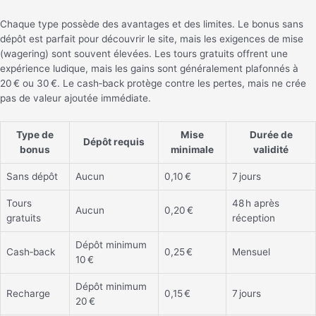
Chaque type possède des avantages et des limites. Le bonus sans
dépôt est parfait pour découvrir le site, mais les exigences de mise
(wagering) sont souvent élevées. Les tours gratuits offrent une
expérience ludique, mais les gains sont généralement plafonnés à
20 € ou 30 €. Le cash‑back protège contre les pertes, mais ne crée
pas de valeur ajoutée immédiate.
Type de
Mise
Durée de
Dépôt requis
bonus
minimale
validité
Sans dépôt
Aucun
0,10 €
7 jours
Tours
48 h après
Aucun
0,20 €
gratuits
réception
Dépôt minimum
Cash‑back
0,25 €
Mensuel
10 €
Dépôt minimum
Recharge
0,15 €
7 jours
20 €