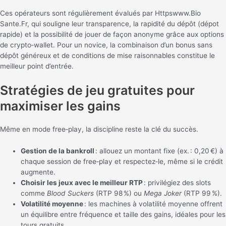
Ces opérateurs sont régulièrement évalués par Httpswww.Bio
Sante.Fr, qui souligne leur transparence, la rapidité du dépôt (dépot
rapide) et la possibilité de jouer de façon anonyme grâce aux options
de crypto‑wallet. Pour un novice, la combinaison d’un bonus sans
dépôt généreux et de conditions de mise raisonnables constitue le
meilleur point d’entrée.
Stratégies de jeu gratuites pour
maximiser les gains
Même en mode free‑play, la discipline reste la clé du succès.
Gestion de la bankroll
: allouez un montant fixe (ex. : 0,20 €) à
chaque session de free‑play et respectez‑le, même si le crédit
augmente.
Choisir les jeux avec le meilleur RTP
: privilégiez des slots
comme
Blood Suckers
(RTP 98 %) ou
Mega Joker
(RTP 99 %).
Volatilité moyenne
: les machines à volatilité moyenne offrent
un équilibre entre fréquence et taille des gains, idéales pour les
tours gratuits.