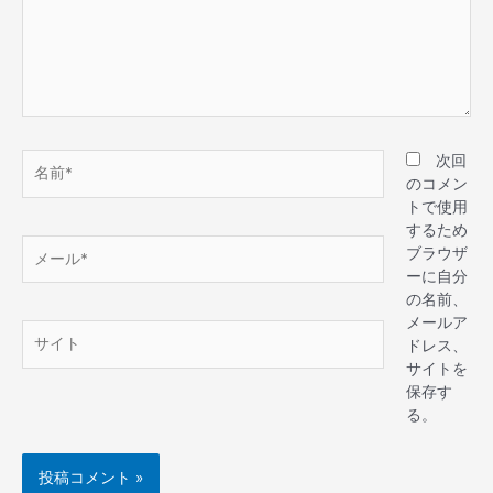
次回
のコメン
トで使用
するため
ブラウザ
ーに自分
の名前、
メールア
ドレス、
サイトを
保存す
る。