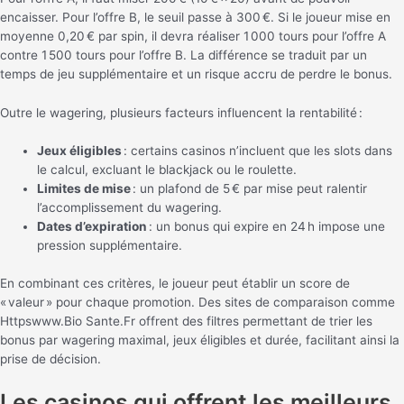
encaisser. Pour l’offre B, le seuil passe à 300 €. Si le joueur mise en
moyenne 0,20 € par spin, il devra réaliser 1 000 tours pour l’offre A
contre 1 500 tours pour l’offre B. La différence se traduit par un
temps de jeu supplémentaire et un risque accru de perdre le bonus.
Outre le wagering, plusieurs facteurs influencent la rentabilité :
Jeux éligibles
: certains casinos n’incluent que les slots dans
le calcul, excluant le blackjack ou le roulette.
Limites de mise
: un plafond de 5 € par mise peut ralentir
l’accomplissement du wagering.
Dates d’expiration
: un bonus qui expire en 24 h impose une
pression supplémentaire.
En combinant ces critères, le joueur peut établir un score de
« valeur » pour chaque promotion. Des sites de comparaison comme
Httpswww.Bio Sante.Fr offrent des filtres permettant de trier les
bonus par wagering maximal, jeux éligibles et durée, facilitant ainsi la
prise de décision.
Les casinos qui offrent les meilleurs