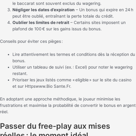
le baccarat sont souvent exclus du wagering.
Négliger les dates d’expiration
– Un bonus qui expire en 24 h
peut être oublié, entraînant la perte totale du crédit.
Oublier les limites de retrait
– Certains sites imposent un
plafond de 100 € sur les gains issus du bonus.
Conseils pour éviter ces pièges :
Lire attentivement les termes et conditions dès la réception du
bonus.
Utiliser un tableau de suivi (ex. : Excel) pour noter le wagering
restant.
Prioriser les jeux listés comme « eligible » sur le site du casino
et sur Httpswww.Bio Sante.Fr.
En adoptant une approche méthodique, le joueur minimise les
frustrations et maximise la probabilité de convertir le bonus en argent
réel.
Passer du free‑play aux mises
réelles : le moment idéal