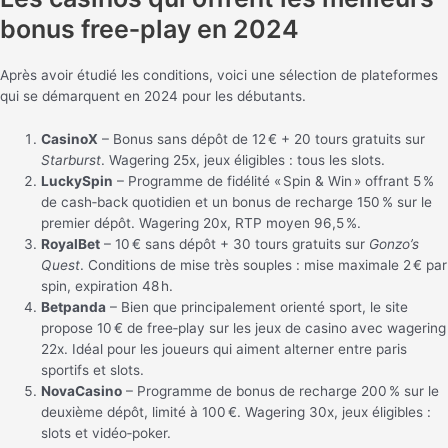
bonus free‑play en 2024
Après avoir étudié les conditions, voici une sélection de plateformes
qui se démarquent en 2024 pour les débutants.
CasinoX
– Bonus sans dépôt de 12 € + 20 tours gratuits sur
Starburst
. Wagering 25x, jeux éligibles : tous les slots.
LuckySpin
– Programme de fidélité « Spin & Win » offrant 5 %
de cash‑back quotidien et un bonus de recharge 150 % sur le
premier dépôt. Wagering 20x, RTP moyen 96,5 %.
RoyalBet
– 10 € sans dépôt + 30 tours gratuits sur
Gonzo’s
Quest
. Conditions de mise très souples : mise maximale 2 € par
spin, expiration 48 h.
Betpanda
– Bien que principalement orienté sport, le site
propose 10 € de free‑play sur les jeux de casino avec wagering
22x. Idéal pour les joueurs qui aiment alterner entre paris
sportifs et slots.
NovaCasino
– Programme de bonus de recharge 200 % sur le
deuxième dépôt, limité à 100 €. Wagering 30x, jeux éligibles :
slots et vidéo‑poker.