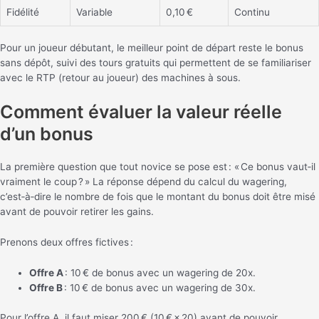
Fidélité
Variable
0,10 €
Continu
Pour un joueur débutant, le meilleur point de départ reste le bonus
sans dépôt, suivi des tours gratuits qui permettent de se familiariser
avec le RTP (retour au joueur) des machines à sous.
Comment évaluer la valeur réelle
d’un bonus
La première question que tout novice se pose est : « Ce bonus vaut‑il
vraiment le coup ? » La réponse dépend du calcul du wagering,
c’est‑à‑dire le nombre de fois que le montant du bonus doit être misé
avant de pouvoir retirer les gains.
Prenons deux offres fictives :
Offre A
: 10 € de bonus avec un wagering de 20x.
Offre B
: 10 € de bonus avec un wagering de 30x.
Pour l’offre A, il faut miser 200 € (10 € × 20) avant de pouvoir