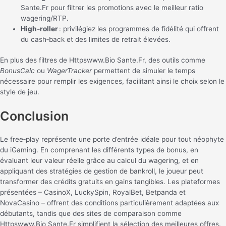
Sante.Fr pour filtrer les promotions avec le meilleur ratio
wagering/RTP.
High‑roller
: privilégiez les programmes de fidélité qui offrent
du cash‑back et des limites de retrait élevées.
En plus des filtres de Httpswww.Bio Sante.Fr, des outils comme
BonusCalc
ou
WagerTracker
permettent de simuler le temps
nécessaire pour remplir les exigences, facilitant ainsi le choix selon le
style de jeu.
Conclusion
Le free‑play représente une porte d’entrée idéale pour tout néophyte
du iGaming. En comprenant les différents types de bonus, en
évaluant leur valeur réelle grâce au calcul du wagering, et en
appliquant des stratégies de gestion de bankroll, le joueur peut
transformer des crédits gratuits en gains tangibles. Les plateformes
présentées – CasinoX, LuckySpin, RoyalBet, Betpanda et
NovaCasino – offrent des conditions particulièrement adaptées aux
débutants, tandis que des sites de comparaison comme
Httpswww.Bio Sante.Fr simplifient la sélection des meilleures offres.