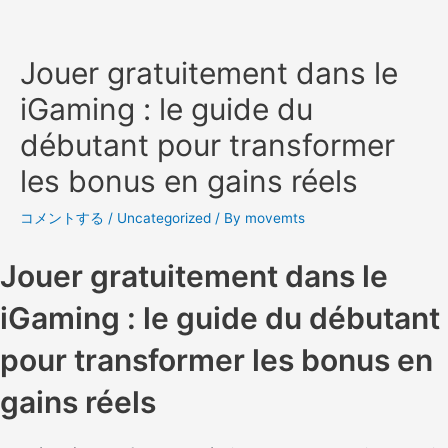
Jouer gratuitement dans le
iGaming : le guide du
débutant pour transformer
les bonus en gains réels
コメントする
/
Uncategorized
/ By
movemts
Jouer gratuitement dans le
iGaming : le guide du débutant
pour transformer les bonus en
gains réels