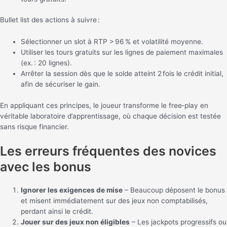
Bullet list des actions à suivre :
Sélectionner un slot à RTP > 96 % et volatilité moyenne.
Utiliser les tours gratuits sur les lignes de paiement maximales
(ex. : 20 lignes).
Arrêter la session dès que le solde atteint 2 fois le crédit initial,
afin de sécuriser le gain.
En appliquant ces principes, le joueur transforme le free‑play en
véritable laboratoire d’apprentissage, où chaque décision est testée
sans risque financier.
Les erreurs fréquentes des novices
avec les bonus
Ignorer les exigences de mise
– Beaucoup déposent le bonus
et misent immédiatement sur des jeux non comptabilisés,
perdant ainsi le crédit.
Jouer sur des jeux non éligibles
– Les jackpots progressifs ou