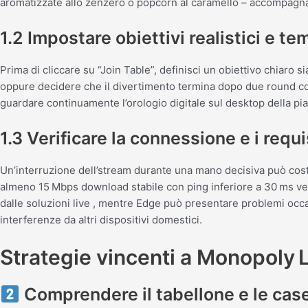
aromatizzate allo zenzero o popcorn al caramello – accompagnat
1.2 Impostare obiettivi realistici e t
Prima di cliccare su “Join Table”, definisci un obiettivo chiaro 
oppure decidere che il divertimento termina dopo due round compl
guardare continuamente l’orologio digitale sul desktop della pia
1.3 Verificare la connessione e i requi
Un’interruzione dell’stream durante una mano decisiva può costar
almeno 15 Mbps download stabile con ping inferiore a 30 ms ve
dalle soluzioni live , mentre Edge può presentare problemi occas
interferenze da altri dispositivi domestici.
Strategie vincenti a Monopoly 
Comprendere il tabellone e le case