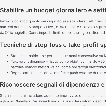
Stabilire un budget giornaliero e set
Inizia calcolando quanto sei disposto(a) a spendere nell’intero
martedì notte su Monopoly Live , €150 restante riservato agli ev
da Officinagiotto.Com : imposta limiti depositabili giornalieri
Tecniche di stop‑loss e take‑profit s
Stop‑loss rapido – se perdi cinque mani consecutive su M
Take‑profit dinamico – fissati come obiettivo iniziale +20
parziale usando metodi veloci come portafogli elettronici 
Regola anti–tilt – disattiva notifiche push esterne durant
Riconoscere segnali di dipendenza e
Segnali comuni includono aumento improvviso delle scommesse do
agli amici/familiari . Se avverti uno qualsiasi dei sintomi descrit