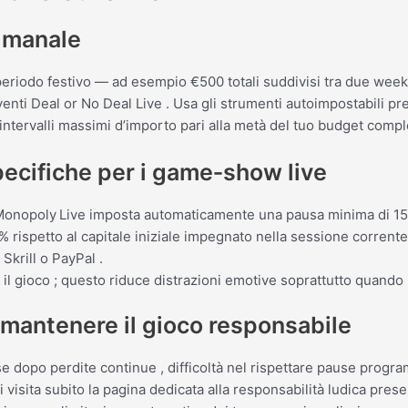
timanale
 periodo festivo — ad esempio €500 totali suddivisi tra due wee
enti Deal or No Deal Live . Usa gli strumenti auto­impostabili pr
 ed intervalli massimi d’importo pari alla metà del tuo budget c
pecifiche per i game‑show live
onopoly Live imposta automaticamente una pausa minima di 15 mi
 % rispetto al capitale iniziale impegnato nella sessione corrente
Skrill o PayPal .
e il gioco ; questo riduce distrazioni emotive soprattutto quand
 mantenere il gioco responsabile
po perdite continue , difficoltà nel rispettare pause programm
ti visita subito la pagina dedicata alla responsabilità ludica prese