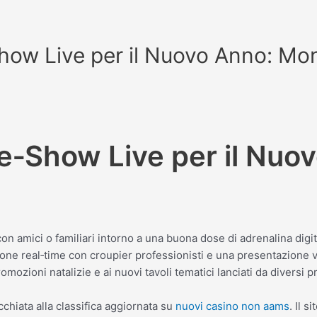
Show Live per il Nuovo Anno: Mo
me‑Show Live per il Nuo
on amici o familiari intorno a una buona dose di adrenalina digit
ne real‑time con croupier professionisti e una presentazione visi
omozioni natalizie e ai nuovi tavoli tematici lanciati da diversi p
chiata alla classifica aggiornata su
nuovi casino non aams
. Il 