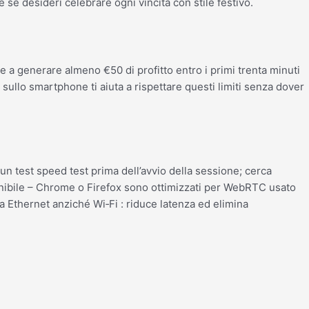
e desideri celebrare ogni vincita con stile festivo.
re a generare almeno €50 di profitto entro i primi trenta minuti
sullo smartphone ti aiuta a rispettare questi limiti senza dover
un test speed test prima dell’avvio della sessione; cerca
onibile – Chrome o Firefox sono ottimizzati per WebRTC usato
a Ethernet anziché Wi‑Fi : riduce latenza ed elimina