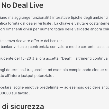
 No Deal Live
liano ma aggiunge funzionalità interattive tipiche degli ambien
grafica fornita dal dealer virtuale . La chiave è valutare costante
ri rimanenti divisi per numero totale delle valigette ancora chi
utte senza ricevere offerte dal banker .
banker virtuale ; confrontala con valore medio corrente calcol
dente del 15–20 % allora accetta (“Deal”) , altrimenti continua 
giungi determinati traguardi — ad esempio completando cinque ro
o all’intero jackpot potenziale .
postarsi soglie emotive predefinite — ad esempio decidere anti
0 000 sul tavolo .
 di sicurezza