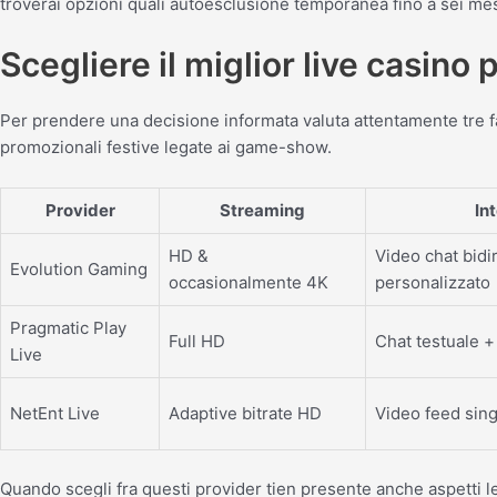
troverai opzioni quali autoesclusione temporanea fino a sei mesi
Scegliere il miglior live casin
Per prendere una decisione informata valuta attentamente tre fatt
promozionali festive legate ai game-show.
Provider
Streaming
In
HD &
Video chat bidi
Evolution Gaming
occasionalmente 4K
personalizzato
Pragmatic Play
Full HD
Chat testuale + 
Live
NetEnt Live
Adaptive bitrate HD
Video feed sing
Quando scegli fra questi provider tien presente anche aspetti le