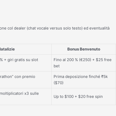
ione col dealer (chat vocale versus solo testo) ed eventualità
atalizie
Bonus Benvenuto
 + giri gratis su slot
Fino al 200 % (€250) + $25 free
bet
arathon” con premio
Prima deposizione finché ₹5k
($70)
oltiplicatori x3 sulle
Up to $100 + $20 free spin