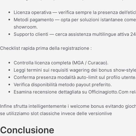
Licenza operativa — verifica sempre la presenza dell’etic
Metodi pagamento — opta per soluzioni istantanee come Tr
showroom.
Supporto clienti — cerca assistenza multilingue attiva 24/7
Checklist rapida prima della registrazione :
Controlla licenza completa (MGA / Curacao).
Leggi termini sui requisiti wagering dei bonus show‐style
Conferma presenza modalità auto-limit sul profilo utente
Verifica disponibilità metodo payout preferito.
Esamina recensione dettagliata su Officinagiotto.Com rela
Infine sfrutta intelligentemente i welcome bonus evitando gioch
se utilizziamo slot classiche invece delle versionlive
Conclusione