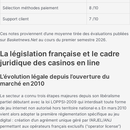
Sélection méthodes paiement
8 /10
Support client
7 /10
Ces notes proviennent d’une moyenne tirée des évaluations publiées
sur
Basketnews.Net
au cours du premier semestre 2026.
La législation française et le cadre
juridique des casinos en line
L’évolution légale depuis l’ouverture du
marché en 2010
Le secteur a connu trois étapes majeures depuis son libéralisme
partiel débutant avec la loi LOPPSI‑2009 qui interdisait toute forme
de jeu internet non autorisé hors territoire national·e.s En mars 2010
vient alors adopter la première réglementation spécifique au jeu
digital : création d’un agrément unique géré par l’ARJEL/ANJ
permettant aux opérateurs français exclusifs (“operator license”)