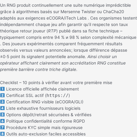
Un RNG produit continuellement une suite numérique imprédictible
grâce à algorithmes basés sur Mersenne Twister ou ChaCha20
adaptés aux exigences eCOGRA/iTech Labs . Ces organismes testent
indépendamment chaque jeu afin garantir qu’il respecte son taux
théorique retour joueur (
RTP
) publié dans sa fiche technique –
typiquement compris entre 94 % и 98 % selon complexité mécanique
. Des joueurs expérimentés comparent fréquemment résultats
observés versus valeurs annoncées ; lorsque différence dépasse
±0·5 point ils signalent potentielle anomalie
. Ainsi choisir un
opérateur affichant clairement son accréditation RNG constitue
première barrière contre triche digitale
.
Checklist – 10 points à vérifier avant votre première mise
Licence officielle affichée clairement
https://
Certificat SSL actif (
)
Certification RNG visible (eCOGRA/GLI)
Liste exhaustive fournisseurs logiciels
Options dépôt/retrait sécurisées & vérifiées
Politique confidentialité conforme RGPD
Procédure KYC simple mais rigoureuse
Outils auto-exclusion faciles accessibles