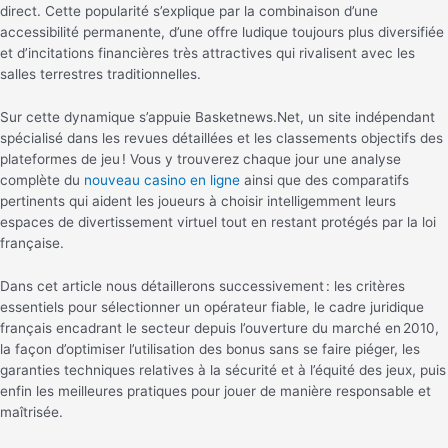
direct. Cette popularité s’explique par la combinaison d’une
accessibilité permanente, d’une offre ludique toujours plus diversifiée
et d’incitations financières très attractives qui rivalisent avec les
salles terrestres traditionnelles.
Sur cette dynamique s’appuie Basketnews.Net, un site indépendant
spécialisé dans les revues détaillées et les classements objectifs des
plateformes de jeu ! Vous y trouverez chaque jour une analyse
complète du
nouveau casino en ligne
ainsi que des comparatifs
pertinents qui aident les joueurs à choisir intelligemment leurs
espaces de divertissement virtuel tout en restant protégés par la loi
française.
Dans cet article nous détaillerons successivement : les critères
essentiels pour sélectionner un opérateur fiable, le cadre juridique
français encadrant le secteur depuis l’ouverture du marché en 2010,
la façon d’optimiser l’utilisation des bonus sans se faire piéger, les
garanties techniques relatives à la sécurité et à l’équité des jeux, puis
enfin les meilleures pratiques pour jouer de manière responsable et
maîtrisée.