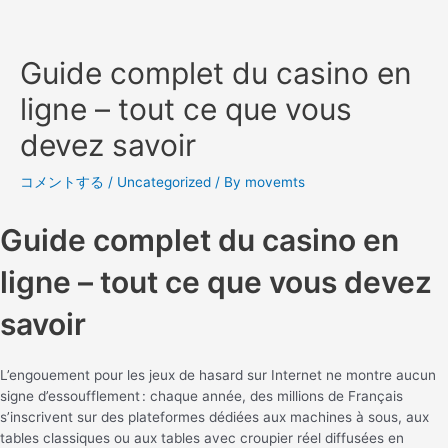
Guide complet du casino en
ligne – tout ce que vous
devez savoir
コメントする
/
Uncategorized
/ By
movemts
Guide complet du casino en
ligne – tout ce que vous devez
savoir
L’engouement pour les jeux de hasard sur Internet ne montre aucun
signe d’essoufflement : chaque année, des millions de Français
s’inscrivent sur des plateformes dédiées aux machines à sous, aux
tables classiques ou aux tables avec croupier réel diffusées en