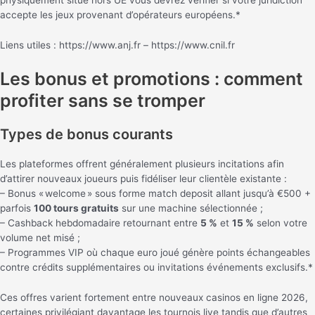
physiquement situé hors UE vous devrez vérifier si votre juridiction
accepte les jeux provenant d’opérateurs européens.*
Liens utiles : https://www.anj.fr – https://www.cnil.fr
Les bonus et promotions : comment
profiter sans se tromper
Types de bonus courants
Les plateformes offrent généralement plusieurs incitations afin
d’attirer nouveaux joueurs puis fidéliser leur clientèle existante :
– Bonus « welcome » sous forme match deposit allant jusqu’à €500 +
parfois
100 tours gratuits
sur une machine sélectionnée ;
– Cashback hebdomadaire retournant entre
5 %
et
15 %
selon votre
volume net misé ;
– Programmes VIP où chaque euro joué génère points échangeables
contre crédits supplémentaires ou invitations événements exclusifs.*
Ces offres varient fortement entre nouveaux casinos en ligne 2026,
certaines privilégiant davantage les tournois live tandis que d’autres