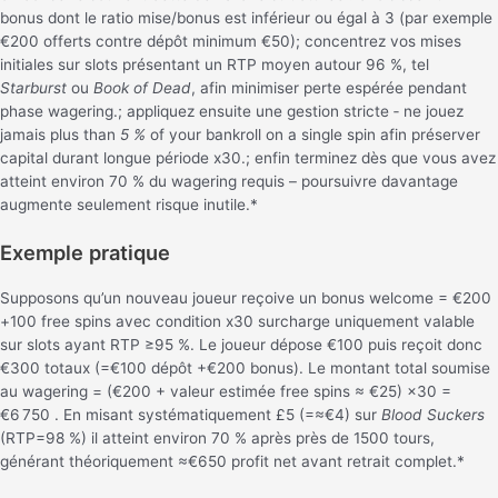
bonus dont le ratio mise/bonus est inférieur ou égal à 3 (par exemple
€200 offerts contre dépôt minimum €50); concentrez vos mises
initiales sur slots présentant un RTP moyen autour 96 %, tel
Starburst
ou
Book of Dead
, afin minimiser perte espérée pendant
phase wagering.; appliquez ensuite une gestion stricte ‑ ne jouez
jamais plus than
5 %
of your bankroll on a single spin afin préserver
capital durant longue période x30.; enfin terminez dès que vous avez
atteint environ 70 % du wagering requis – poursuivre davantage
augmente seulement risque inutile.*
Exemple pratique
Supposons qu’un nouveau joueur reçoive un bonus welcome = €200
+100 free spins avec condition x30 surcharge uniquement valable
sur slots ayant RTP ≥95 %. Le joueur dépose €100 puis reçoit donc
€300 totaux (=€100 dépôt +€200 bonus). Le montant total soumise
au wagering = (€200 + valeur estimée free spins ≈ €25) ×30 =
€6 750 . En misant systématiquement £5 (=≈€4) sur
Blood Suckers
(RTP=98 %) il atteint environ 70 % après près de 1500 tours,
générant théoriquement ≈€650 profit net avant retrait complet.*