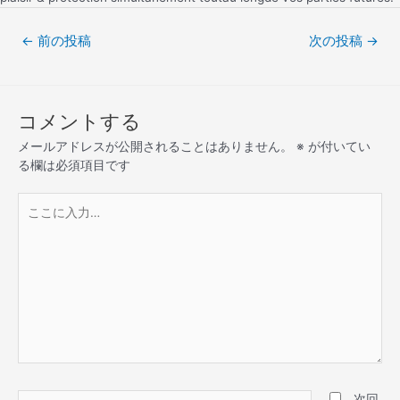
←
前の投稿
次の投稿
→
コメントする
メールアドレスが公開されることはありません。
※
が付いてい
る欄は必須項目です
次回