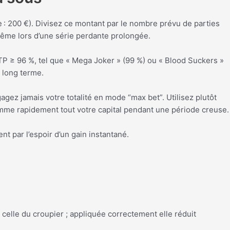
 : 200 €). Divisez ce montant par le nombre prévu de parties
même lors d’une série perdante prolongée.
 RTP ≥ 96 %, tel que « Mega Joker » (99 %) ou « Blood Suckers »
 long terme.
agez jamais votre totalité en mode “max bet”. Utilisez plutôt
somme rapidement tout votre capital pendant une période creuse.
t par l’espoir d’un gain instantané.
elle du croupier ; appliquée correctement elle réduit