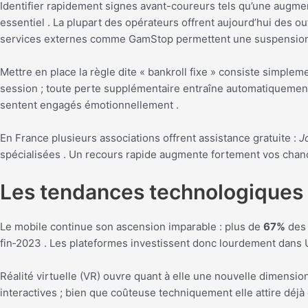
Identifier rapidement signes avant-coureurs tels qu’une augme
essentiel . La plupart des opérateurs offrent aujourd’hui des 
services externes comme GamStop permettent une suspension tota
Mettre en place la règle dite « bankroll fixe » consiste simpl
session ; toute perte supplémentaire entraîne automatiquement
sentent engagés émotionnellement .
En France plusieurs associations offrent assistance gratuite :
J
spécialisées . Un recours rapide augmente fortement vos chances
Les tendances technologiques q
Le mobile continue son ascension imparable : plus de
67%
des 
fin‑2023 . Les plateformes investissent donc lourdement dans UI
Réalité virtuelle (VR) ouvre quant à elle une nouvelle dimensi
interactives ; bien que coûteuse techniquement elle attire déjà