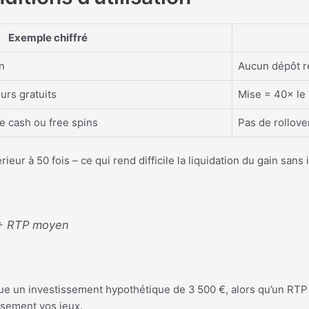
Exemple chiffré
on
Aucun dépôt r
urs gratuits
Mise = 40× le 
e cash ou free spins
Pas de rollove
rieur à 50 fois – ce qui rend difficile la liquidation du gain s
) ÷ RTP moyen
que un investissement hypothétique de 3 500 €, alors qu’un RT
eusement vos jeux.