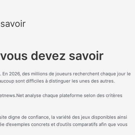
savoir
 vous devez savoir
. En 2026, des millions de joueurs recherchent chaque jour le
ucoup sont difficiles à distinguer les unes des autres.
etnews.Net analyse chaque plateforme selon des critères
te digne de confiance, la variété des jeux disponibles ainsi
ée d’exemples concrets et d’outils comparatifs afin que vous