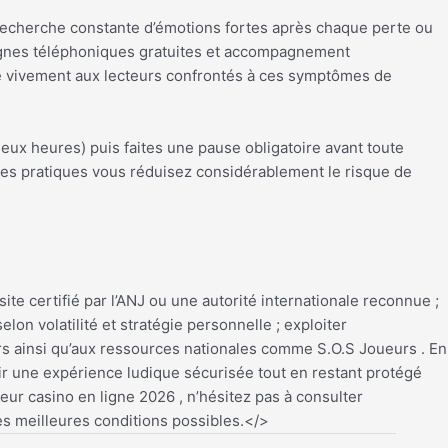
 recherche constante d’émotions fortes après chaque perte ou
 lignes téléphoniques gratuites et accompagnement
e vivement aux lecteurs confrontés à ces symptômes de
eux heures) puis faites une pause obligatoire avant toute
nnes pratiques vous réduisez considérablement le risque de
e certifié par l’ANJ ou une autorité internationale reconnue ;
n volatilité et stratégie personnelle ; exploiter
rs ainsi qu’aux ressources nationales comme S.O.S Joueurs . En
r une expérience ludique sécurisée tout en restant protégé
eur casino en ligne 2026 , n’hésitez pas à consulter
s meilleures conditions possibles.</>