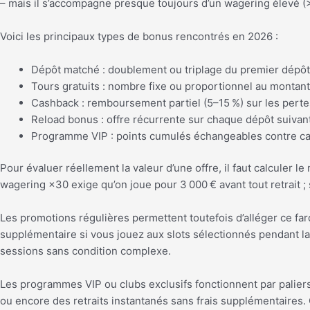
– mais il s’accompagne presque toujours d’un wagering élevé (
Voici les principaux types de bonus rencontrés en 2026 :
Dépôt matché : doublement ou triplage du premier dépôt
Tours gratuits : nombre fixe ou proportionnel au montan
Cashback : remboursement partiel (5–15 %) sur les pert
Reload bonus : offre récurrente sur chaque dépôt suivant
Programme VIP : points cumulés échangeables contre ca
Pour évaluer réellement la valeur d’une offre, il faut calculer 
wagering ×30 exige qu’on joue pour 3 000 € avant tout retrait ; s
Les promotions régulières permettent toutefois d’alléger ce fa
supplémentaire si vous jouez aux slots sélectionnés pendant l
sessions sans condition complexe.
Les programmes VIP ou clubs exclusifs fonctionnent par paliers
ou encore des retraits instantanés sans frais supplémentaires.