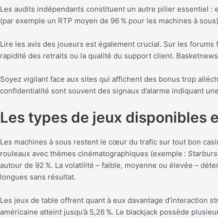
Les audits indépendants constituent un autre pilier essentiel 
(par exemple un RTP moyen de 96 % pour les machines à sous). U
Lire les avis des joueurs est également crucial. Sur les forum
rapidité des retraits ou la qualité du support client. Basketne
Soyez vigilant face aux sites qui affichent des bonus trop allé
confidentialité sont souvent des signaux d’alarme indiquant un
Les types de jeux disponibles 
Les machines à sous restent le cœur du trafic sur tout bon casino
rouleaux avec thèmes cinématographiques (exemple :
Starburs
autour de 92 %. La volatilité – faible, moyenne ou élevée – déte
longues sans résultat.
Les jeux de table offrent quant à eux davantage d’interaction s
américaine atteint jusqu’à 5,26 %. Le blackjack possède plusieu