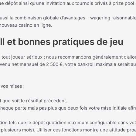
dépôt ainsi qu’une invitation aux tournois privés à prize pool 
ussi la combinaison globale d’avantages – wagering raisonnabl
nouveau casino en ligne.
l et bonnes pratiques de jeu
ur tout joueur sérieux ; nous recommandons généralement d’all
evenu net mensuel de 2 500 €, votre bankroll maximale serait aut
vos mises :
 que soit le résultat précédent.
ue perte mais pas plus que deux fois votre mise initiale afin 
ation tels que le dépôt quotidien maximum configurable dans vot
plusieurs mois). Utiliser ces fonctions montre une attitude proa