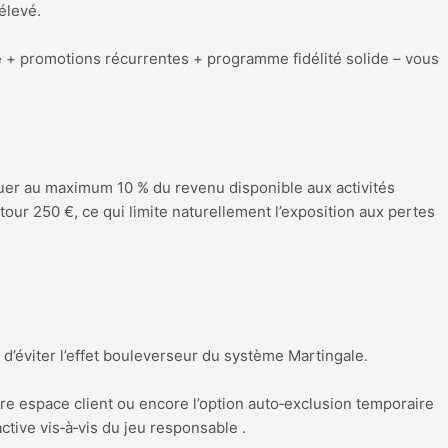
élevé.
e + promotions récurrentes + programme fidélité solide – vous
ouer au maximum 10 % du revenu disponible aux activités
our 250 €, ce qui limite naturellement l’exposition aux pertes
d’éviter l’effet bouleverseur du système Martingale.
re espace client ou encore l’option auto‑exclusion temporaire
ctive vis‑à‑vis du jeu responsable .