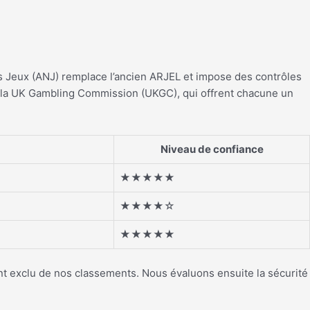
des Jeux (ANJ) remplace l’ancien ARJEL et impose des contrôles
) et la UK Gambling Commission (UKGC), qui offrent chacune un
Niveau de confiance
★★★★★
★★★★☆
★★★★★
nt exclu de nos classements. Nous évaluons ensuite la sécurité