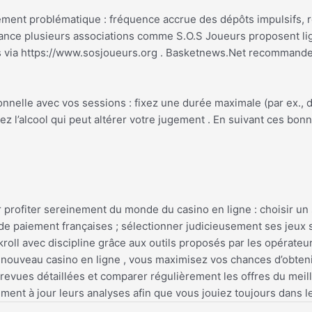
rtement problématique : fréquence accrue des dépôts impulsifs,
n France plusieurs associations comme S.O.S Joueurs proposent
es via https://www.sosjoueurs.org . Basketnews.Net recommand
nnelle avec vos sessions : fixez une durée maximale (par ex., d
ez l’alcool qui peut altérer votre jugement . En suivant ces bo
ofiter sereinement du monde du casino en ligne : choisir un sit
aiement françaises ; sélectionner judicieusement ses jeux selo
oll avec discipline grâce aux outils proposés par les opérateu
 nouveau casino en ligne , vous maximisez vos chances d’obteni
revues détaillées et comparer régulièrement les offres du meill
t à jour leurs analyses afin que vous jouiez toujours dans le