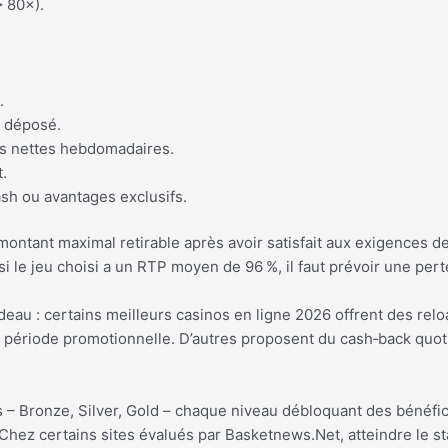
> 80×).
.
t déposé.
es nettes hebdomadaires.
.
sh ou avantages exclusifs.
le montant maximal retirable après avoir satisfait aux exigences
i le jeu choisi a un RTP moyen de 96 %, il faut prévoir une perte
rdeau : certains meilleurs casinos en ligne 2026 offrent des r
a période promotionnelle. D’autres proposent du cash‑back quot
 – Bronze, Silver, Gold – chaque niveau débloquant des bénéfic
 Chez certains sites évalués par Basketnews.Net, atteindre le 