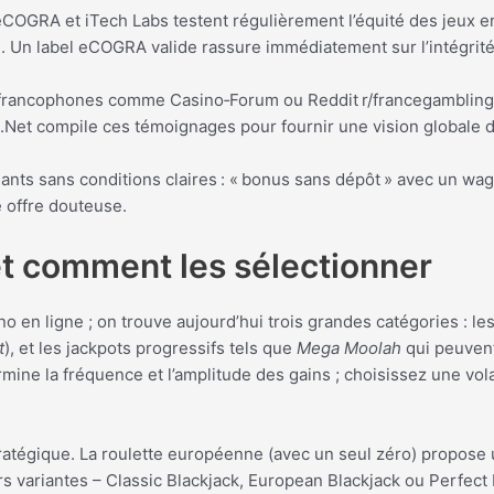
: eCOGRA et iTech Labs testent régulièrement l’équité des jeux 
n label eCOGRA valide rassure immédiatement sur l’intégrité du
s francophones comme Casino‑Forum ou Reddit r/francegambling, 
ws.Net compile ces témoignages pour fournir une vision globale 
chants sans conditions claires : « bonus sans dépôt » avec un wa
e offre douteuse.
et comment les sélectionner
 en ligne ; on trouve aujourd’hui trois grandes catégories : les 
t
), et les jackpots progressifs tels que
Mega Moolah
qui peuvent
rmine la fréquence et l’amplitude des gains ; choisissez une vol
tratégique. La roulette européenne (avec un seul zéro) propose u
rs variantes – Classic Blackjack, European Blackjack ou Perfect