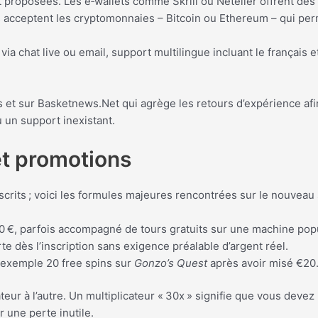
nt proposées. Les e‑wallets comme Skrill ou Neteller offrent des
s acceptent les cryptomonnaies – Bitcoin ou Ethereum – qui per
4/7 via chat live ou email, support multilingue incluant le franç
 et sur Basketnews.Net qui agrège les retours d’expérience afin d
un support inexistant.
et promotions
nscrits ; voici les formules majeures rencontrées sur le nouveau
0 €, parfois accompagné de tours gratuits sur une machine p
te dès l’inscription sans exigence préalable d’argent réel.
r exemple 20 free spins sur
Gonzo’s Quest
après avoir misé €20
teur à l’autre. Un multiplicateur « 30x » signifie que vous devez
r une perte inutile.