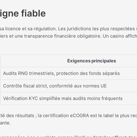
igne fiable
a licence et sa régulation. Les juridictions les plus respectée
iers et une transparence financière obligatoire. Un casino affi
Exigences principales
Audits RNG trimestriels, protection des fonds séparés
Contrôle fiscal strict, conformité aux normes UE
Vérification KYC simplifiée mais audits moins fréquents
é des résultats ; la certification eCOGRA est le label le plus
ante.