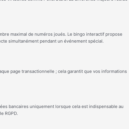
nombre maximal de numéros joués. Le bingo interactif propose
nnecte simultanément pendant un événement spécial.
que page transactionnelle ; cela garantit que vos informations
nées bancaires uniquement lorsque cela est indispensable au
 le RGPD.