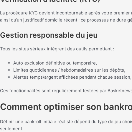
La procédure KYC devient incontournable après votre premier ret
ainsi qu’un justificatif domicile récent ; ce processus ne dure
Gestion responsable du jeu
Tous les sites sérieux intègrent des outils permettant :
Auto‑exclusion définitive ou temporaire,
Limites quotidiennes / hebdomadaires sur les dépôts,
Alertes temps/argent affichées pendant chaque session,
Ces fonctionnalités sont régulièrement testées par Basketnews.N
Comment optimiser son bankrol
Définir une bankroll initiale réaliste dépend du type de jeu ch
seulement.