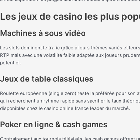
Les jeux de casino les plus pop
Machines à sous vidéo
Les slots dominent le trafic grâce à leurs thèmes variés et le
RTP mais avec une volatilité faible adaptée aux joueurs pruden
potentiel.
Jeux de table classiques
Roulette européenne (single zero) reste la préférée pour son av
qui recherchent un rythme rapide sans sacrifier le taux théori
disponibles chez le casino online france leader du marché.
Poker en ligne & cash games
Contrairement aux tournois télévisés, les cash games offrent un