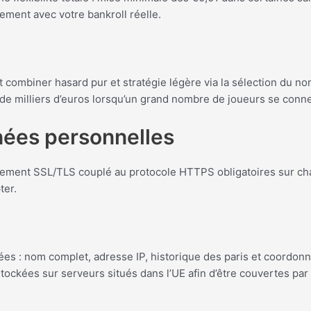
tement avec votre bankroll réelle.
nt combiner hasard pur et stratégie légère via la sélection du 
s de milliers d’euros lorsqu’un grand nombre de joueurs se co
nées personnelles
frement SSL/TLS couplé au protocole HTTPS obligatoires sur cha
ter.
ées : nom complet, adresse IP, historique des paris et coordon
ckées sur serveurs situés dans l’UE afin d’être couvertes par