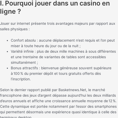
I. Pourquoi jouer dans un casino en
ligne ?
Jouer sur internet présente trois avantages majeurs par rapport aux
salles physiques :
Confort absolu : aucune déplacement n’est requis et l’on peut
miser à toute heure du jour ou de la nuit ;
Variété infinie : plus de deux mille machines à sous différentes
et une trentaine de variantes de tables sont accessibles
simultanément ;
Bonus attractifs : bienvenue généreuse souvent supérieure
à 100 % du premier dépôt et tours gratuits offerts dès
l’inscription.
Selon le dernier rapport publié par Basketnews.Net, le marché
francophone des jeux d’argent dépasse aujourd’hui les deux milliards
d’euros annuels et affiche une croissance annuelle moyenne de 12 %.
Cette dynamique est portée notamment par l’essor des smartphones
qui permettent désormais une expérience quasi identique à celle des
terminaux desktop.