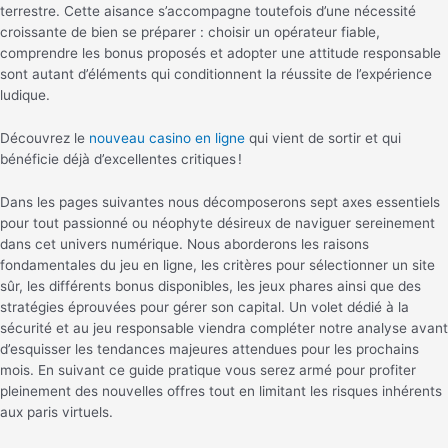
terrestre. Cette aisance s’accompagne toutefois d’une nécessité
croissante de bien se préparer : choisir un opérateur fiable,
comprendre les bonus proposés et adopter une attitude responsable
sont autant d’éléments qui conditionnent la réussite de l’expérience
ludique.
Découvrez le
nouveau casino en ligne
qui vient de sortir et qui
bénéficie déjà d’excellentes critiques !
Dans les pages suivantes nous décomposerons sept axes essentiels
pour tout passionné ou néophyte désireux de naviguer sereinement
dans cet univers numérique. Nous aborderons les raisons
fondamentales du jeu en ligne, les critères pour sélectionner un site
sûr, les différents bonus disponibles, les jeux phares ainsi que des
stratégies éprouvées pour gérer son capital. Un volet dédié à la
sécurité et au jeu responsable viendra compléter notre analyse avant
d’esquisser les tendances majeures attendues pour les prochains
mois. En suivant ce guide pratique vous serez armé pour profiter
pleinement des nouvelles offres tout en limitant les risques inhérents
aux paris virtuels.