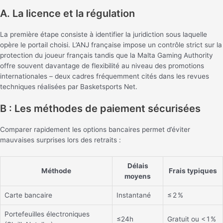
A. La licence et la régulation
La première étape consiste à identifier la juridiction sous laquelle
opère le portail choisi. L’ANJ française impose un contrôle strict sur la
protection du joueur français tandis que la Malta Gaming Authority
offre souvent davantage de flexibilité au niveau des promotions
internationales – deux cadres fréquemment cités dans les revues
techniques réalisées par Basketsports Net.
B : Les méthodes de paiement sécurisées
Comparer rapidement les options bancaires permet d’éviter
mauvaises surprises lors des retraits :
Délais
Méthode
Frais typiques
moyens
Carte bancaire
Instantané
≤ 2 %
Portefeuilles électroniques
≤24h
Gratuit ou < 1 %