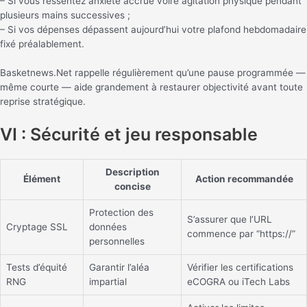
– Si vous ressentez anxiété accrue voire agitation physique pendant
plusieurs mains successives ;
– Si vos dépenses dépassent aujourd’hui votre plafond hebdomadaire
fixé préalablement.
Basketnews.Net rappelle régulièrement qu’une pause programmée —
même courte — aide grandement à restaurer objectivité avant toute
reprise stratégique.
VI : Sécurité et jeu responsable
Description
Élément
Action recommandée
concise
Protection des
S’assurer que l’URL
Cryptage SSL
données
commence par “https://”
personnelles
Tests d’équité
Garantir l’aléa
Vérifier les certifications
RNG
impartial
eCOGRA ou iTech Labs