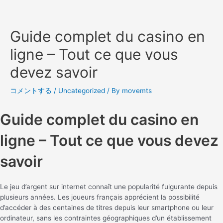
Guide complet du casino en
ligne – Tout ce que vous
devez savoir
コメントする
/
Uncategorized
/ By
movemts
Guide complet du casino en
ligne – Tout ce que vous devez
savoir
Le jeu d’argent sur internet connaît une popularité fulgurante depuis
plusieurs années. Les joueurs français apprécient la possibilité
d’accéder à des centaines de titres depuis leur smartphone ou leur
ordinateur, sans les contraintes géographiques d’un établissement