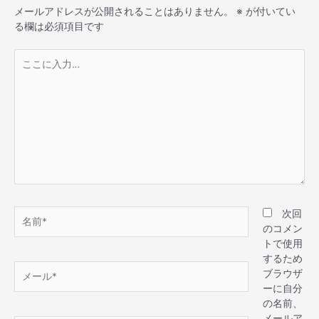
メールアドレスが公開されることはありません。
※
が付いてい
る欄は必須項目です
次回
のコメン
トで使用
するため
ブラウザ
ーに自分
の名前、
メールア