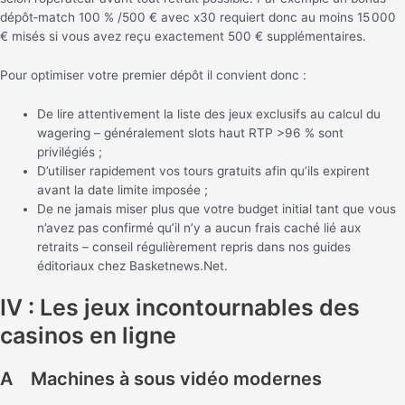
dépôt‑match 100 % /500 € avec x30 requiert donc au moins 15 000
€ misés si vous avez reçu exactement 500 € supplémentaires.
Pour optimiser votre premier dépôt il convient donc :
De lire attentivement la liste des jeux exclusifs au calcul du
wagering – généralement slots haut RTP >96 % sont
privilégiés ;
D’utiliser rapidement vos tours gratuits afin qu’ils expirent
avant la date limite imposée ;
De ne jamais miser plus que votre budget initial tant que vous
n’avez pas confirmé qu’il n’y a aucun frais caché lié aux
retraits – conseil régulièrement repris dans nos guides
éditoriaux chez Basketnews.Net.
IV : Les jeux incontournables des
casinos en ligne
A Machines à sous vidéo modernes