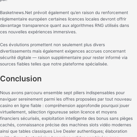
Basketnews.Net prévoit également qu’en raison du renforcement
réglementaire européen certaines licences locales devront offrir
davantage transparence quant aux algorithmes RNG utilisés dans
ces nouvelles expériences immersives.
Ces évolutions promettent non seulement plus divers
divertissements mais également exigences accrues concernant
sécurité digitale — raison supplémentaire pour rester informé via
sources fiables telles que notre plateforme spécialisée.
Conclusion
Nous avons parcouru ensemble sept piliers indispensables pour
naviguer sereinement parmi les offres proposées par tout nouveau
casino en ligne fiable : compréhension approfondie pourquoi jouer
virtuellement, sélection rigoureuse selon licence et moyens
financiers sécurisés, exploitation intelligente des bonus sans pièges
cachés, connaissance précise des machines slots vidéo modernes
ainsi que tables classiques Live Dealer authentiques; élaboration