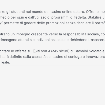
trarre gli studenti nel mondo del casino online estero. Offrono i
medio per spin e dall’utilizzo di programmi di fedeltà. Stabilire 
y” permette di godere delle promozioni senza rischiare il portaf
trano un impegno crescente verso la responsabilità sociale, con s
e, rimangono attenti a condizioni nascoste e richiedono trasparen
ontare le offerte sui [Siti non AAMS sicuri] di Bambini Soldato 
 sarà definito dalla capacità dei casinò di coniugare innovazion
 reale.