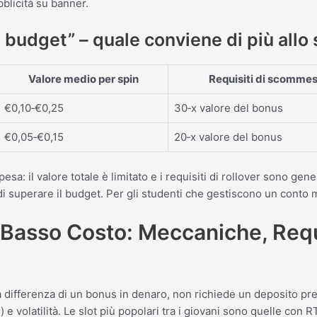
blicità su banner.
a budget” – quale conviene di più allo
Valore medio per spin
Requisiti di scomme
€0,10‑€0,25
30‑x valore del bonus
€0,05‑€0,15
20‑x valore del bonus
pesa: il valore totale è limitato e i requisiti di rollover sono ge
 superare il budget. Per gli studenti che gestiscono un conto men
Basso Costo: Meccaniche, Requi
a differenza di un bonus in denaro, non richiede un deposito pre
) e volatilità. Le slot più popolari tra i giovani sono quelle con