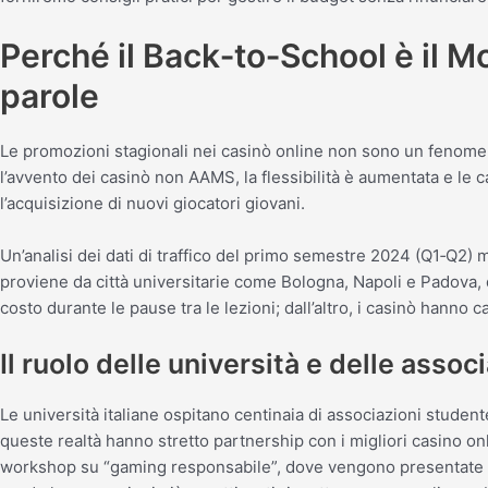
Perché il Back‑to‑School è il 
parole
Le promozioni stagionali nei casinò online non sono un fenomen
l’avvento dei casinò non AAMS, la flessibilità è aumentata e le 
l’acquisizione di nuovi giocatori giovani.
Un’analisi dei dati di traffico del primo semestre 2024 (Q1‑Q2) m
proviene da città universitarie come Bologna, Napoli e Padova, 
costo durante le pause tra le lezioni; dall’altro, i casinò hanno
Il ruolo delle università e delle asso
Le università italiane ospitano centinaia di associazioni stude
queste realtà hanno stretto partnership con i migliori casino on
workshop su “gaming responsabile”, dove vengono presentate le of