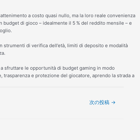
ntrattenimento a costo quasi nullo, ma la loro reale convenienza
un budget di gioco – idealmente il 5 % del reddito mensile – e
oglio.
trumenti di verifica dell’età, limiti di deposito e modalità
za.
e a sfruttare le opportunità di budget gaming in modo
e, trasparenza e protezione del giocatore, aprendo la strada a
次の投稿
→