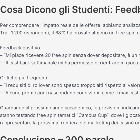
Cosa Dicono gli Studenti: Feed
Per comprendere l’impatto reale delle offerte, abbiamo analizza
Tra i 1.200 rispondenti, il 68 % ha provato almeno un free spin
Feedback positivo
– “Mi piace ricevere 20 free spin senza dover depositare, è un
– “Il cashback settimanale mi ha permesso di rientrare in gioco 
Critiche più frequenti
– “I requisiti di rollover sono spesso troppo alti rispetto al valor
– “Alcune promozioni nascondono condizioni, come il max cashou
Guardando al prossimo anno accademico, le previsioni indicano un
stanno testando free spin tematici “Campus Cup”, dove i giocato
rappresentare la prossima frontiera del marketing dei casinò on
Conclusione – 200 parole