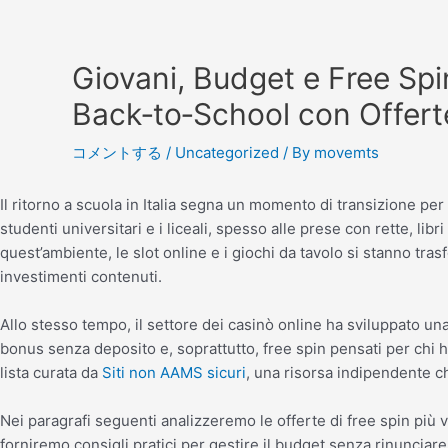
Giovani, Budget e Free Sp
Back‑to‑School con Offer
コメントする
/
Uncategorized
/ By
movemts
Il ritorno a scuola in Italia segna un momento di transizione per 
studenti universitari e i liceali, spesso alle prese con rette, li
quest’ambiente, le slot online e i giochi da tavolo si stanno tr
investimenti contenuti.
Allo stesso tempo, il settore dei casinò online ha sviluppato u
bonus senza deposito e, soprattutto, free spin pensati per chi h
lista curata da
Siti non AAMS sicuri
, una risorsa indipendente ch
Nei paragrafi seguenti analizzeremo le offerte di free spin più v
forniremo consigli pratici per gestire il budget senza rinunciare