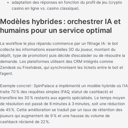
adaptation des réponses en fonction du profil de jeu (crypto
casino en ligne vs. casino classique).
Modèles hybrides : orchestrer IA et
humains pour un service optimal
Le workflow le plus répandu commence par un filtrage IA : le bot
collecte les informations essentielles (ID du joueur, montant du
dépôt, type de promotion) puis décide d’escalader ou de résoudre la
demande. Les plateformes utilisent des CRM intégrés comme
Zendesk ou Freshdesk, qui synchronisent les tickets entre le bot et
l’agent.
Exemple concret : SpinPalace a implémenté un modèle hybride où l’IA
traite 70 % des requêtes simples (FAQ, statut de cashback) et
transfère les 30 % restants aux agents spécialisés. Le temps moyen
de résolution est passé de 6 minutes à 3 minutes, soit une réduction
de 45 %. Cette amélioration se traduit par un taux de rétention des
joueurs qui augmentent de 9 % et une hausse du volume de
cashback réclamé de 22 %.