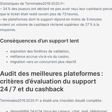
Statistiques de Terminales2019 2020.Fr :
– 34 % des joueurs ont déclaré ne pas avoir reçu leur cashback parce
que le ticket était resté ouvert plus de 72 heures,
– les plateformes dont le support répond en moins de 5 minutes
voient un volume de cashback réclamé supérieur de 27 % à la
moyenne.
Conséquences d’un support lent
expiration des fenêtres de validation,
méfiance accrue vis‑à‑vis du casino,
migration vers un concurrent plus réactif.
Audit des meilleures plateformes :
critères d’évaluation du support
24 / 7 et du cashback
Terminales2019 2020.Fr a établi une checklist d’audit complète :
disponibilité 24 h/24 (tous les canaux : chat, mail, téléphone),