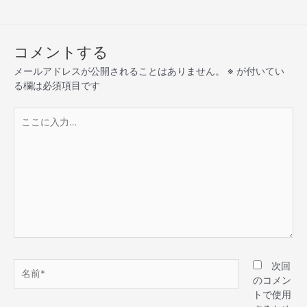
コメントする
メールアドレスが公開されることはありません。
※
が付いてい
る欄は必須項目です
次回
のコメン
トで使用