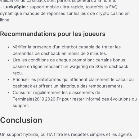
validation du cashback sont parfois supérieurs à la norme.
–
LuckySpin
: support mobile ultra‑rapide, toutefois la FAQ
dynamique manque de réponses sur les jeux de crypto casino en
ligne.
Recommandations pour les joueurs
Vérifier la présence d’un chatbot capable de traiter les
demandes de cashback en moins de 2 minutes.
Lire les conditions de chaque promotion : certains bonus
casino en ligne imposent un wagering de 30x le cashback
reçu.
Prioriser les plateformes qui affichent clairement le calcul du
cashback et offrent un historique des remboursements.
Consulter régulièrement les classements de
Terminales2019 2020.Fr pour rester informé des évolutions du
support.
Conclusion
Un support hybride, où l’IA filtre les requêtes simples et les agents