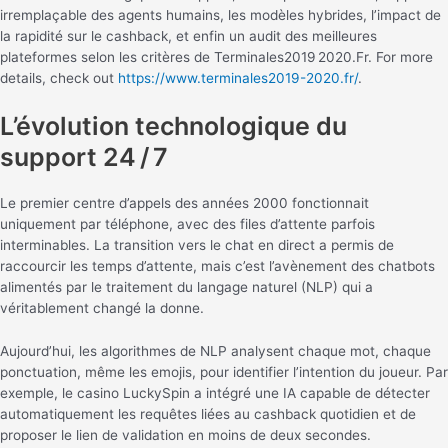
irremplaçable des agents humains, les modèles hybrides, l’impact de
la rapidité sur le cashback, et enfin un audit des meilleures
plateformes selon les critères de Terminales2019 2020.Fr. For more
details, check out
https://www.terminales2019-2020.fr/
.
L’évolution technologique du
support 24 / 7
Le premier centre d’appels des années 2000 fonctionnait
uniquement par téléphone, avec des files d’attente parfois
interminables. La transition vers le chat en direct a permis de
raccourcir les temps d’attente, mais c’est l’avènement des chatbots
alimentés par le traitement du langage naturel (NLP) qui a
véritablement changé la donne.
Aujourd’hui, les algorithmes de NLP analysent chaque mot, chaque
ponctuation, même les emojis, pour identifier l’intention du joueur. Par
exemple, le casino LuckySpin a intégré une IA capable de détecter
automatiquement les requêtes liées au cashback quotidien et de
proposer le lien de validation en moins de deux secondes.