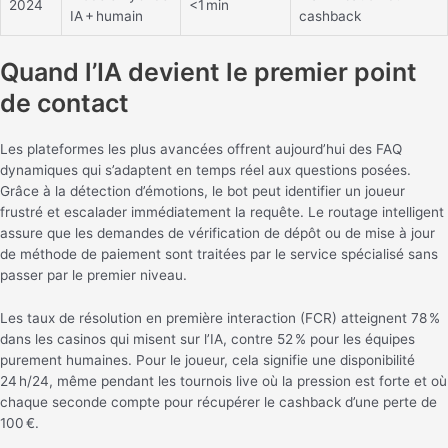
2024
<1 min
IA + humain
cashback
Quand l’IA devient le premier point
de contact
Les plateformes les plus avancées offrent aujourd’hui des FAQ
dynamiques qui s’adaptent en temps réel aux questions posées.
Grâce à la détection d’émotions, le bot peut identifier un joueur
frustré et escalader immédiatement la requête. Le routage intelligent
assure que les demandes de vérification de dépôt ou de mise à jour
de méthode de paiement sont traitées par le service spécialisé sans
passer par le premier niveau.
Les taux de résolution en première interaction (FCR) atteignent 78 %
dans les casinos qui misent sur l’IA, contre 52 % pour les équipes
purement humaines. Pour le joueur, cela signifie une disponibilité
24 h/24, même pendant les tournois live où la pression est forte et où
chaque seconde compte pour récupérer le cashback d’une perte de
100 €.