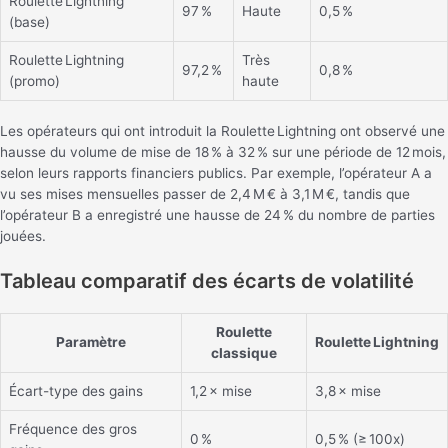
Roulette Lightning
97 %
Haute
0,5 %
(base)
Roulette Lightning
Très
97,2 %
0,8 %
(promo)
haute
Les opérateurs qui ont introduit la Roulette Lightning ont observé une
hausse du volume de mise de 18 % à 32 % sur une période de 12 mois,
selon leurs rapports financiers publics. Par exemple, l’opérateur A a
vu ses mises mensuelles passer de 2,4 M € à 3,1 M €, tandis que
l’opérateur B a enregistré une hausse de 24 % du nombre de parties
jouées.
Tableau comparatif des écarts de volatilité
Roulette
Paramètre
Roulette Lightning
classique
Écart-type des gains
1,2 × mise
3,8 × mise
Fréquence des gros
0 %
0,5 % (≥ 100x)