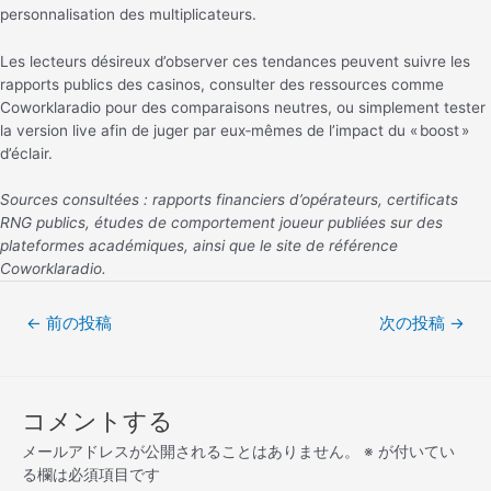
personnalisation des multiplicateurs.
Les lecteurs désireux d’observer ces tendances peuvent suivre les
rapports publics des casinos, consulter des ressources comme
Coworklaradio pour des comparaisons neutres, ou simplement tester
la version live afin de juger par eux‑mêmes de l’impact du « boost »
d’éclair.
Sources consultées : rapports financiers d’opérateurs, certificats
RNG publics, études de comportement joueur publiées sur des
plateformes académiques, ainsi que le site de référence
Coworklaradio.
←
前の投稿
次の投稿
→
コメントする
メールアドレスが公開されることはありません。
※
が付いてい
る欄は必須項目です