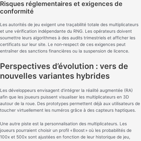
Risques réglementaires et exigences de
conformité
Les autorités de jeu exigent une traçabilité totale des multiplicateurs
et une vérification indépendante du RNG. Les opérateurs doivent
soumettre leurs algorithmes à des audits trimestriels et afficher les
certificats sur leur site. Le non‑respect de ces exigences peut
entraîner des sanctions financières ou la suspension de licence.
Perspectives d’évolution : vers de
nouvelles variantes hybrides
Les développeurs envisagent d’intégrer la réalité augmentée (RA)
afin que les joueurs puissent visualiser les multiplicateurs en 3D
autour de la roue. Des prototypes permettent déjà aux utilisateurs de
toucher virtuellement les numéros grâce à des capteurs haptiques.
Une autre piste est la personnalisation des multiplicateurs. Les
joueurs pourraient choisir un profil « Boost » où les probabilités de
100x et 500x sont ajustées en fonction de leur historique de jeu,