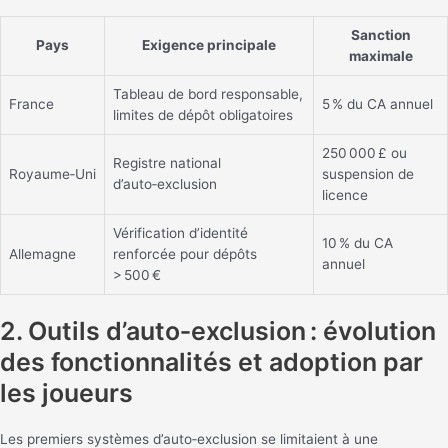
Sanction
Pays
Exigence principale
maximale
Tableau de bord responsable,
France
5 % du CA annuel
limites de dépôt obligatoires
250 000 £ ou
Registre national
Royaume‑Uni
suspension de
d’auto‑exclusion
licence
Vérification d’identité
10 % du CA
Allemagne
renforcée pour dépôts
annuel
> 500 €
2. Outils d’auto‑exclusion : évolution
des fonctionnalités et adoption par
les joueurs
Les premiers systèmes d’auto‑exclusion se limitaient à une