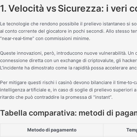
1. Velocità vs Sicurezza: i veri 
Le tecnologie che rendono possibile il prelievo istantaneo si 
al conto corrente del giocatore in pochi secondi. Allo stesso te
“near‑real‑time” con commissioni minime.
Queste innovazioni, però, introducono nuove vulnerabilità. Un ca
connessione diretta con un exchange di criptovalute, gli hacker h
L’incidente ha dimostrato come la rapidità possa accelerare anch
Per mitigare questi rischi i casinò devono bilanciare il time‑to
intelligenza artificiale e, in caso di soglie di prelievo superio
ritardo che può contraddire la promessa di “instant”.
Tabella comparativa: metodi di pagame
Metodo di pagamento
Temp