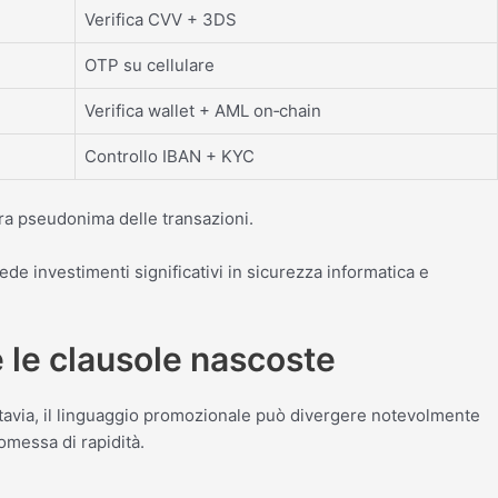
Verifica CVV + 3DS
OTP su cellulare
Verifica wallet + AML on‑chain
Controllo IBAN + KYC
tura pseudonima delle transazioni.
iede investimenti significativi in sicurezza informatica e
 le clausole nascoste
ttavia, il linguaggio promozionale può divergere notevolmente
romessa di rapidità.