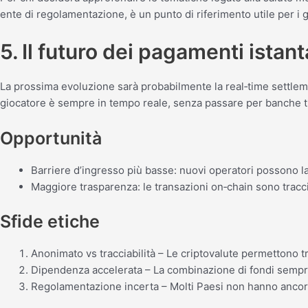
ente di regolamentazione, è un punto di riferimento utile per i gi
5. Il futuro dei pagamenti istan
La prossima evoluzione sarà probabilmente la real‑time settlem
giocatore è sempre in tempo reale, senza passare per banche tr
Opportunità
Barriere d’ingresso più basse: nuovi operatori possono la
Maggiore trasparenza: le transazioni on‑chain sono tracciabi
Sfide etiche
Anonimato vs tracciabilità – Le criptovalute permettono 
Dipendenza accelerata – La combinazione di fondi sempre d
Regolamentazione incerta – Molti Paesi non hanno ancora