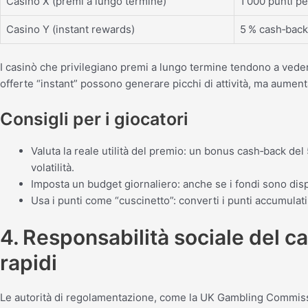
Casino X (premi a lungo termine)
1 000 punti pe
Casino Y (instant rewards)
5 % cash‑back 
I casinò che privilegiano premi a lungo termine tendono a vedere
offerte “instant” possono generare picchi di attività, ma aument
Consigli per i giocatori
Valuta la reale utilità del premio: un bonus cash‑back de
volatilità.
Imposta un budget giornaliero: anche se i fondi sono dispo
Usa i punti come “cuscinetto”: converti i punti accumulati 
4. Responsabilità sociale del c
rapidi
Le autorità di regolamentazione, come la UK Gambling Commissio