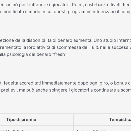
casinò per trattenere i giocatori. Point, cash‑back e livelli tier
però modificato il modo in cui questi programmi influenzano il 
cezione della disponibilità di denaro aumenta. Uno studio intern
ementato la loro attività di scommessa del 18 % nelle successiv
la psicologia del denaro “fresh”.
ti fedeltà accreditati immediatamente dopo ogni giro, o bonus ca
ei prelievi, ma può anche spingere i giocatori a continuare a s
Tipo di premio
Tempistic