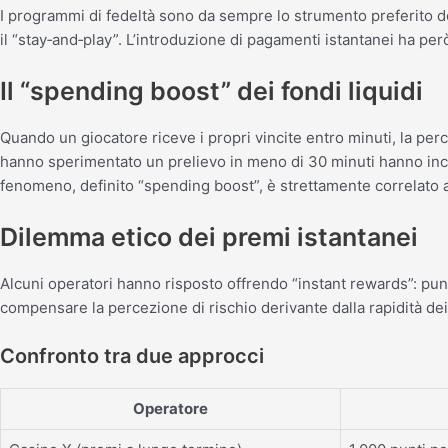
I programmi di fedeltà sono da sempre lo strumento preferito dei 
il “stay‑and‑play”. L’introduzione di pagamenti istantanei ha 
Il “spending boost” dei fondi liquidi
Quando un giocatore riceve i propri vincite entro minuti, la per
hanno sperimentato un prelievo in meno di 30 minuti hanno incr
fenomeno, definito “spending boost”, è strettamente correlato al
Dilemma etico dei premi istantanei
Alcuni operatori hanno risposto offrendo “instant rewards”: pun
compensare la percezione di rischio derivante dalla rapidità d
Confronto tra due approcci
Operatore