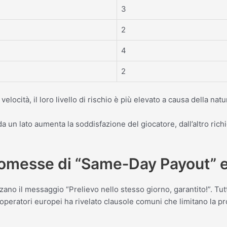
3
2
4
2
elocità, il loro livello di rischio è più elevato a causa della na
da un lato aumenta la soddisfazione del giocatore, dall’altro rich
romesse di “Same‑Day Payout” e
no il messaggio “Prelievo nello stesso giorno, garantito!”. Tu
que operatori europei ha rivelato clausole comuni che limitano la p