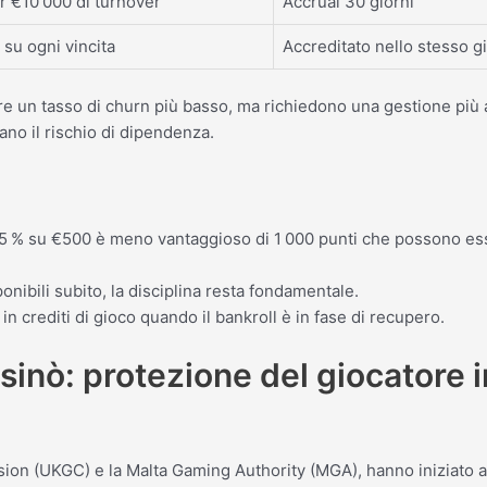
r €10 000 di turnover
Accrual 30 giorni
su ogni vincita
Accreditato nello stesso g
 un tasso di churn più basso, ma richiedono una gestione più att
ano il rischio di dipendenza.
l 5 % su €500 è meno vantaggioso di 1 000 punti che possono esse
nibili subito, la disciplina resta fondamentale.
in crediti di gioco quando il bankroll è in fase di recupero.
asinò: protezione del giocatore
n (UKGC) e la Malta Gaming Authority (MGA), hanno iniziato a in