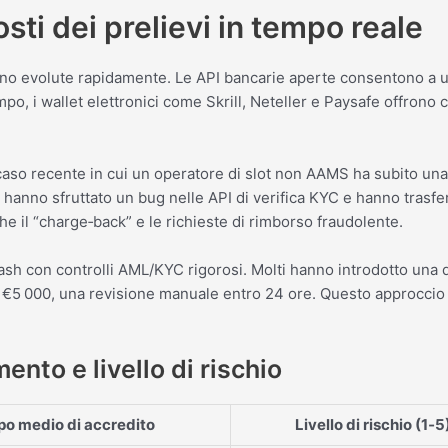
costi dei prelievi in tempo reale
sono evolute rapidamente. Le API bancarie aperte consentono a u
mpo, i wallet elettronici come Skrill, Neteller e Paysafe offrono
so recente in cui un operatore di slot non AAMS ha subito una se
anno sfruttato un bug nelle API di verifica KYC e hanno trasferit
e il “charge‑back” e le richieste di rimborso fraudolente.
‑cash con controlli AML/KYC rigorosi. Molti hanno introdotto una 
ri a €5 000, una revisione manuale entro 24 ore. Questo approccio
nto e livello di rischio
o medio di accredito
Livello di rischio (1‑5