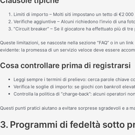
Clausole tipiche
Limiti di importo – Molti siti impostano un tetto di €2 00
Verifiche aggiuntive – Alcuni richiedono l’invio di una fot
“Circuit breaker” – Se il giocatore ha effettuato più di tre 
Queste limitazioni, se nascoste nella sezione “FAQ” o in un link 
evidente: la promessa di un servizio veloce deve essere acco
Cosa controllare prima di registrarsi
Leggi sempre i termini di prelievo: cerca parole chiave com
Verifica le soglie di importo: se giochi con bankroll eleva
Controlla la politica di “charge‑back”: alcuni operatori n
Questi punti pratici aiutano a evitare sorprese sgradevoli e a m
3. Programmi di fedeltà sotto p