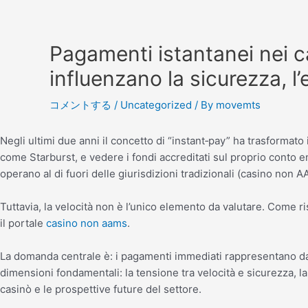
Pagamenti istantanei nei c
influenzano la sicurezza, l’
コメントする
/
Uncategorized
/ By
movemts
Negli ultimi due anni il concetto di “instant‑pay” ha trasformato
come Starburst, e vedere i fondi accreditati sul proprio conto en
operano al di fuori delle giurisdizioni tradizionali (casino non A
Tuttavia, la velocità non è l’unico elemento da valutare. Come r
il portale
casino non aams
.
La domanda centrale è: i pagamenti immediati rappresentano dav
dimensioni fondamentali: la tensione tra velocità e sicurezza, l
casinò e le prospettive future del settore.