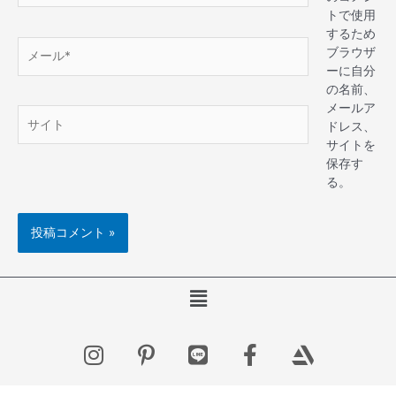
トで使用
するため
ブラウザ
ーに自分
の名前、
メールア
ドレス、
サイトを
保存す
る。