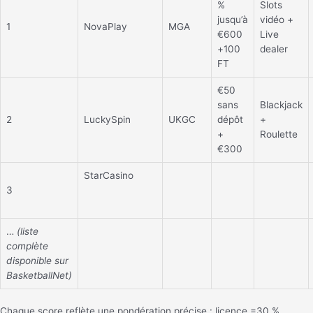
%
Slots
jusqu’à
vidéo +
1
NovaPlay
MGA
€600
Live
+100
dealer
FT
€50
sans
Blackjack
2
LuckySpin
UKGC
dépôt
+
+
Roulette
€300
StarCasino
3
…
(liste
complète
disponible sur
BasketballNet)
Chaque score reflète une pondération précise : licence =30 %,