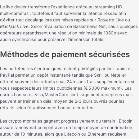
Le live dealer transforme l’expérience grâce au streaming HD
multi‑caméras ; toutefois il faut surveiller la latence réseau afin
d’éviter tout décalage lors des mises rapides sur
Roulette Live
ou
Blackjack Live
. Selon l’évaluation de Basketnews.Net, seuls quelques
opérateurs garantissent une résolution minimale de 1080p avec
audio synchronisé pour préserver l’immersion totale.
Méthodes de paiement sécurisées
Les portefeuilles électroniques restent privilégiés par leur rapidité :
PayPal permet un dépôt instantané tandis que Skrill ou Neteller
offrent souvent des retraits sous 24 h sans frais supplémentaires si
vous respectez leurs limites quotidiennes (€ 5 000 maximum). Les
cartes bancaires Visa/MasterCard sont largement acceptées mais
peuvent entraîner un délai moyen de 2‑3 jours ouvrés pour les
retraits selon l’établissement bancaire émetteur.
Les crypto‑monnaies gagnent progressivement du terrain ; Bitcoin
assure l’anonymat complet avec un temps moyen de confirmation
autour de 10 minutes, alors que Litecoin ou Ethereum réduisent