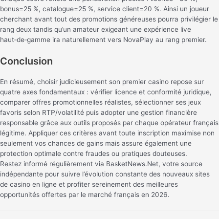
bonus=25 %, catalogue=25 %, service client=20 %. Ainsi un joueur
cherchant avant tout des promotions généreuses pourra privilégier le
rang deux tandis qu’un amateur exigeant une expérience live
haut‑de‑gamme ira naturellement vers NovaPlay au rang premier.
Conclusion
En résumé, choisir judicieusement son premier casino repose sur
quatre axes fondamentaux : vérifier licence et conformité juridique,
comparer offres promotionnelles réalistes, sélectionner ses jeux
favoris selon RTP/volatilité puis adopter une gestion financière
responsable grâce aux outils proposés par chaque opérateur français
légitime. Appliquer ces critères avant toute inscription maximise non
seulement vos chances de gains mais assure également une
protection optimale contre fraudes ou pratiques douteuses.
Restez informé régulièrement via BasketNews.Net, votre source
indépendante pour suivre l’évolution constante des nouveaux sites
de casino en ligne et profiter sereinement des meilleures
opportunités offertes par le marché français en 2026.