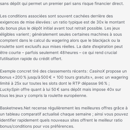
sans dépôt qui permet un premier pari sans risque financier direct.
Les conditions associées sont souvent cachées derrière des
exigences de mise élevées : un ratio typique est de 30x le montant
du bonus plus le dépôt initial avant tout retrait possible. Les jeux
éligibles varient ; généralement seules certaines machines à sous
comptent dans le calcul du wagering alors que le blackjack ou la
roulette sont exclusifs aux mises réelles. La date d’expiration peut
être courte – parfois seulement 48 heures – ce qui rend crucial
l’utilisation rapide du crédit offert.
Exemple concret tiré des classements récents :
CasinoX
propose un
bonus « 200 % jusqu’à 500 € + 100 tours gratuits », avec un wagering
limité à 25x sur toutes les slots dont le RTP dépasse 96 % ;
LuckySpin
offre quant à lui 50 € sans dépôt mais impose 40x sur
tous les jeux y compris la roulette européenne.
Basketnews.Net recense régulièrement les meilleures offres grâce à
un tableau comparatif actualisé chaque semaine ; ainsi vous pouvez
identifier rapidement quels nouveaux sites offrent le meilleur ratio
bonus/conditions pour vos préférences.