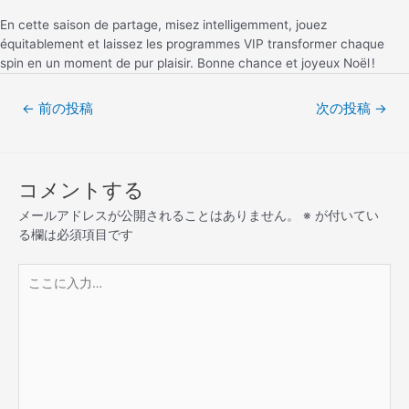
En cette saison de partage, misez intelligemment, jouez
équitablement et laissez les programmes VIP transformer chaque
spin en un moment de pur plaisir. Bonne chance et joyeux Noël !
←
前の投稿
次の投稿
→
コメントする
メールアドレスが公開されることはありません。
※
が付いてい
る欄は必須項目です