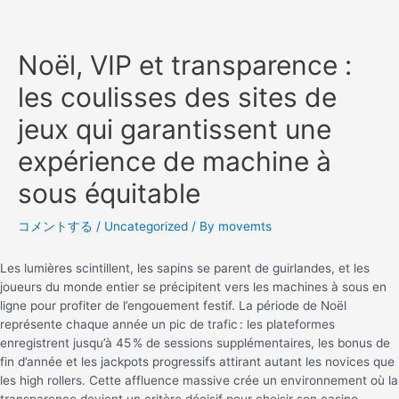
Noël, VIP et transparence :
les coulisses des sites de
jeux qui garantissent une
expérience de machine à
sous équitable
コメントする
/
Uncategorized
/ By
movemts
Les lumières scintillent, les sapins se parent de guirlandes, et les
joueurs du monde entier se précipitent vers les machines à sous en
ligne pour profiter de l’engouement festif. La période de Noël
représente chaque année un pic de trafic : les plateformes
enregistrent jusqu’à 45 % de sessions supplémentaires, les bonus de
fin d’année et les jackpots progressifs attirant autant les novices que
les high rollers. Cette affluence massive crée un environnement où la