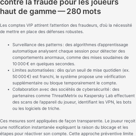
contre la fraude pour les joueurs
haut de gamme — 280 mots
Les comptes VIP attirent l’attention des fraudeurs, d’où la nécessité
de mettre en place des défenses robustes.
Surveillance des patterns : des algorithmes d’apprentissage
automatique analysent chaque session pour détecter des
comportements anormaux, comme des mises soudaines de
10 000 € en quelques secondes.
Limites automatisées : dès qu’un seuil de mise quotidien (ex.
50 000 €) est franchi, le système propose une vérification
supplémentaire ou bloque temporairement le compte.
Collaboration avec des sociétés de cybersécurité : des
partenaires comme ThreatMetrix ou Kaspersky Lab effectuent
des scans de l’appareil du joueur, identifiant les VPN, les bots
ou les logiciels de triche.
Ces mesures sont appliquées de façon transparente. Le joueur reçoit
une notification instantanée expliquant la raison du blocage et les
étapes pour réactiver son compte. Cette approche préventive limite