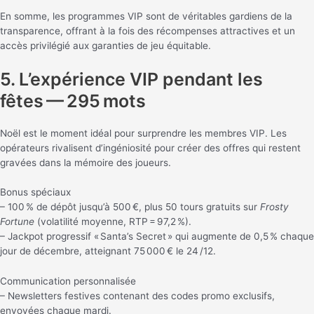
En somme, les programmes VIP sont de véritables gardiens de la
transparence, offrant à la fois des récompenses attractives et un
accès privilégié aux garanties de jeu équitable.
5. L’expérience VIP pendant les
fêtes — 295 mots
Noël est le moment idéal pour surprendre les membres VIP. Les
opérateurs rivalisent d’ingéniosité pour créer des offres qui restent
gravées dans la mémoire des joueurs.
Bonus spéciaux
– 100 % de dépôt jusqu’à 500 €, plus 50 tours gratuits sur
Frosty
Fortune
(volatilité moyenne, RTP = 97,2 %).
– Jackpot progressif « Santa’s Secret » qui augmente de 0,5 % chaque
jour de décembre, atteignant 75 000 € le 24 /12.
Communication personnalisée
– Newsletters festives contenant des codes promo exclusifs,
envoyées chaque mardi.