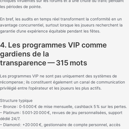
critiques virulentes sur les forums et à une chute du trafic pendant
les périodes de pointe.
En bref, les audits en temps réel transforment la conformité en un
avantage concurrentiel, surtout lorsque les joueurs recherchent la
garantie d’une expérience équitable pendant les fêtes.
4. Les programmes VIP comme
gardiens de la
transparence — 315 mots
Les programmes VIP ne sont pas uniquement des systèmes de
récompense ; ils constituent également un canal de communication
privilégié entre l’opérateur et les joueurs les plus actifs.
Structure typique
– Bronze : 0‑5 000 € de mise mensuelle, cashback 5 % sur les pertes.
– Platinum : 5 001‑20 000 €, revues de jeu personnalisées, support
dédié 24/7.
– Diamond : +20 000 €, gestionnaire de compte personnel, accès