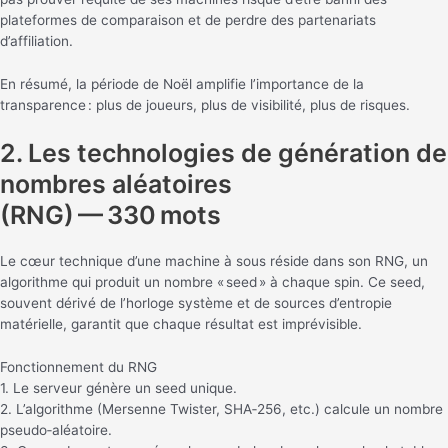
plateformes de comparaison et de perdre des partenariats
d’affiliation.
En résumé, la période de Noël amplifie l’importance de la
transparence : plus de joueurs, plus de visibilité, plus de risques.
2. Les technologies de génération de
nombres aléatoires
(RNG) — 330 mots
Le cœur technique d’une machine à sous réside dans son RNG, un
algorithme qui produit un nombre « seed » à chaque spin. Ce seed,
souvent dérivé de l’horloge système et de sources d’entropie
matérielle, garantit que chaque résultat est imprévisible.
Fonctionnement du RNG
1. Le serveur génère un seed unique.
2. L’algorithme (Mersenne Twister, SHA‑256, etc.) calcule un nombre
pseudo‑aléatoire.