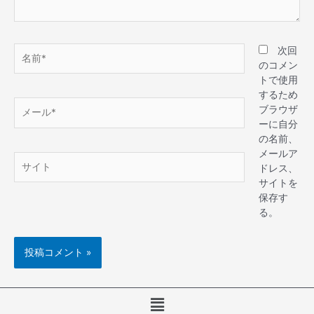
次回
のコメン
トで使用
するため
ブラウザ
ーに自分
の名前、
メールア
ドレス、
サイトを
保存す
る。