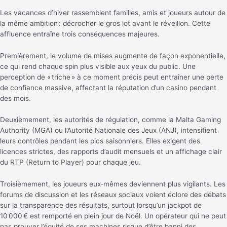
Les vacances d’hiver rassemblent familles, amis et joueurs autour de
la même ambition : décrocher le gros lot avant le réveillon. Cette
affluence entraîne trois conséquences majeures.
Premièrement, le volume de mises augmente de façon exponentielle,
ce qui rend chaque spin plus visible aux yeux du public. Une
perception de « triche » à ce moment précis peut entraîner une perte
de confiance massive, affectant la réputation d’un casino pendant
des mois.
Deuxièmement, les autorités de régulation, comme la Malta Gaming
Authority (MGA) ou l’Autorité Nationale des Jeux (ANJ), intensifient
leurs contrôles pendant les pics saisonniers. Elles exigent des
licences strictes, des rapports d’audit mensuels et un affichage clair
du RTP (Return to Player) pour chaque jeu.
Troisièmement, les joueurs eux‑mêmes deviennent plus vigilants. Les
forums de discussion et les réseaux sociaux voient éclore des débats
sur la transparence des résultats, surtout lorsqu’un jackpot de
10 000 € est remporté en plein jour de Noël. Un opérateur qui ne peut
pas prouver l’équité de ses machines risque d’être banni des