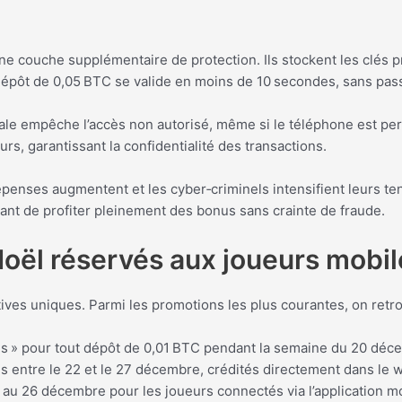
 une couche supplémentaire de protection. Ils stockent les clés
 dépôt de 0,05 BTC se valide en moins de 10 secondes, sans pass
iale empêche l’accès non autorisé, même si le téléphone est perd
s, garantissant la confidentialité des transactions.
enses augmentent et les cyber‑criminels intensifient leurs tent
tant de profiter pleinement des bonus sans crainte de fraude.
Noël réservés aux joueurs mobil
es uniques. Parmi les promotions les plus courantes, on retro
mpus » pour tout dépôt de 0,01 BTC pendant la semaine du 20 déc
es entre le 22 et le 27 décembre, crédités directement dans le w
 au 26 décembre pour les joueurs connectés via l’application mo