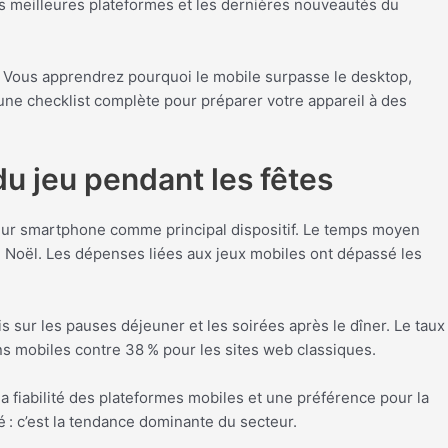
les meilleures plateformes et les dernières nouveautés du
s. Vous apprendrez pourquoi le mobile surpasse le desktop,
une checklist complète pour préparer votre appareil à des
du jeu pendant les fêtes
 leur smartphone comme principal dispositif. Le temps moyen
de Noël. Les dépenses liées aux jeux mobiles ont dépassé les
sur les pauses déjeuner et les soirées après le dîner. Le taux
ons mobiles contre 38 % pour les sites web classiques.
a fiabilité des plateformes mobiles et une préférence pour la
 : c’est la tendance dominante du secteur.