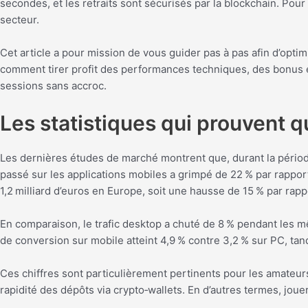
secondes, et les retraits sont sécurisés par la blockchain. Pour 
secteur.
Cet article a pour mission de vous guider pas à pas afin d’opt
comment tirer profit des performances techniques, des bonus ex
sessions sans accroc.
Les statistiques qui prouvent 
Les dernières études de marché montrent que, durant la périod
passé sur les applications mobiles a grimpé de 22 % par rapport
1,2 milliard d’euros en Europe, soit une hausse de 15 % par rappo
En comparaison, le trafic desktop a chuté de 8 % pendant les m
de conversion sur mobile atteint 4,9 % contre 3,2 % sur PC, tan
Ces chiffres sont particulièrement pertinents pour les amateurs
rapidité des dépôts via crypto‑wallets. En d’autres termes, jo