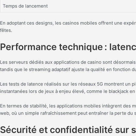
Temps de lancement
En adoptant ces designs, les casinos mobiles offrent une expé
fêtes.
Performance technique : latenc
Les serveurs dédiés aux applications de casino sont désormais
tandis que le streaming adaptatif ajuste la qualité en fonction
Les tests de latence réalisés sur les réseaux 5G montrent un 
instantanées lors de jeux à enjeu élevé, comme le blackjack en
En termes de stabilité, les applications mobiles intègrent des
web, où un simple rafraîchissement peut entraîner la perte du s
Sécurité et confidentialité sur 