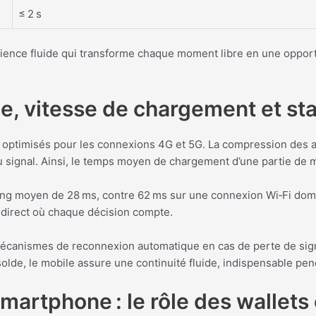
≤ 2 s
rience fluide qui transforme chaque moment libre en une oppor
e, vitesse de chargement et sta
 optimisés pour les connexions 4G et 5G. La compression des as
 du signal. Ainsi, le temps moyen de chargement d’une partie de 
ping moyen de 28 ms, contre 62 ms sur une connexion Wi‑Fi dome
 direct où chaque décision compte.
 mécanismes de reconnexion automatique en cas de perte de signa
olde, le mobile assure une continuité fluide, indispensable pen
smartphone : le rôle des wallets 