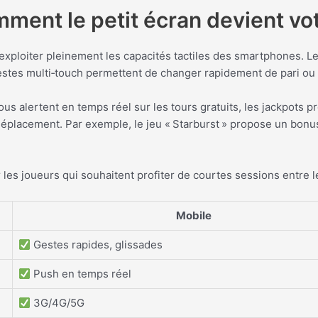
mment le petit écran devient vot
xploiter pleinement les capacités tactiles des smartphones. Le
gestes multi‑touch permettent de changer rapidement de pari ou 
vous alertent en temps réel sur les tours gratuits, les jackpots
placement. Par exemple, le jeu « Starburst » propose un bonus
 les joueurs qui souhaitent profiter de courtes sessions entre l
Mobile
Gestes rapides, glissades
Push en temps réel
3G/4G/5G