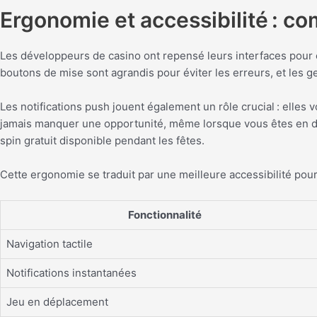
Ergonomie et accessibilité : co
Les développeurs de casino ont repensé leurs interfaces pour e
boutons de mise sont agrandis pour éviter les erreurs, et les 
Les notifications push jouent également un rôle crucial : elles 
jamais manquer une opportunité, même lorsque vous êtes en dé
spin gratuit disponible pendant les fêtes.
Cette ergonomie se traduit par une meilleure accessibilité pour
Fonctionnalité
Navigation tactile
Notifications instantanées
Jeu en déplacement