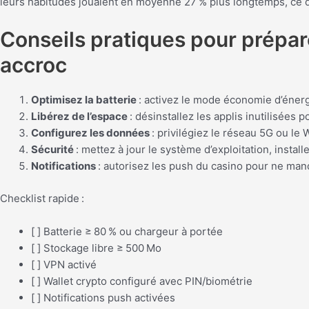
leurs habitudes jouaient en moyenne 27 % plus longtemps, ce qui
Conseils pratiques pour prépar
accroc
Optimisez la batterie
: activez le mode économie d’énergi
Libérez de l’espace
: désinstallez les applis inutilisées
Configurez les données
: privilégiez le réseau 5G ou le 
Sécurité
: mettez à jour le système d’exploitation, install
Notifications
: autorisez les push du casino pour ne ma
Checklist rapide :
[ ] Batterie ≥ 80 % ou chargeur à portée
[ ] Stockage libre ≥ 500 Mo
[ ] VPN activé
[ ] Wallet crypto configuré avec PIN/biométrie
[ ] Notifications push activées