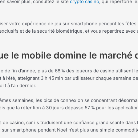
en savoir plus, consultez le site
crypto casino
, qui répertorie 
imiser votre expérience de jeu sur smartphone pendant les fête
clusifs et de la sécurité biométrique, et vous repartirez avec 
que le mobile domine le marché 
e de fin d’année, plus de 68 % des joueurs de casino utilisent
 à l’été, atteignant 3 h 45 min par utilisateur chaque semaine 
rt à l’an dernier.
êmes semaines, les pics de connexion se concentrant désormais 
dis que la rétention à 30 jours dépasse 57 % pour les applicati
 de casino, car ils traduisent une confiance grandissante dans l
uer sur smartphone pendant Noël n’est plus une simple commodité