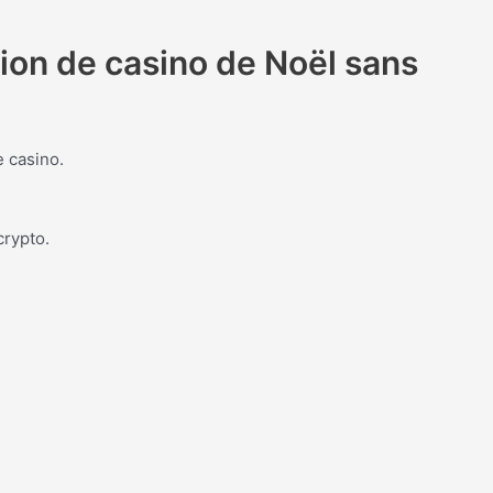
ion de casino de Noël sans
e casino.
crypto.