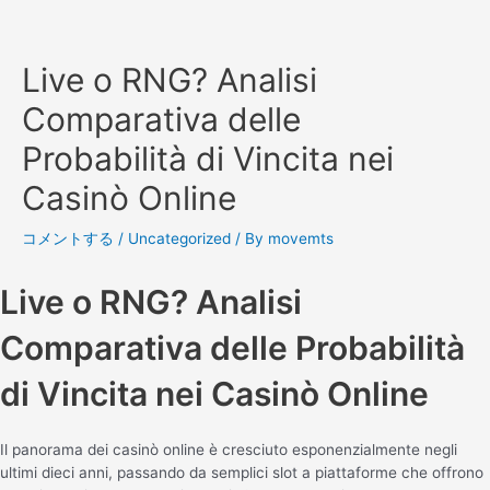
Live o RNG? Analisi
Comparativa delle
Probabilità di Vincita nei
Casinò Online
コメントする
/
Uncategorized
/ By
movemts
Live o RNG? Analisi
Comparativa delle Probabilità
di Vincita nei Casinò Online
Il panorama dei casinò online è cresciuto esponenzialmente negli
ultimi dieci anni, passando da semplici slot a piattaforme che offrono