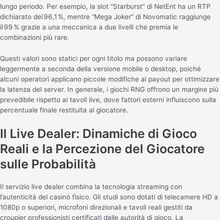
lungo periodo. Per esempio, la slot “Starburst” di NetEnt ha un RTP
dichiarato del 96,1 %, mentre “Mega Joker” di Novomatic raggiunge
il 99 % grazie a una meccanica a due livelli che premia le
combinazioni più rare.
Questi valori sono statici per ogni titolo ma possono variare
leggermente a seconda della versione mobile o desktop, poiché
alcuni operatori applicano piccole modifiche al payout per ottimizzare
la latenza del server. In generale, i giochi RNG offrono un margine più
prevedibile rispetto ai tavoli live, dove fattori esterni influiscono sulla
percentuale finale restituita al giocatore.
Il Live Dealer: Dinamiche di Gioco
Reali e la Percezione del Giocatore
sulle Probabilità
Il servizio live dealer combina la tecnologia streaming con
l’autenticità del casinò fisico. Gli studi sono dotati di telecamere HD a
1080p o superiori, microfoni direzionali e tavoli reali gestiti da
croupier professionisti certificati dalle autorità di gioco. La