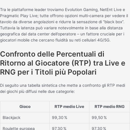
Tra le piattaforme leader troviamo Evolution Gaming, NetEnt Live e
Pragmatic Play Live; tutte offrono opzioni multi‑camera per vedere il
tavolo da diverse angolazioni e ridurre la sensazione di “black box”.
Tuttavia la latenza può variare notevolmente in base alla distanza
geografica dal data center dell’operatore – un fattore cruciale per i
giocatori mobile che cercano fluidità su reti cellulari 4G/5G.
Confronto delle Percentuali di
Ritorno al Giocatore (RTP) tra Live e
RNG per i Titoli più Popolari
Di seguito una tabella sintetica che mette a confronto gli RTP medi
dei giochi più diffusi nelle due categorie:
Gioco
RTP medio Live
RTP medio RNG
Blackjack
99,30 %
99,50 %
Roulette europea
97,30 %
97,30 %