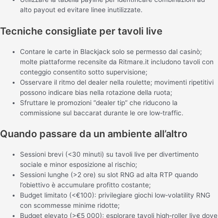
alto payout ed evitare linee inutilizzate.
Tecniche consigliate per tavoli live
Contare le carte in Blackjack solo se permesso dal casinò;
molte piattaforme recensite da Ritmare.it includono tavoli con
conteggio consentito sotto supervisione;
Osservare il ritmo del dealer nella roulette; movimenti ripetitivi
possono indicare bias nella rotazione della ruota;
Sfruttare le promozioni “dealer tip” che riducono la
commissione sul baccarat durante le ore low‑traffic.
Quando passare da un ambiente all’altro
Sessioni brevi (<30 minuti) su tavoli live per divertimento
sociale e minor esposizione al rischio;
Sessioni lunghe (>2 ore) su slot RNG ad alta RTP quando
l’obiettivo è accumulare profitto costante;
Budget limitato (<€100): privilegiare giochi low‑volatility RNG
con scommesse minime ridotte;
Budget elevato (>€5 000): esplorare tavoli high‑roller live dove