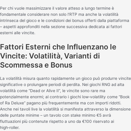
Per chi vuole massimizzare il valore atteso a lungo termine è
fondamentale considerare non solo l’RTP ma anche la volatilità
intrinseca del gioco e le condizioni dei bonus offerti dalla piattaforma
– aspetti approfonditi nella sezione successiva dedicata ai fattori
esterni alle vincite.
Fattori Esterni che Influenzano le
Vincite: Volatilità, Varianti di
Scommessa e Bonus
La volatilità misura quanto rapidamente un gioco può produrre vincite
significative o prolungare periodi di perdita. Nei giochi RNG ad alta
volatilità come “Dead or Alive II”, le vincite sono rare ma
potenzialmente enormi; al contrario i giochi low‑volatility come “Book
of Ra Deluxe” pagano più frequentemente ma con importi ridotti.
Anche nei tavoli live la volatilità si manifesta attraverso la dimensione
delle puntate minime – un tavolo con stake minimo €5 avrà
fluttuazioni più contenute rispetto a uno da €100 riservato ai
high‑roller.