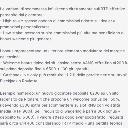
Le varianti di scommessa influiscono direttamente sull’RTP effettivo
percepito dal giocatore:
– High‑roller: spesso godono di commissioni ridotte sul dealer e
promozioni personalizzate;
– Low‑stake: possono subire commissioni più alte ma beneficiano di
bonus welcome più generosi.
I bonus rappresentano un ulteriore elemento modulante del margine
del casinò:
– Welcome bonus tipico dei siti casino senza AAMS offre fino al 200 %
sul primo deposito fino a €500 + 100 giri gratuiti;
– Cashback live‑only può restituire l’1‑2 % delle perdite nette su tavoli
Blackjack o Roulette.
Esempio numerico: un nuovo giocatore deposita €200 su un sito
recensito da Ritmare.it che propone un welcome bonus del 150 %,
ricevendo €300 extra per scommettere su slot RNG con volatilità
media (RTP 96%). Se il requisito di wagering è pari a 30x bonus +
deposito (€15 000), il valore atteso dopo aver soddisfatto i requisiti
sarà circa €14 400 considerando l’RTP medio – una perdita teorica