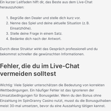
Ein kurzer Leitfaden hilft dir, das Beste aus dem Live‑Chat
herauszuholen:
Begrüße den Dealer und stelle dich kurz vor.
Nenne das Spiel und deine aktuelle Situation (z. B.
Einsatzhöhe).
Stelle deine Frage in einem Satz.
Bedanke dich nach der Antwort.
Durch diese Struktur wirkt das Gespräch professionell und du
bekommst schneller die gewünschten Informationen.
Fehler, die du im Live‑Chat
vermeiden solltest
Wichtig: Viele Spieler unterschätzen die Bedeutung von korrekten
Wettbedingungen. Ein häufiger Fehler ist das Ignorieren der
Umsatzbedingungen für Bonusgelder. Wenn du den Bonus ohne
Einzahlung im SpinGranny Casino nutzt, musst du die Bonusguthaben
meist 30‑mal umsetzen, bevor du eine Auszahlung tätigen kannst.