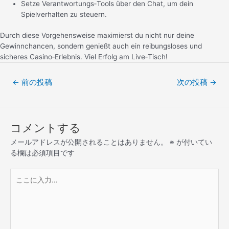
Setze Verantwortungs‑Tools über den Chat, um dein
Spielverhalten zu steuern.
Durch diese Vorgehensweise maximierst du nicht nur deine
Gewinnchancen, sondern genießt auch ein reibungsloses und
sicheres Casino‑Erlebnis. Viel Erfolg am Live‑Tisch!
←
前の投稿
次の投稿
→
コメントする
メールアドレスが公開されることはありません。
※
が付いてい
る欄は必須項目です