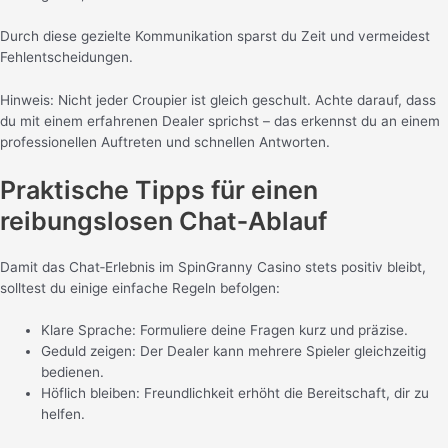
Durch diese gezielte Kommunikation sparst du Zeit und vermeidest
Fehlentscheidungen.
Hinweis: Nicht jeder Croupier ist gleich geschult. Achte darauf, dass
du mit einem erfahrenen Dealer sprichst – das erkennst du an einem
professionellen Auftreten und schnellen Antworten.
Praktische Tipps für einen
reibungslosen Chat‑Ablauf
Damit das Chat‑Erlebnis im SpinGranny Casino stets positiv bleibt,
solltest du einige einfache Regeln befolgen:
Klare Sprache: Formuliere deine Fragen kurz und präzise.
Geduld zeigen: Der Dealer kann mehrere Spieler gleichzeitig
bedienen.
Höflich bleiben: Freundlichkeit erhöht die Bereitschaft, dir zu
helfen.