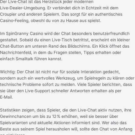
Der Live‑Chat ist das Herzstück jeder modernen
Live‑Dealer‑Umgebung. Er verbindet dich in Echtzeit mit dem
Croupier und anderen Spielern. Das sorgt für ein authentisches
Casino‑Feeling, obwohl du von zu Hause aus spielst.
Im SpinGranny Casino wird der Chat besonders benutzerfreundlich
gestaltet. Sobald du einen Live‑Tisch betrittst, erscheint ein kleiner
Chat‑Button am unteren Rand des Bildschirms. Ein Klick öffnet das
Nachrichtenfeld, in dem du Fragen stellen, Tipps erhalten oder
einfach Smalltalk führen kannst.
Wichtig: Der Chat ist nicht nur für soziale Interaktion gedacht,
sondern auch ein wertvolles Werkzeug, um Spielregeln zu klären oder
technische Probleme sofort zu melden. Viele Spieler berichten, dass
sie über den Live‑Support schneller Antworten erhalten als per
E‑Mail.
Statistiken zeigen, dass Spieler, die den Live‑Chat aktiv nutzen, ihre
Gewinnchancen um bis zu 12 % erhöhen, weil sie besser über
Spielvarianten und aktuelle Aktionen informiert sind. Wer also das
Beste aus seinem Spiel herausholen will, sollte den Chat von Anfang