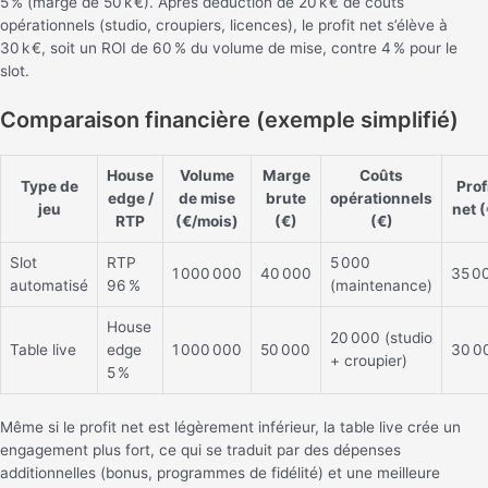
5 % (marge de 50 k €). Après déduction de 20 k € de coûts
opérationnels (studio, croupiers, licences), le profit net s’élève à
30 k €, soit un ROI de 60 % du volume de mise, contre 4 % pour le
slot.
Comparaison financière (exemple simplifié)
House
Volume
Marge
Coûts
Type de
Prof
edge /
de mise
brute
opérationnels
jeu
net (
RTP
(€/mois)
(€)
(€)
Slot
RTP
5 000
1 000 000
40 000
35 0
automatisé
96 %
(maintenance)
House
20 000 (studio
Table live
edge
1 000 000
50 000
30 0
+ croupier)
5 %
Même si le profit net est légèrement inférieur, la table live crée un
engagement plus fort, ce qui se traduit par des dépenses
additionnelles (bonus, programmes de fidélité) et une meilleure