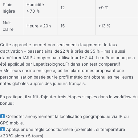
Pluie
Humidité
12
+9 %
légère
> 70 %
Nuit
Heure > 20h
15
+13 %
claire
Cette approche permet non seulement d’augmenter le taux
d’activation – passant ainsi de 22 % à près de 35 % – mais aussi
d’améliorer l’ARPU moyen par utilisateur (+ 7 %). Le même principe a
été appliqué par Lepetitsolognot.Fr dans son test comparatif
« Meilleurs casino en ligne », où les plateformes proposant une
personnalisation basée sur le profil météo ont obtenu les meilleures
notes globales auprès des joueurs français.
En pratique, il suffit d’ajouter trois étapes simples dans le workflow du
bonus :
Collecter anonymement la localisation géographique via IP ou
GPS mobile.
Appliquer une règle conditionnelle (exemple : si température
>30°C alors +5 tours).