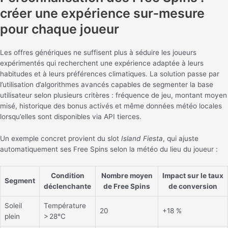
créer une expérience sur‑mesure
pour chaque joueur
Les offres génériques ne suffisent plus à séduire les joueurs
expérimentés qui recherchent une expérience adaptée à leurs
habitudes et à leurs préférences climatiques. La solution passe par
l’utilisation d’algorithmes avancés capables de segmenter la base
utilisateur selon plusieurs critères : fréquence de jeu, montant moyen
misé, historique des bonus activés et même données météo locales
lorsqu’elles sont disponibles via API tierces.
Un exemple concret provient du slot
Island Fiesta
, qui ajuste
automatiquement ses Free Spins selon la météo du lieu du joueur :
Condition
Nombre moyen
Impact sur le taux
Segment
déclenchante
de Free Spins
de conversion
Soleil
Température
20
+18 %
plein
> 28°C