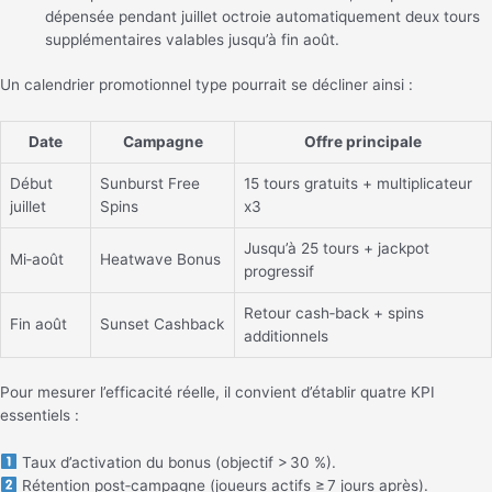
dépensée pendant juillet octroie automatiquement deux tours
supplémentaires valables jusqu’à fin août.
Un calendrier promotionnel type pourrait se décliner ainsi :
Date
Campagne
Offre principale
Début
Sunburst Free
15 tours gratuits + multiplicateur
juillet
Spins
x3
Jusqu’à 25 tours + jackpot
Mi‑août
Heatwave Bonus
progressif
Retour cash‑back + spins
Fin août
Sunset Cashback
additionnels
Pour mesurer l’efficacité réelle, il convient d’établir quatre KPI
essentiels :
Taux d’activation du bonus (objectif > 30 %).
Rétention post‑campagne (joueurs actifs ≥ 7 jours après).