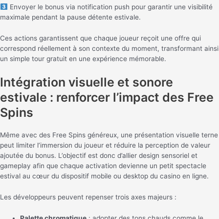
Envoyer le bonus via notification push pour garantir une visibilité
maximale pendant la pause détente estivale.
Ces actions garantissent que chaque joueur reçoit une offre qui
correspond réellement à son contexte du moment, transformant ainsi
un simple tour gratuit en une expérience mémorable.
Intégration visuelle et sonore
estivale : renforcer l’impact des Free
Spins
Même avec des Free Spins généreux, une présentation visuelle terne
peut limiter l’immersion du joueur et réduire la perception de valeur
ajoutée du bonus. L’objectif est donc d’allier design sensoriel et
gameplay afin que chaque activation devienne un petit spectacle
estival au cœur du dispositif mobile ou desktop du casino en ligne.
Les développeurs peuvent repenser trois axes majeurs :
Palette chromatique
: adopter des tons chauds comme le