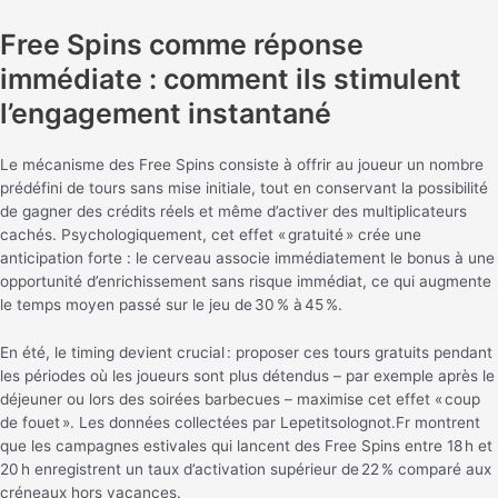
Free Spins comme réponse
immédiate : comment ils stimulent
l’engagement instantané
Le mécanisme des Free Spins consiste à offrir au joueur un nombre
prédéfini de tours sans mise initiale, tout en conservant la possibilité
de gagner des crédits réels et même d’activer des multiplicateurs
cachés. Psychologiquement, cet effet « gratuité » crée une
anticipation forte : le cerveau associe immédiatement le bonus à une
opportunité d’enrichissement sans risque immédiat, ce qui augmente
le temps moyen passé sur le jeu de 30 % à 45 %.
En été, le timing devient crucial : proposer ces tours gratuits pendant
les périodes où les joueurs sont plus détendus – par exemple après le
déjeuner ou lors des soirées barbecues – maximise cet effet « coup
de fouet ». Les données collectées par Lepetitsolognot.Fr montrent
que les campagnes estivales qui lancent des Free Spins entre 18 h et
20 h enregistrent un taux d’activation supérieur de 22 % comparé aux
créneaux hors vacances.