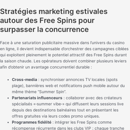
Stratégies marketing estivales
autour des Free Spins pour
surpasser la concurrence
Face à une saturation publicitaire massive dans l’univers du casino
en ligne, il devient indispensable d’orchestrer des campagnes ciblées
qui exploitent pleinement le potentiel attractif des Free Spins durant
la saison chaude. Les opérateurs doivent combiner plusieurs leviers
afin d’obtenir un avantage concurrentiel durable :
Cross‑media
: synchroniser annonces TV locales (spots
plage), bannières web et notifications push mobile autour du
même thème “Summer Spin”.
Partenariats influenceurs
: collaborer avec des créateurs
spécialisés «‑summer vibe‑» qui diffusent leurs sessions live
depuis des destinations balnéaires tout en présentant les
offres gratuites via leurs codes promo uniques.
Programmes fidélité
: intégrer les Free Spins comme
récompense récurrente dans les clubs VIP ; chaque tranche