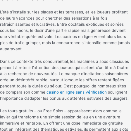
L’été s’installe sur les plages et les terrasses, et les joueurs profitent
de leurs vacances pour chercher des sensations à la fois
rafraîchissantes et lucratives. Entre cocktails exotiques et soirées
sous les néons, le désir d’une partie rapide mais généreuse devient
une véritable quête estivale. Les casinos en ligne voient alors leurs
pics de trafic grimper, mais la concurrence s’intensifie comme jamais
auparavant.
Dans ce contexte très concurrentiel, les machines à sous classiques
peinent à retenir l’attention des joueurs qui surfent d’un titre à l’autre
à la recherche de nouveautés. Le manque d’incitations saisonnières
crée un désintérêt rapide, surtout lorsque les offres restent figées
pendant toute la durée du séjour. C’est pourquoi de nombreux sites
de comparaison comme
casino en ligne sans vérification
soulignent
l’importance d’adapter les bonus aux attentes estivales des usagers.
Les tours gratuits – ou Free Spins – apparaissent alors comme le
levier qui transforme une simple session de jeu en une aventure
immersive et rentable. En offrant une dose immédiate de gratuité
tout en intégrant des thématiques estivales, ils permettent aux slots