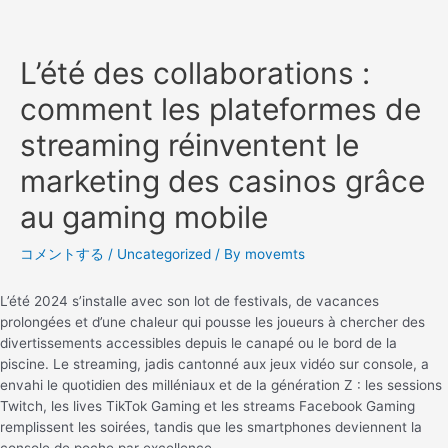
L’été des collaborations :
comment les plateformes de
streaming réinventent le
marketing des casinos grâce
au gaming mobile
コメントする
/
Uncategorized
/ By
movemts
L’été 2024 s’installe avec son lot de festivals, de vacances
prolongées et d’une chaleur qui pousse les joueurs à chercher des
divertissements accessibles depuis le canapé ou le bord de la
piscine. Le streaming, jadis cantonné aux jeux vidéo sur console, a
envahi le quotidien des milléniaux et de la génération Z : les sessions
Twitch, les lives TikTok Gaming et les streams Facebook Gaming
remplissent les soirées, tandis que les smartphones deviennent la