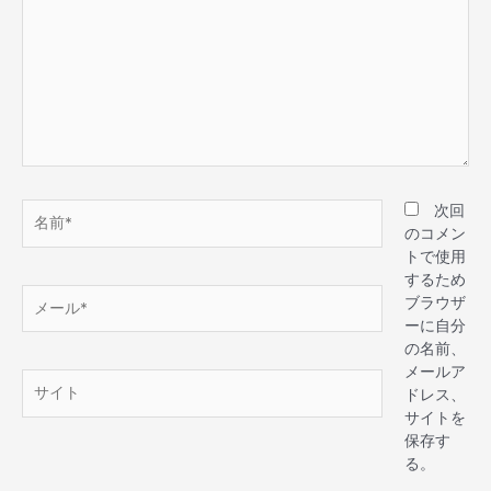
次回
のコメン
トで使用
するため
ブラウザ
ーに自分
の名前、
メールア
ドレス、
サイトを
保存す
る。