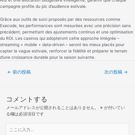
A/B et une allocation budgétaire intelligente, garantit que chaque
campagne profite du pic d’audience estivale.
Grâce aux outils de suivi proposés par des ressources comme
Exacode, les performances sont mesurées avec une précision sans
précédent, permettant des ajustements continus et une optimisation
du ROI. Les casinos qui adopteront cette approche intégrée –
streaming + mobile + data‑driven – seront les mieux placés pour
capter la vague estivale, renforcer la fidélité et préparer le terrain
d’une croissance durable pour la saison suivante.
←
前の投稿
次の投稿
→
コメントする
メールアドレスが公開されることはありません。
※
が付いてい
る欄は必須項目です