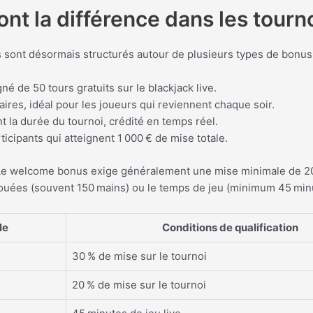
t la différence dans les tourno
 ils sont désormais structurés autour de plusieurs types de bonus
é de 50 tours gratuits sur le blackjack live.
res, idéal pour les joueurs qui reviennent chaque soir.
t la durée du tournoi, crédité en temps réel.
icipants qui atteignent 1 000 € de mise totale.
 Le welcome bonus exige généralement une mise minimale de 20 
ouées (souvent 150 mains) ou le temps de jeu (minimum 45 minut
le
Conditions de qualification
30 % de mise sur le tournoi
20 % de mise sur le tournoi