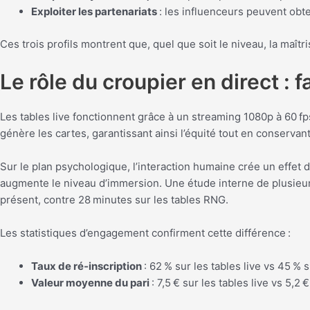
Exploiter les partenariats
: les influenceurs peuvent obt
Ces trois profils montrent que, quel que soit le niveau, la maîtri
Le rôle du croupier en direct :
Les tables live fonctionnent grâce à un streaming 1080p à 60 fp
génère les cartes, garantissant ainsi l’équité tout en conservant l
Sur le plan psychologique, l’interaction humaine crée un effet d
augmente le niveau d’immersion. Une étude interne de plusieur
présent, contre 28 minutes sur les tables RNG.
Les statistiques d’engagement confirment cette différence :
Taux de ré‑inscription
: 62 % sur les tables live vs 45 % 
Valeur moyenne du pari
: 7,5 € sur les tables live vs 5,2 