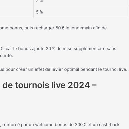
7 %
5 %
ome bonus, puis recharger 50 € le lendemain afin de
00 €, car le bonus ajoute 20 % de mise supplémentaire sans
curité.
s pour créer un effet de levier optimal pendant le tournoi live.
 de tournois live 2024 –
€, renforcé par un welcome bonus de 200 € et un cash‑back