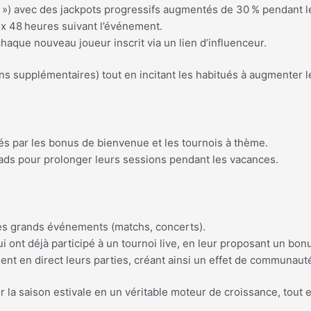
e ») avec des jackpots progressifs augmentés de 30 % pendant 
ux 48 heures suivant l’événement.
chaque nouveau joueur inscrit via un lien d’influenceur.
ons supplémentaires) tout en incitant les habitués à augmenter
rés par les bonus de bienvenue et les tournois à thème.
oads pour prolonger leurs sessions pendant les vacances.
les grands événements (matchs, concerts).
i ont déjà participé à un tournoi live, en leur proposant un bonu
sent en direct leurs parties, créant ainsi un effet de communaut
 la saison estivale en un véritable moteur de croissance, tout e