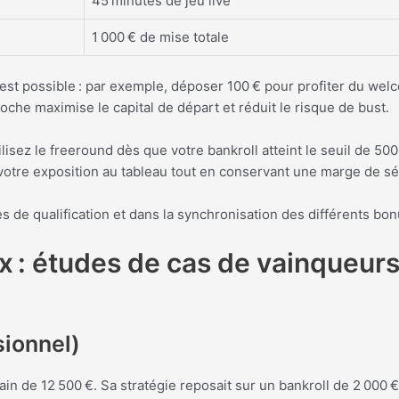
45 minutes de jeu live
1 000 € de mise totale
t possible : par exemple, déposer 100 € pour profiter du welc
che maximise le capital de départ et réduit le risque de bust.
ilisez le freeround dès que votre bankroll atteint le seuil de 5
otre exposition au tableau tout en conservant une marge de sé
 de qualification et dans la synchronisation des différents bonu
x : études de cas de vainqueurs
sionnel)
n de 12 500 €. Sa stratégie reposait sur un bankroll de 2 000 