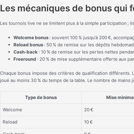
Les mécaniques de bonus qui fon
Les tournois live ne se limitent plus à la simple participation ;
Welcome bonus
: souvent 100 % jusqu’à 200 €, accompagn
Reload bonus
: 50 % de remise sur les dépôts hebdomadai
Cash‑back
: 10 % de remise sur les pertes nettes pendan
Freeround
: 20 % de mise supplémentaire offerte aux part
Chaque bonus impose des critères de qualification différents.
joué au moins 30 % du temps de la table. Le nombre de mains j
Type de bonus
Mise minima
Welcome
20 €
Reload
10 €