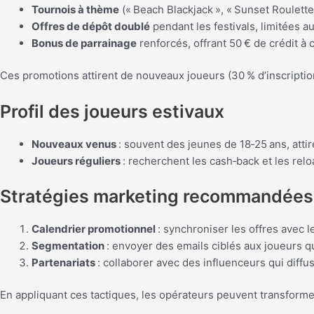
Tournois à thème
(« Beach Blackjack », « Sunset Roulett
Offres de dépôt doublé
pendant les festivals, limitées a
Bonus de parrainage
renforcés, offrant 50 € de crédit à 
Ces promotions attirent de nouveaux joueurs (30 % d’inscripti
Profil des joueurs estivaux
Nouveaux venus
: souvent des jeunes de 18‑25 ans, atti
Joueurs réguliers
: recherchent les cash‑back et les rel
Stratégies marketing recommandées
Calendrier promotionnel
: synchroniser les offres avec 
Segmentation
: envoyer des emails ciblés aux joueurs qu
Partenariats
: collaborer avec des influenceurs qui diffu
En appliquant ces tactiques, les opérateurs peuvent transformer