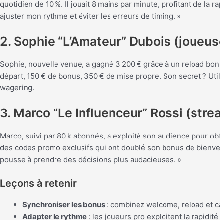
quotidien de 10 %. Il jouait 8 mains par minute, profitant de la 
ajuster mon rythme et éviter les erreurs de timing. »
2. Sophie “L’Amateur” Dubois (joueus
Sophie, nouvelle venue, a gagné 3 200 € grâce à un reload bonus 
départ, 150 € de bonus, 350 € de mise propre. Son secret ? Util
wagering.
3. Marco “Le Influenceur” Rossi (stre
Marco, suivi par 80 k abonnés, a exploité son audience pour obten
des codes promo exclusifs qui ont doublé son bonus de bienvenue
pousse à prendre des décisions plus audacieuses. »
Leçons à retenir
Synchroniser les bonus
: combinez welcome, reload et ca
Adapter le rythme
: les joueurs pro exploitent la rapidité