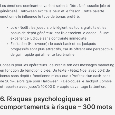
Les émotions dominantes varient selon la fête : Noël suscite joie et
générosité, Halloween excite la peur et le frisson. Cette palette
émotionnelle influence le type de bonus préféré.
Joie (Noël) : les joueurs privilégient les tours gratuits et les
bonus de dépôt généreux, car ils associent le cadeau à une
expérience ludique sans contrainte immédiate.
Excitation (Halloween) : le cash‑back et les jackpots
progressifs sont plus attractifs, car ils offrent une perspective
de gain rapide qui alimente l’adrénaline.
Conseils pour les opérateurs : calibrer le ton des messages marketing
en fonction de l’émotion ciblée. Un texte « Fêtez Noël avec 50 € de
bonus sans dépôt » fonctionne mieux que « Profitez d’un cash‑back
de 20 %», alors que pour Halloween, « Débloquez le Jackpot Zombie
et repartez avec jusqu’à 10 000 € ! » capte davantage l’attention.
6. Risques psychologiques et
comportements à risque – 300 mots