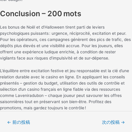
Conclusion – 200 mots
Les bonus de Noël et d’Halloween tirent parti de leviers
psychologiques puissants : urgence, réciprocité, excitation et peur.
Pour les opérateurs, ces campagnes génèrent des pics de trafic, des
dépôts plus élevés et une visibilité accrue. Pour les joueurs, elles
offrent une expérience ludique enrichie, à condition de rester
vigilants face aux risques d’impulsivité et de sur‑dépense.
L’équilibre entre excitation festive et jeu responsable est la clé d’une
relation durable avec le casino en ligne. En appliquant les conseils
présentés – gestion du budget, utilisation des outils de contrôle et
sélection d’un casino français en ligne fiable via des ressources
comme Laveniradubon – chaque joueur peut savourer les offres
saisonnières tout en préservant son bien‑être. Profitez des
promotions, mais gardez toujours le contrôle !
←
前の投稿
次の投稿
→