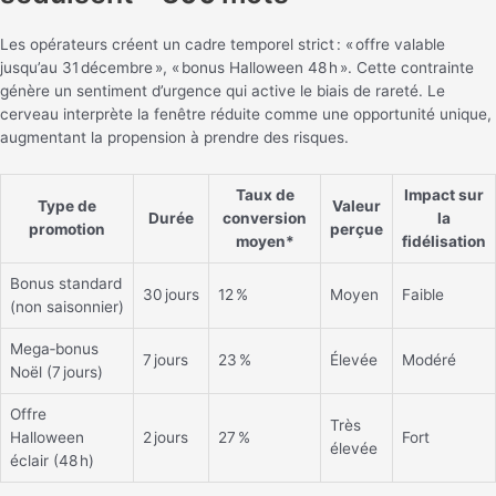
Les opérateurs créent un cadre temporel strict : « offre valable
jusqu’au 31 décembre », « bonus Halloween 48 h ». Cette contrainte
génère un sentiment d’urgence qui active le biais de rareté. Le
cerveau interprète la fenêtre réduite comme une opportunité unique,
augmentant la propension à prendre des risques.
Taux de
Impact sur
Type de
Valeur
Durée
conversion
la
promotion
perçue
moyen*
fidélisation
Bonus standard
30 jours
12 %
Moyen
Faible
(non saisonnier)
Mega‑bonus
7 jours
23 %
Élevée
Modéré
Noël (7 jours)
Offre
Très
Halloween
2 jours
27 %
Fort
élevée
éclair (48 h)