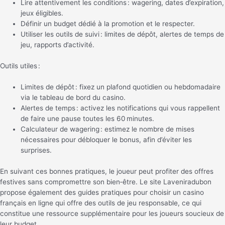
Lire attentivement les conditions : wagering, dates d’expiration,
jeux éligibles.
Définir un budget dédié à la promotion et le respecter.
Utiliser les outils de suivi : limites de dépôt, alertes de temps de
jeu, rapports d’activité.
Outils utiles :
Limites de dépôt : fixez un plafond quotidien ou hebdomadaire
via le tableau de bord du casino.
Alertes de temps : activez les notifications qui vous rappellent
de faire une pause toutes les 60 minutes.
Calculateur de wagering : estimez le nombre de mises
nécessaires pour débloquer le bonus, afin d’éviter les
surprises.
En suivant ces bonnes pratiques, le joueur peut profiter des offres
festives sans compromettre son bien‑être. Le site Laveniradubon
propose également des guides pratiques pour choisir un casino
français en ligne qui offre des outils de jeu responsable, ce qui
constitue une ressource supplémentaire pour les joueurs soucieux de
leur budget.