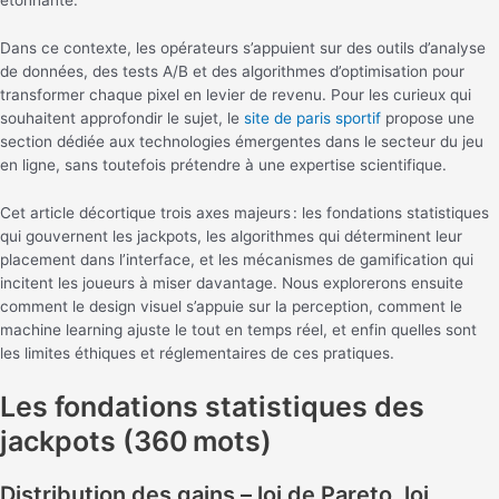
étonnante.
Dans ce contexte, les opérateurs s’appuient sur des outils d’analyse
de données, des tests A/B et des algorithmes d’optimisation pour
transformer chaque pixel en levier de revenu. Pour les curieux qui
souhaitent approfondir le sujet, le
site de paris sportif
propose une
section dédiée aux technologies émergentes dans le secteur du jeu
en ligne, sans toutefois prétendre à une expertise scientifique.
Cet article décortique trois axes majeurs : les fondations statistiques
qui gouvernent les jackpots, les algorithmes qui déterminent leur
placement dans l’interface, et les mécanismes de gamification qui
incitent les joueurs à miser davantage. Nous explorerons ensuite
comment le design visuel s’appuie sur la perception, comment le
machine learning ajuste le tout en temps réel, et enfin quelles sont
les limites éthiques et réglementaires de ces pratiques.
Les fondations statistiques des
jackpots (360 mots)
Distribution des gains – loi de Pareto, loi