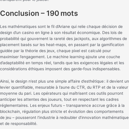
Conclusion – 190 mots
Les mathématiques sont le fil d’Ariane qui relie chaque décision de
design d’un casino en ligne à son résultat économique. Des lois de
probabilité qui gouvernent la rareté des jackpots, aux algorithmes de
placement basés sur les heat‑maps, en passant par la gamification
guidée par la théorie des jeux, chaque pixel est calculé pour
maximiser l’engagement. Le machine learning ajoute une couche
d’adaptabilité en temps réel, tandis que les exigences légales et les
considérations éthiques imposent des garde‑fous indispensables.
Ainsi, le design n’est plus une simple affaire d’esthétique : il devient un
levier quantifiable, mesurable à l’aune du CTR, du RTP et de la valeur
moyenne du pari. Les opérateurs qui maîtrisent ces outils pourront
anticiper les attentes des joueurs, tout en respectant les cadres
réglementaires. Les enjeux futurs – transparence accrue grâce à la
blockchain, régulation plus stricte et évolution des comportements
de jeu – pousseront l’industrie à redoubler d’innovation mathématique
et de responsabilité.