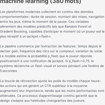
machine learning (380 mots)
Les plateformes modernes collectent en continu des données
comportementales : durée de session, montant des mises, navigation
entre les jeux, même le moment de la pause. Ces variables
alimentent des modèles prédictifs tels que Random Forest et
Gradient Boosting, capables d’anticiper le moment où un joueur est le
plus réceptif à un jackpot « flash ».
Le pipeline commence par l’extraction de features : temps depuis le
dernier gain, fréquence des clics sur le compteur, variation du solde.
Le modèle estime la probabilité p_flash que le joueur réponde
positivement à une notification de jackpot. Si p_flash > 0,75, le
système déclenche un flash visuel et sonore pendant une fenêtre de
5 secondes.
La boucle de rétroaction ajuste les poids du modèle chaque heure :
les actions qui ont généré un CTR supérieur à la moyenne
augmentent leur importance, tandis que les moins performantes sont
atténuées. Ce processus d’apprentissage continu garantit que le
design s’adapte aux habitudes changeantes des joueurs.