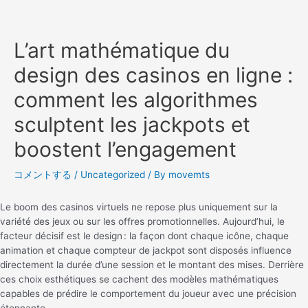
L’art mathématique du
design des casinos en ligne :
comment les algorithmes
sculptent les jackpots et
boostent l’engagement
コメントする
/
Uncategorized
/ By
movemts
Le boom des casinos virtuels ne repose plus uniquement sur la
variété des jeux ou sur les offres promotionnelles. Aujourd’hui, le
facteur décisif est le design : la façon dont chaque icône, chaque
animation et chaque compteur de jackpot sont disposés influence
directement la durée d’une session et le montant des mises. Derrière
ces choix esthétiques se cachent des modèles mathématiques
capables de prédire le comportement du joueur avec une précision