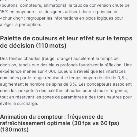
(boutons, compteurs, animations), le taux de conversion chute de
15 % en moyenne. Les designers utilisent donc le principe de
« chunking » : regrouper les informations en blocs logiques pour
alléger la perception.
Palette de couleurs et leur effet sur le temps
de décision (110 mots)
Des teintes chaudes (rouge, orange) accélèrent le temps de
décision, tandis que des bleus profonds favorisent la réflexion. Une
expérience menée sur 4 000 joueurs a révélé que les interfaces
dominées par le rouge réduisent le temps moyen de clic de 0,8 s,
augmentant le nombre de spins de 6 %. Les concepteurs associent
donc les jackpots à des palettes chaudes pour stimuler l’urgence,
tout en réservant les zones de paramètres à des tons neutres pour
éviter la surcharge.
Animation du compteur : fréquence de
rafraîchissement optimale (30 fps vs 60 fps)
(130 mots)