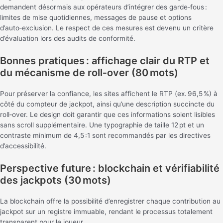
demandent désormais aux opérateurs d’intégrer des garde‑fous :
limites de mise quotidiennes, messages de pause et options
d’auto‑exclusion. Le respect de ces mesures est devenu un critère
d’évaluation lors des audits de conformité.
Bonnes pratiques : affichage clair du RTP et
du mécanisme de roll‑over (80 mots)
Pour préserver la confiance, les sites affichent le RTP (ex. 96,5 %) à
côté du compteur de jackpot, ainsi qu’une description succincte du
roll‑over. Le design doit garantir que ces informations soient lisibles
sans scroll supplémentaire. Une typographie de taille 12 pt et un
contraste minimum de 4,5 :1 sont recommandés par les directives
d’accessibilité.
Perspective future : blockchain et vérifiabilité
des jackpots (30 mots)
La blockchain offre la possibilité d’enregistrer chaque contribution au
jackpot sur un registre immuable, rendant le processus totalement
transparent pour le joueur.