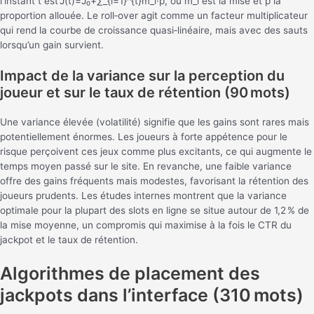
l’instant t est J(t)=J₀+∑_{i=1}^{t}m_i·p, où m_i est la mise et p la
proportion allouée. Le roll‑over agit comme un facteur multiplicateur
qui rend la courbe de croissance quasi‑linéaire, mais avec des sauts
lorsqu’un gain survient.
Impact de la variance sur la perception du
joueur et sur le taux de rétention (90 mots)
Une variance élevée (volatilité) signifie que les gains sont rares mais
potentiellement énormes. Les joueurs à forte appétence pour le
risque perçoivent ces jeux comme plus excitants, ce qui augmente le
temps moyen passé sur le site. En revanche, une faible variance
offre des gains fréquents mais modestes, favorisant la rétention des
joueurs prudents. Les études internes montrent que la variance
optimale pour la plupart des slots en ligne se situe autour de 1,2 % de
la mise moyenne, un compromis qui maximise à la fois le CTR du
jackpot et le taux de rétention.
Algorithmes de placement des
jackpots dans l’interface (310 mots)