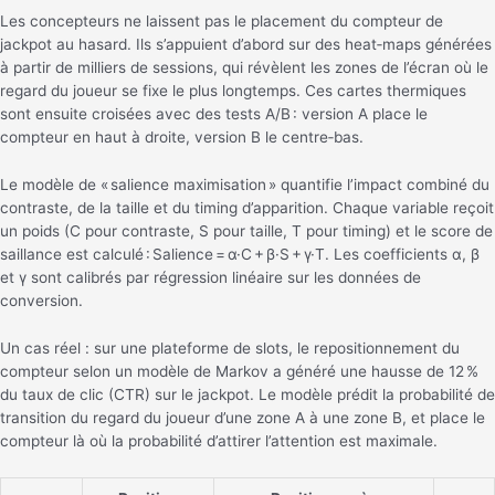
Les concepteurs ne laissent pas le placement du compteur de
jackpot au hasard. Ils s’appuient d’abord sur des heat‑maps générées
à partir de milliers de sessions, qui révèlent les zones de l’écran où le
regard du joueur se fixe le plus longtemps. Ces cartes thermiques
sont ensuite croisées avec des tests A/B : version A place le
compteur en haut à droite, version B le centre‑bas.
Le modèle de « salience maximisation » quantifie l’impact combiné du
contraste, de la taille et du timing d’apparition. Chaque variable reçoit
un poids (C pour contraste, S pour taille, T pour timing) et le score de
saillance est calculé : Salience = α·C + β·S + γ·T. Les coefficients α, β
et γ sont calibrés par régression linéaire sur les données de
conversion.
Un cas réel : sur une plateforme de slots, le repositionnement du
compteur selon un modèle de Markov a généré une hausse de 12 %
du taux de clic (CTR) sur le jackpot. Le modèle prédit la probabilité de
transition du regard du joueur d’une zone A à une zone B, et place le
compteur là où la probabilité d’attirer l’attention est maximale.