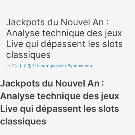
Jackpots du Nouvel An :
Analyse technique des jeux
Live qui dépassent les slots
classiques
コメントする
/
Uncategorized
/ By
movemts
Jackpots du Nouvel An :
Analyse technique des jeux
Live qui dépassent les slots
classiques