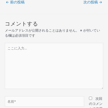
←
前の投稿
次の投稿
→
コメントする
メールアドレスが公開されることはありません。
※
が付いてい
る欄は必須項目です
次回
のコメン