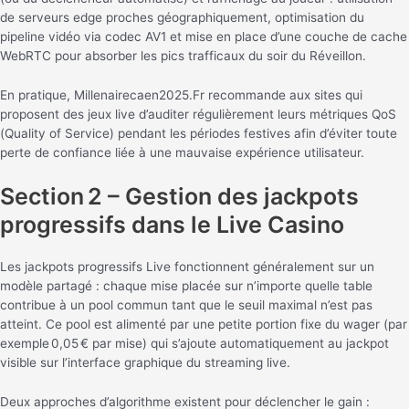
de serveurs edge proches géographiquement, optimisation du
pipeline vidéo via codec AV1 et mise en place d’une couche de cache
WebRTC pour absorber les pics trafficaux du soir du Réveillon.
En pratique, Millenairecaen2025.Fr recommande aux sites qui
proposent des jeux live d’auditer régulièrement leurs métriques QoS
(Quality of Service) pendant les périodes festives afin d’éviter toute
perte de confiance liée à une mauvaise expérience utilisateur.
Section 2 – Gestion des jackpots
progressifs dans le Live Casino
Les jackpots progressifs Live fonctionnent généralement sur un
modèle partagé : chaque mise placée sur n’importe quelle table
contribue à un pool commun tant que le seuil maximal n’est pas
atteint. Ce pool est alimenté par une petite portion fixe du wager (par
exemple 0,05 € par mise) qui s’ajoute automatiquement au jackpot
visible sur l’interface graphique du streaming live.
Deux approches d’algorithme existent pour déclencher le gain :