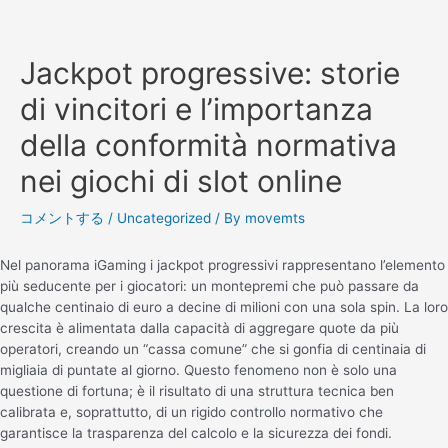
Jackpot progressive: storie
di vincitori e l’importanza
della conformità normativa
nei giochi di slot online
コメントする
/
Uncategorized
/ By
movemts
Nel panorama iGaming i jackpot progressivi rappresentano l’elemento
più seducente per i giocatori: un montepremi che può passare da
qualche centinaio di euro a decine di milioni con una sola spin. La loro
crescita è alimentata dalla capacità di aggregare quote da più
operatori, creando un “cassa comune” che si gonfia di centinaia di
migliaia di puntate al giorno. Questo fenomeno non è solo una
questione di fortuna; è il risultato di una struttura tecnica ben
calibrata e, soprattutto, di un rigido controllo normativo che
garantisce la trasparenza del calcolo e la sicurezza dei fondi.