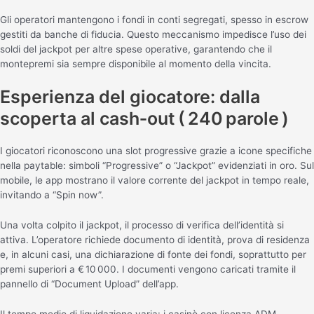
Gli operatori mantengono i fondi in conti segregati, spesso in escrow
gestiti da banche di fiducia. Questo meccanismo impedisce l’uso dei
soldi del jackpot per altre spese operative, garantendo che il
montepremi sia sempre disponibile al momento della vincita.
Esperienza del giocatore: dalla
scoperta al cash‑out ( 240 parole )
I giocatori riconoscono una slot progressive grazie a icone specifiche
nella paytable: simboli “Progressive” o “Jackpot” evidenziati in oro. Sul
mobile, le app mostrano il valore corrente del jackpot in tempo reale,
invitando a “Spin now”.
Una volta colpito il jackpot, il processo di verifica dell’identità si
attiva. L’operatore richiede documento di identità, prova di residenza
e, in alcuni casi, una dichiarazione di fonte dei fondi, soprattutto per
premi superiori a € 10 000. I documenti vengono caricati tramite il
pannello di “Document Upload” dell’app.