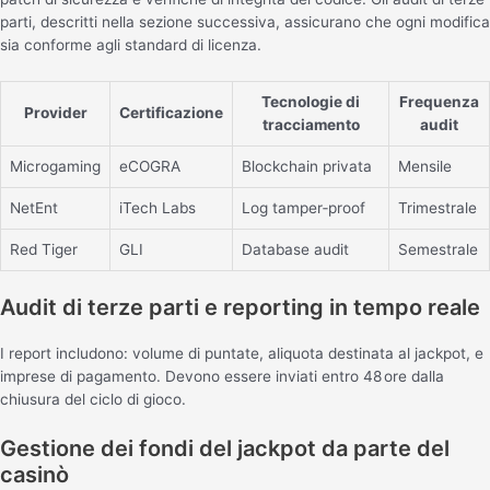
parti, descritti nella sezione successiva, assicurano che ogni modifica
sia conforme agli standard di licenza.
Tecnologie di
Frequenza
Provider
Certificazione
tracciamento
audit
Microgaming
eCOGRA
Blockchain privata
Mensile
NetEnt
iTech Labs
Log tamper‑proof
Trimestrale
Red Tiger
GLI
Database audit
Semestrale
Audit di terze parti e reporting in tempo reale
I report includono: volume di puntate, aliquota destinata al jackpot, e
imprese di pagamento. Devono essere inviati entro 48 ore dalla
chiusura del ciclo di gioco.
Gestione dei fondi del jackpot da parte del
casinò