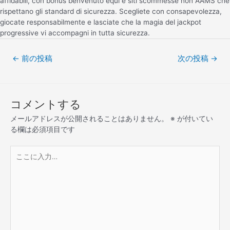
affidabili, con bonus benvenuto equi e siti scommesse non AAMS che
rispettano gli standard di sicurezza. Scegliete con consapevolezza,
giocate responsabilmente e lasciate che la magia del jackpot
progressive vi accompagni in tutta sicurezza.
←
前の投稿
次の投稿
→
コメントする
メールアドレスが公開されることはありません。
※
が付いてい
る欄は必須項目です