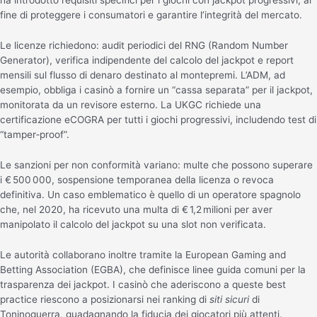
ha introdotto requisiti specifici per i giochi con jackpot progressivi, al
fine di proteggere i consumatori e garantire l’integrità del mercato.
Le licenze richiedono: audit periodici del RNG (Random Number
Generator), verifica indipendente del calcolo del jackpot e report
mensili sul flusso di denaro destinato al montepremi. L’ADM, ad
esempio, obbliga i casinò a fornire un “cassa separata” per il jackpot,
monitorata da un revisore esterno. La UKGC richiede una
certificazione eCOGRA per tutti i giochi progressivi, includendo test di
“tamper‑proof”.
Le sanzioni per non conformità variano: multe che possono superare
i € 500 000, sospensione temporanea della licenza o revoca
definitiva. Un caso emblematico è quello di un operatore spagnolo
che, nel 2020, ha ricevuto una multa di € 1,2 milioni per aver
manipolato il calcolo del jackpot su una slot non verificata.
Le autorità collaborano inoltre tramite la European Gaming and
Betting Association (EGBA), che definisce linee guida comuni per la
trasparenza dei jackpot. I casinò che aderiscono a queste best
practice riescono a posizionarsi nei ranking di
siti sicuri
di
Toninoguerra, guadagnando la fiducia dei giocatori più attenti.