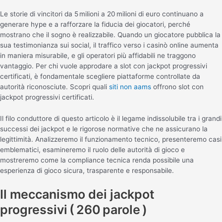
Le storie di vincitori da 5 milioni a 20 milioni di euro continuano a
generare hype e a rafforzare la fiducia dei giocatori, perché
mostrano che il sogno è realizzabile. Quando un giocatore pubblica la
sua testimonianza sui social, il traffico verso i casinò online aumenta
in maniera misurabile, e gli operatori più affidabili ne traggono
vantaggio. Per chi vuole approdare a slot con jackpot progressivi
certificati, è fondamentale scegliere piattaforme controllate da
autorità riconosciute. Scopri quali
siti non aams
offrono slot con
jackpot progressivi certificati.
Il filo conduttore di questo articolo è il legame indissolubile tra i grandi
successi dei jackpot e le rigorose normative che ne assicurano la
legittimità. Analizzeremo il funzionamento tecnico, presenteremo casi
emblematici, esamineremo il ruolo delle autorità di gioco e
mostreremo come la compliance tecnica renda possibile una
esperienza di gioco sicura, trasparente e responsabile.
Il meccanismo dei jackpot
progressivi ( 260 parole )