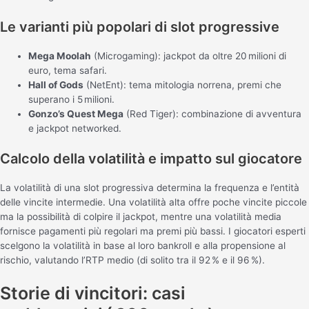
Le varianti più popolari di slot progressive
Mega Moolah
(Microgaming): jackpot da oltre 20 milioni di
euro, tema safari.
Hall of Gods
(NetEnt): tema mitologia norrena, premi che
superano i 5 milioni.
Gonzo’s Quest Mega
(Red Tiger): combinazione di avventura
e jackpot networked.
Calcolo della volatilità e impatto sul giocatore
La volatilità di una slot progressiva determina la frequenza e l’entità
delle vincite intermedie. Una volatilità alta offre poche vincite piccole
ma la possibilità di colpire il jackpot, mentre una volatilità media
fornisce pagamenti più regolari ma premi più bassi. I giocatori esperti
scelgono la volatilità in base al loro bankroll e alla propensione al
rischio, valutando l’RTP medio (di solito tra il 92 % e il 96 %).
Storie di vincitori: casi