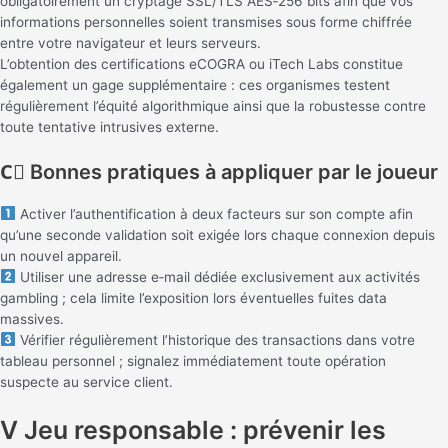
obligatoirement un cryptage SSL/TLS AES‑256 bits afin que vos
informations personnelles soient transmises sous forme chiffrée
entre votre navigateur et leurs serveurs.
L’obtention des certifications eCOGRA ou iTech Labs constitue
également un gage supplémentaire : ces organismes testent
régulièrement l’équité algorithmique ainsi que la robustesse contre
toute tentative intrusives externe.
C️⃣ Bonnes pratiques à appliquer par le joueur
Activer l’authentification à deux facteurs sur son compte afin
qu’une seconde validation soit exigée lors chaque connexion depuis
un nouvel appareil.
Utiliser une adresse e‑mail dédiée exclusivement aux activités
gambling ; cela limite l’exposition lors éventuelles fuites data
massives.
Vérifier régulièrement l’historique des transactions dans votre
tableau personnel ; signalez immédiatement toute opération
suspecte au service client.
V Jeu responsable : prévenir les