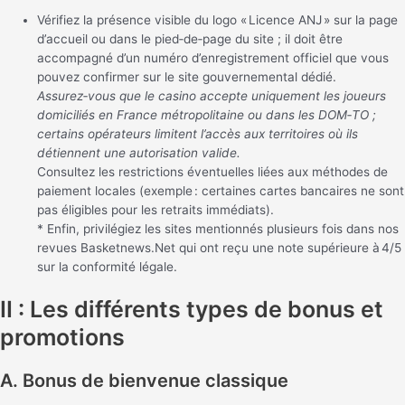
Vérifiez la présence visible du logo « Licence ANJ » sur la page
d’accueil ou dans le pied‑de‑page du site ; il doit être
accompagné d’un numéro d’enregistrement officiel que vous
pouvez confirmer sur le site gouvernemental dédié.
Assurez‑vous que le casino accepte uniquement les joueurs
domiciliés en France métropolitaine ou dans les DOM‑TO ;
certains opérateurs limitent l’accès aux territoires où ils
détiennent une autorisation valide.
Consultez les restrictions éventuelles liées aux méthodes de
paiement locales (exemple : certaines cartes bancaires ne sont
pas éligibles pour les retraits immédiats).
* Enfin, privilégiez les sites mentionnés plusieurs fois dans nos
revues Basketnews.Net qui ont reçu une note supérieure à 4/5
sur la conformité légale.
II : Les différents types de bonus et
promotions
A. Bonus de bienvenue classique