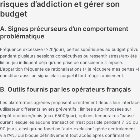
risques d’addiction et gérer son
budget
A. Signes précurseurs d’un comportement
problématique
Fréquence excessive (>2h/jour), pertes supérieures au budget prévu
pendant plusieurs sessions consécutives ou ressentir stress/anxiété
lié au jeu indiquent déjà qu’une prise de conscience s’impose.
L’apparition fréquente de rationalisations (« je récupère mes pertes »)
constitue aussi un signal clair auquel il faut réagir rapidement.
B. Outils fournis par les opérateurs français
Les plateformes agréées proposent directement depuis leur interface
utilisateur différents leviers préventifs : limites auto‑imposées sur
dépôt quotidien/mois (max €500/jour), options temporaires “pause”
durant lesquelles aucune transaction n’est possible pendant 7, 30 ou
90 jours, ainsi qu’une fonction “auto‑exclusion” gérée centralement
via l’ANJ qui bloque définitivement tout accès après confirmation