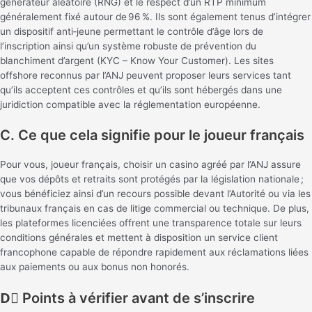
générateur aléatoire (RNG) et le respect d’un RTP minimum
généralement fixé autour de 96 %. Ils sont également tenus d’intégrer
un dispositif anti‑jeune permettant le contrôle d’âge lors de
l’inscription ainsi qu’un système robuste de prévention du
blanchiment d’argent (KYC – Know Your Customer). Les sites
offshore reconnus par l’ANJ peuvent proposer leurs services tant
qu’ils acceptent ces contrôles et qu’ils sont hébergés dans une
juridiction compatible avec la réglementation européenne.
C. Ce que cela signifie pour le joueur français
Pour vous, joueur français, choisir un casino agréé par l’ANJ assure
que vos dépôts et retraits sont protégés par la législation nationale ;
vous bénéficiez ainsi d’un recours possible devant l’Autorité ou via les
tribunaux français en cas de litige commercial ou technique. De plus,
les plateformes licenciées offrent une transparence totale sur leurs
conditions générales et mettent à disposition un service client
francophone capable de répondre rapidement aux réclamations liées
aux paiements ou aux bonus non honorés.
D️⃣ Points à vérifier avant de s’inscrire