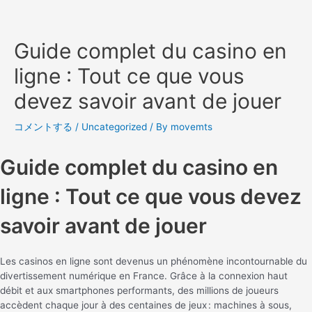
Guide complet du casino en
ligne : Tout ce que vous
devez savoir avant de jouer
コメントする
/
Uncategorized
/ By
movemts
Guide complet du casino en
ligne : Tout ce que vous devez
savoir avant de jouer
Les casinos en ligne sont devenus un phénomène incontournable du
divertissement numérique en France. Grâce à la connexion haut
débit et aux smartphones performants, des millions de joueurs
accèdent chaque jour à des centaines de jeux : machines à sous,