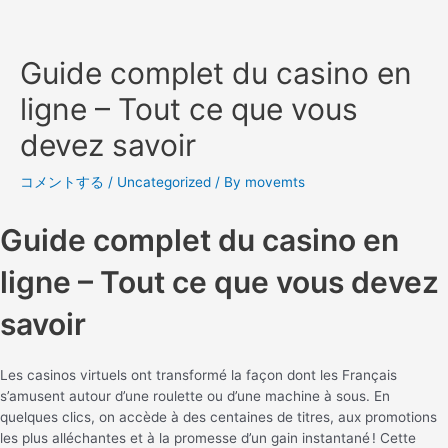
Guide complet du casino en
ligne – Tout ce que vous
devez savoir
コメントする
/
Uncategorized
/ By
movemts
Guide complet du casino en
ligne – Tout ce que vous devez
savoir
Les casinos virtuels ont transformé la façon dont les Français
s’amusent autour d’une roulette ou d’une machine à sous. En
quelques clics, on accède à des centaines de titres, aux promotions
les plus alléchantes et à la promesse d’un gain instantané ! Cette