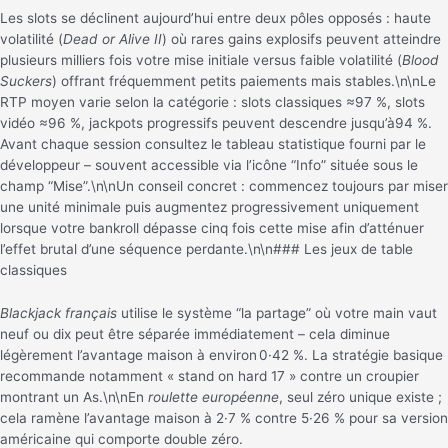
Les slots se déclinent aujourd’hui entre deux pôles opposés : haute
volatilité (
Dead or Alive II
) où rares gains explosifs peuvent atteindre
plusieurs milliers fois votre mise initiale versus faible volatilité (
Blood
Suckers
) offrant fréquemment petits paiements mais stables.\n\nLe
RTP moyen varie selon la catégorie : slots classiques ≈97 %, slots
vidéo ≈96 %, jackpots progressifs peuvent descendre jusqu’à94 %.
Avant chaque session consultez le tableau statistique fourni par le
développeur – souvent accessible via l’icône “Info” située sous le
champ “Mise”.\n\nUn conseil concret : commencez toujours par miser
une unité minimale puis augmentez progressivement uniquement
lorsque votre bankroll dépasse cinq fois cette mise afin d’atténuer
l’effet brutal d’une séquence perdante.\n\n### Les jeux de table
classiques
Blackjack français
utilise le système “la partage” où votre main vaut
neuf ou dix peut être séparée immédiatement – cela diminue
légèrement l’avantage maison à environ 0·42 %. La stratégie basique
recommande notamment « stand on hard 17 » contre un croupier
montrant un As.\n\nEn
roulette européenne
, seul zéro unique existe ;
cela ramène l’avantage maison à 2·7 % contre 5·26 % pour sa version
américaine qui comporte double zéro.