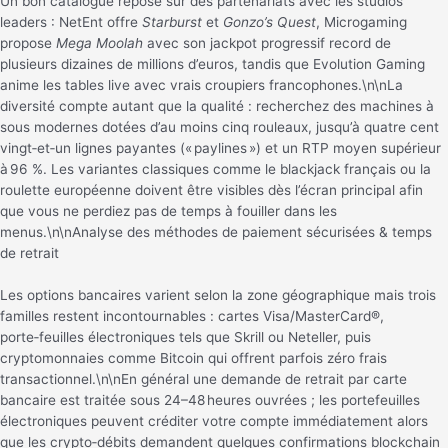
Un bon catalogue repose sur des partenariats avec les studios
leaders : NetEnt offre
Starburst
et
Gonzo’s Quest
, Microgaming
propose
Mega Moolah
avec son jackpot progressif record de
plusieurs dizaines de millions d’euros, tandis que Evolution Gaming
anime les tables live avec vrais croupiers francophones.\n\nLa
diversité compte autant que la qualité : recherchez des machines à
sous modernes dotées d’au moins cinq rouleaux, jusqu’à quatre cent
vingt‑et‑un lignes payantes (« paylines ») et un RTP moyen supérieur
à 96 %. Les variantes classiques comme le blackjack français ou la
roulette européenne doivent être visibles dès l’écran principal afin
que vous ne perdiez pas de temps à fouiller dans les
menus.\n\nAnalyse des méthodes de paiement sécurisées & temps
de retrait
Les options bancaires varient selon la zone géographique mais trois
familles restent incontournables : cartes Visa/MasterCard®,
porte‑feuilles électroniques tels que Skrill ou Neteller, puis
cryptomonnaies comme Bitcoin qui offrent parfois zéro frais
transactionnel.\n\nEn général une demande de retrait par carte
bancaire est traitée sous 24–48 heures ouvrées ; les portefeuilles
électroniques peuvent créditer votre compte immédiatement alors
que les crypto‑débits demandent quelques confirmations blockchain