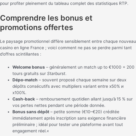
pour profiter pleinement du tableau complet des statistiques RTP.
Comprendre les bonus et
promotions offertes
Le paysage promotionnel diffère sensiblement entre chaque nouveau
casino en ligne France ; voici comment ne pas se perdre parmi tant
d’offres scintillantes :
Welcome bonus
– généralement un match up to €1000 + 200
tours gratuits sur
Starburst
.
Dépo‑match
– souvent proposé chaque semaine sur deux
dépôts consécutifs avec multipliers variant entre x50% и
x100%.
Cash‑back
– remboursement quotidien allant jusqu’à 15 % sur
vos pertes nettes pendant une période donnée.
Bonus sans dépôt
– petite somme (€10–€20) créditée
immédiatement après inscription sans exigence financière
préliminaire ; idéal pour tester une plateforme avant tout
engagement réel.«