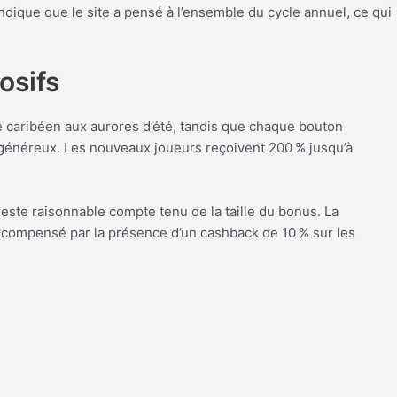
ndique que le site a pensé à l’ensemble du cycle annuel, ce qui
osifs
e caribéen aux aurores d’été, tandis que chaque bouton
l généreux. Les nouveaux joueurs reçoivent 200 % jusqu’à
ste raisonnable compte tenu de la taille du bonus. La
est compensé par la présence d’un cashback de 10 % sur les