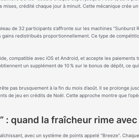
 mises, crédité chaque jour à minuit. Cette mécanique crée un f
ableau de 32 participants s’affronte sur les machines “Sunburst R
s gains redistribués proportionnellement. Ce type de compétitio
luide, compatible avec iOS et Android, et accepte les paiements 
in obtiennent un supplément de 10 % sur le bonus de dépôt, ce q
rête pas brusquement à la fin du mois d’août. Il se prolonge ju
ts de jeu en crédits de Noël. Cette approche montre que l’opér
” : quand la fraîcheur rime avec
raîchissant, avec un système de points appelé “Breeze”. Chaque 