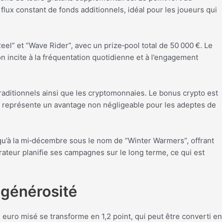
lux constant de fonds additionnels, idéal pour les joueurs qui
eel” et “Wave Rider”, avec un prize‑pool total de 50 000 €. Le
n incite à la fréquentation quotidienne et à l’engagement
traditionnels ainsi que les cryptomonnaies. Le bonus crypto est
ui représente un avantage non négligeable pour les adeptes de
squ’à la mi‑décembre sous le nom de “Winter Warmers”, offrant
ateur planifie ses campagnes sur le long terme, ce qui est
 générosité
euro misé se transforme en 1,2 point, qui peut être converti en