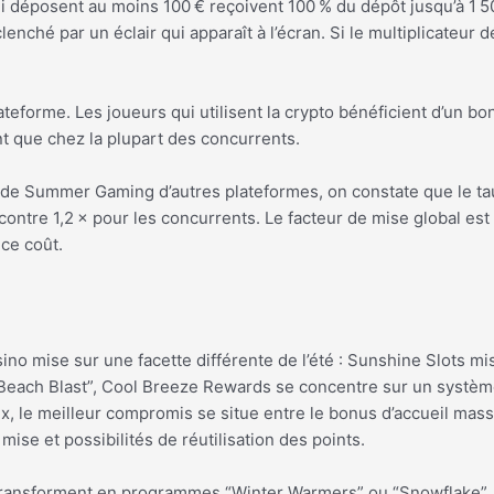
i déposent au moins 100 € reçoivent 100 % du dépôt jusqu’à 1 500 
enché par un éclair qui apparaît à l’écran. Si le multiplicateur
lateforme. Les joueurs qui utilisent la crypto bénéficient d’un 
nt que chez la plupart des concurrents.
s de Summer Gaming d’autres plateformes, on constate que le ta
contre 1,2 × pour les concurrents. Le facteur de mise global es
ce coût.
ino mise sur une facette différente de l’été : Sunshine Slots m
i “Beach Blast”, Cool Breeze Rewards se concentre sur un systèm
ix, le meilleur compromis se situe entre le bonus d’accueil mas
se et possibilités de réutilisation des points.
se transforment en programmes “Winter Warmers” ou “Snowflake”