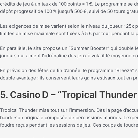
crédits de jeu à un taux de 100 points = 1 €. Le programme se 
dépôt progressif de 100 % jusqu’à 500 €, suivi de 50 tours gratui
Les exigences de mise varient selon le niveau du joueur : 25x po
limites de mise maximale sont fixées à 5 € par tour pendant la 
En parallèle, le site propose un “Summer Booster” qui double 
joueurs qui aiment l’adrénaline des jeux à volatilité moyenne c
En prévision des fêtes de fin d’année, le programme “Breeze” s
double avantage : ils conservent leurs gains estivaux tout en p
5. Casino D – “Tropical Thunder
Tropical Thunder mise tout sur l’immersion. Dès la page d’accueil
bande‑son originale composée de percussions marines. L’expér
foudre reçus pendant les sessions de jeu. Ces coups de foudr