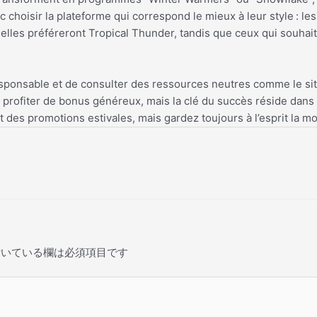
choisir la plateforme qui correspond le mieux à leur style : l
lles préféreront Tropical Thunder, tandis que ceux qui souhait
e responsable et de consulter des ressources neutres comme le 
profiter de bonus généreux, mais la clé du succès réside dans l
t des promotions estivales, mais gardez toujours à l’esprit la mo
いている欄は必須項目です