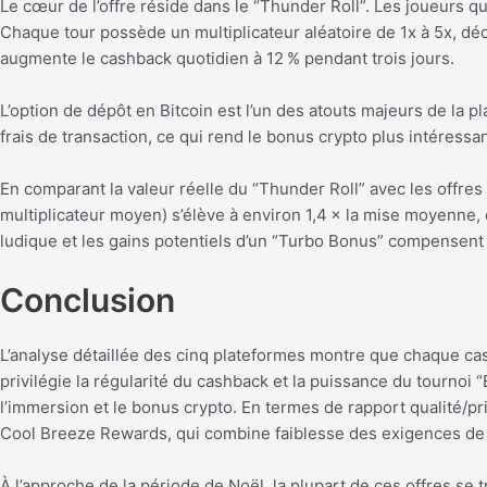
Le cœur de l’offre réside dans le “Thunder Roll”. Les joueurs qu
Chaque tour possède un multiplicateur aléatoire de 1x à 5x, décl
augmente le cashback quotidien à 12 % pendant trois jours.
L’option de dépôt en Bitcoin est l’un des atouts majeurs de la p
frais de transaction, ce qui rend le bonus crypto plus intéressa
En comparant la valeur réelle du “Thunder Roll” avec les offre
multiplicateur moyen) s’élève à environ 1,4 × la mise moyenne, 
ludique et les gains potentiels d’un “Turbo Bonus” compensent 
Conclusion
L’analyse détaillée des cinq plateformes montre que chaque cas
privilégie la régularité du cashback et la puissance du tourno
l’immersion et le bonus crypto. En termes de rapport qualité/pr
Cool Breeze Rewards, qui combine faiblesse des exigences de mi
À l’approche de la période de Noël, la plupart de ces offres 