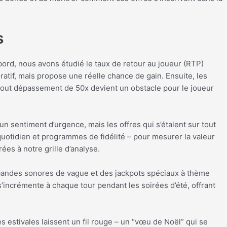
s
bord, nous avons étudié le taux de retour au joueur (RTP)
tif, mais propose une réelle chance de gain. Ensuite, les
tout dépassement de 50x devient un obstacle pour le joueur
 sentiment d’urgence, mais les offres qui s’étalent sur tout
k quotidien et programmes de fidélité – pour mesurer la valeur
ées à notre grille d’analyse.
 bandes sonores de vague et des jackpots spéciaux à thème
incrémente à chaque tour pendant les soirées d’été, offrant
 estivales laissent un fil rouge – un “vœu de Noël” qui se