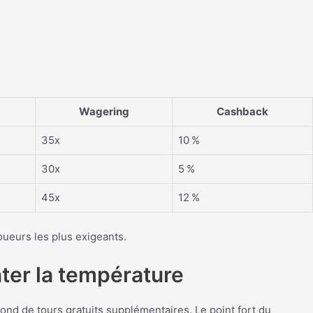
Wagering
Cashback
35x
10 %
30x
5 %
45x
12 %
joueurs les plus exigeants.
nter la température
ond de tours gratuits supplémentaires. Le point fort du