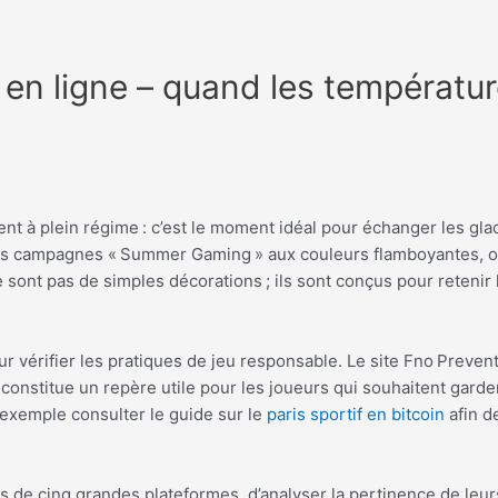
s en ligne – quand les températu
nent à plein régime : c’est le moment idéal pour échanger les glac
des campagnes « Summer Gaming » aux couleurs flamboyantes, où
 sont pas de simples décorations ; ils sont conçus pour retenir 
our vérifier les pratiques de jeu responsable. Le site Fno Prev
nstitue un repère utile pour les joueurs qui souhaitent garder le
exemple consulter le guide sur le
paris sportif en bitcoin
afin d
les de cinq grandes plateformes, d’analyser la pertinence de le