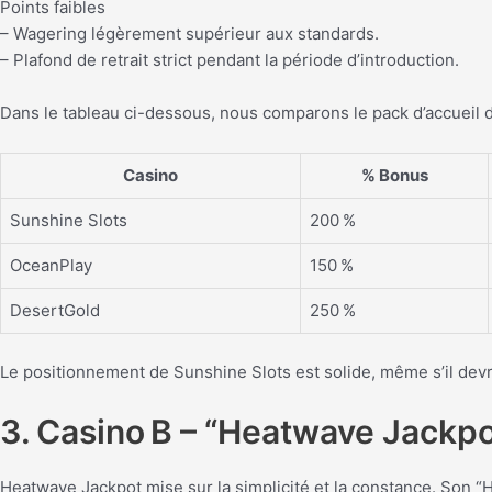
Points faibles
– Wagering légèrement supérieur aux standards.
– Plafond de retrait strict pendant la période d’introduction.
Dans le tableau ci-dessous, nous comparons le pack d’accueil
Casino
% Bonus
Sunshine Slots
200 %
OceanPlay
150 %
DesertGold
250 %
Le positionnement de Sunshine Slots est solide, même s’il devra 
3. Casino B – “Heatwave Jackpo
Heatwave Jackpot mise sur la simplicité et la constance. Son “