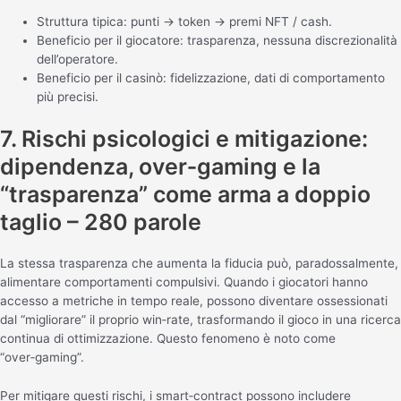
Struttura tipica: punti → token → premi NFT / cash.
Beneficio per il giocatore: trasparenza, nessuna discrezionalità
dell’operatore.
Beneficio per il casinò: fidelizzazione, dati di comportamento
più precisi.
7. Rischi psicologici e mitigazione:
dipendenza, over‑gaming e la
“trasparenza” come arma a doppio
taglio – 280 parole
La stessa trasparenza che aumenta la fiducia può, paradossalmente,
alimentare comportamenti compulsivi. Quando i giocatori hanno
accesso a metriche in tempo reale, possono diventare ossessionati
dal “migliorare” il proprio win‑rate, trasformando il gioco in una ricerca
continua di ottimizzazione. Questo fenomeno è noto come
“over‑gaming”.
Per mitigare questi rischi, i smart‑contract possono includere