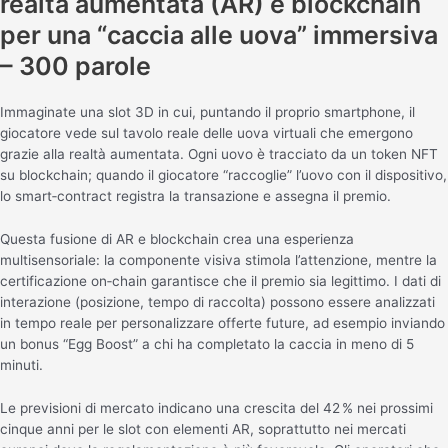
realtà aumentata (AR) e blockchain
per una “caccia alle uova” immersiva
– 300 parole
Immaginate una slot 3D in cui, puntando il proprio smartphone, il
giocatore vede sul tavolo reale delle uova virtuali che emergono
grazie alla realtà aumentata. Ogni uovo è tracciato da un token NFT
su blockchain; quando il giocatore “raccoglie” l’uovo con il dispositivo,
lo smart‑contract registra la transazione e assegna il premio.
Questa fusione di AR e blockchain crea una esperienza
multisensoriale: la componente visiva stimola l’attenzione, mentre la
certificazione on‑chain garantisce che il premio sia legittimo. I dati di
interazione (posizione, tempo di raccolta) possono essere analizzati
in tempo reale per personalizzare offerte future, ad esempio inviando
un bonus “Egg Boost” a chi ha completato la caccia in meno di 5
minuti.
Le previsioni di mercato indicano una crescita del 42 % nei prossimi
cinque anni per le slot con elementi AR, soprattutto nei mercati