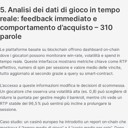
5. Analisi dei dati di gioco in tempo
reale: feedback immediato e
comportamento d’acquisto – 310
parole
Le piattaforme basate su blockchain offrono dashboard on‑chain
dove i giocatori possono monitorare win‑rate, volatilità e spend in
tempo reale. Queste interfacce mostrano metriche chiave come RTP
effettivo, numero di spin per sessione e valore medio delle vincite,
tutto aggiornato al secondo grazie a query su smart‑contract.
L’accesso a queste informazioni modifica le decisioni di scommessa.
Un giocatore che osserva una volatilità alta (es. 0,8) può scegliere di
ridurre la puntata per gestire meglio il bankroll, mentre chi vede un
RTP stabile del 96,5 % può sentirsi più incline a prolungare la
sessione.
Caso studio: un casinò europeo ha introdotto un report on‑chain che
mostrava il “tempo medio di gioco” e il “costo medio per spin”. Dopo