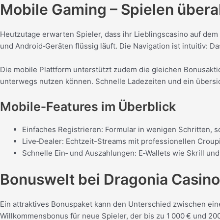
Mobile Gaming – Spielen überal
Heutzutage erwarten Spieler, dass ihr Lieblingscasino auf dem
und Android‑Geräten flüssig läuft. Die Navigation ist intuitiv: 
Die mobile Plattform unterstützt zudem die gleichen Bonusak
unterwegs nutzen können. Schnelle Ladezeiten und ein übersicht
Mobile‑Features im Überblick
Einfaches Registrieren: Formular in wenigen Schritten, s
Live‑Dealer: Echtzeit-Streams mit professionellen Croup
Schnelle Ein‑ und Auszahlungen: E‑Wallets wie Skrill und
Bonuswelt bei Dragonia Casino 
Ein attraktives Bonuspaket kann den Unterschied zwischen ei
Willkommensbonus für neue Spieler, der bis zu 1 000 € und 200