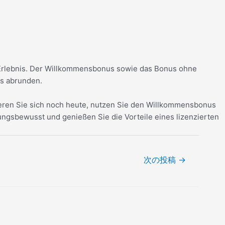
s Erlebnis. Der Willkommensbonus sowie das Bonus ohne
is abrunden.
rieren Sie sich noch heute, nutzen Sie den Willkommensbonus
ngsbewusst und genießen Sie die Vorteile eines lizenzierten
次の投稿
→