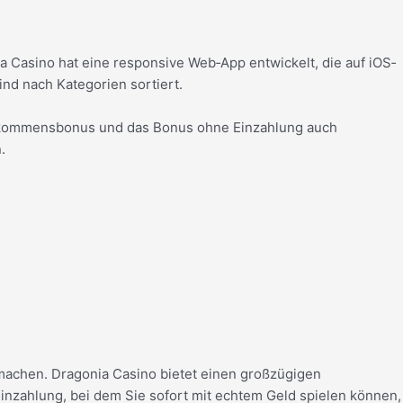
 Casino hat eine responsive Web‑App entwickelt, die auf iOS‑
sind nach Kategorien sortiert.
illkommensbonus und das Bonus ohne Einzahlung auch
.
machen. Dragonia Casino bietet einen großzügigen
Einzahlung, bei dem Sie sofort mit echtem Geld spielen können,