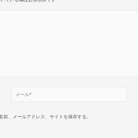
名前、メールアドレス、サイトを保存する。