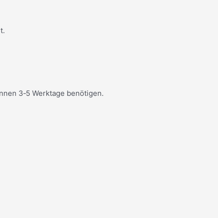
t.
können 3‑5 Werktage benötigen.