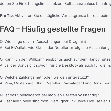
denen Sie Einzahlungslimits setzen, Selbstausschluss beantrag
Pro Tip:
Aktivieren Sie die tägliche Verlustgrenze bereits beim 
FAQ – Häufig gestellte Fragen
Q: Wie lange dauern Auszahlungen bei Dragonia?
A: Bei E‑Wallets wie Skrill oder Neteller erfolgt die Auszahl
Q: Kann ich den Willkommensbonus auch auf dem Handy nutze
A: Ja, der Bonus gilt sowohl für die Desktop‑ als auch für die m
Q: Welche Zahlungsmethoden werden unterstützt?
A: Visa, Mastercard, Skrill, Neteller, Paysafecard und Bankübe
Q: Ist das Spielangebot bei mobilen Geräten vollständig?
A: Fast alle Spiele sind mobil verfügbar, inklusive Live‑Dealer‑T