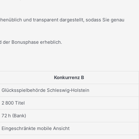
enüblich und transparent dargestellt, sodass Sie genau
nd der Bonusphase erheblich.
Konkurrenz B
Glücksspielbehörde Schleswig‑Holstein
2 800 Titel
72 h (Bank)
Eingeschränkte mobile Ansicht