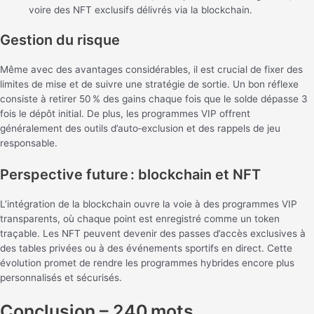
voire des NFT exclusifs délivrés via la blockchain.
Gestion du risque
Même avec des avantages considérables, il est crucial de fixer des
limites de mise et de suivre une stratégie de sortie. Un bon réflexe
consiste à retirer 50 % des gains chaque fois que le solde dépasse 3
fois le dépôt initial. De plus, les programmes VIP offrent
généralement des outils d’auto‑exclusion et des rappels de jeu
responsable.
Perspective future : blockchain et NFT
L’intégration de la blockchain ouvre la voie à des programmes VIP
transparents, où chaque point est enregistré comme un token
traçable. Les NFT peuvent devenir des passes d’accès exclusives à
des tables privées ou à des événements sportifs en direct. Cette
évolution promet de rendre les programmes hybrides encore plus
personnalisés et sécurisés.
Conclusion – 240 mots