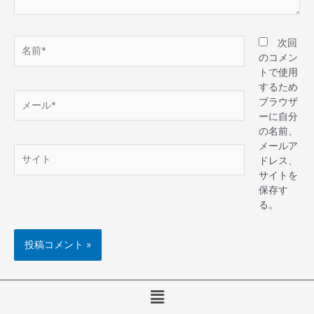
次回
のコメン
トで使用
するため
ブラウザ
ーに自分
の名前、
メールア
ドレス、
サイトを
保存す
る。