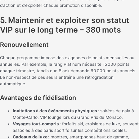
d’action et d’exploiter chaque promotion disponible.
5. Maintenir et exploiter son statut
VIP sur le long terme – 380 mots
Renouvellement
Chaque programme impose des exigences de points mensuelles ou
annuelles. Par exemple, le rang Platinum nécessite 15 000 points
chaque trimestre, tandis que Black demande 60 000 points annuels.
Le non‑respect de ces seuils entraîne une rétrogradation
automatique.
Avantages de fidélisation
Invitations à des événements physiques
: soirées de gala à
Monte‑Carlo, VIP lounge lors du Grand Prix de Monaco.
Voyages tout‑compris
: forfaits ski, croisières de luxe, souvent
associés à des paris sportifs sur les compétitions locales.
Cadeaux de luxe
: montres, smartphones haut de gamme,