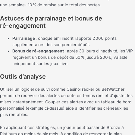
une semaine : 10 % de remise sur le total des pertes.
Astuces de parrainage et bonus de
ré‑engagement
Parrainage
: chaque ami inscrit rapporte 2 000 points
supplémentaires dès son premier dépôt.
Bonus de ré‑engagement
: après 30 jours d’inactivité, les VIP
reçoivent un bonus de dépôt de 50 % jusqu’à 200 €, valable
uniquement sur les jeux Live.
Outils d’analyse
Utiliser un logiciel de suivi comme CasinoTracker ou BetWatcher
permet de recevoir des alertes de cote en temps réel et d’ajuster les
mises instantanément. Coupler ces alertes avec un tableau de bord
personnalisé (exemple ci‑dessus) aide à identifier les créneaux les
plus rentables.
En appliquant ces stratégies, un joueur peut passer de Bronze à
Platinum en moins de six mois, à condition de respecter le plan