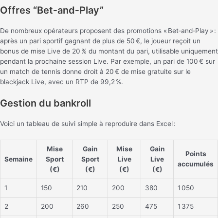
Offres “Bet‑and‑Play”
De nombreux opérateurs proposent des promotions « Bet‑and‑Play » :
après un pari sportif gagnant de plus de 50 €, le joueur reçoit un
bonus de mise Live de 20 % du montant du pari, utilisable uniquement
pendant la prochaine session Live. Par exemple, un pari de 100 € sur
un match de tennis donne droit à 20 € de mise gratuite sur le
blackjack Live, avec un RTP de 99,2 %.
Gestion du bankroll
Voici un tableau de suivi simple à reproduire dans Excel :
Mise
Gain
Mise
Gain
Points
Semaine
Sport
Sport
Live
Live
accumulés
(€)
(€)
(€)
(€)
1
150
210
200
380
1 050
2
200
260
250
475
1 375