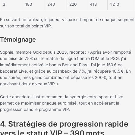
3
180
240
220
418
1 210
En suivant ce tableau, le joueur visualise l’impact de chaque segment
sur son total de points VIP.
Témoignage
Sophie, membre Gold depuis 2023, raconte : « Après avoir remporté
une mise de 75 € sur le match de Ligue 1 entre l’OM et le PSG, j’ai
immédiatement activé le bonus Bet‑and‑Play. J’ai joué 150 € de
baccarat Live, et grâce au cashback de 7 %, j’ai récupéré 10,5 €. En
une soirée, mes gains combinés ont dépassé les 200 €, tout en
gravissant deux niveaux VIP. »
Cette anecdote illustre comment la synergie entre sport et Live
permet de maximiser chaque euro misé, tout en accélérant la
progression dans le programme VIP.
4. Stratégies de progression rapide
vers le statut VIP – 390 mots