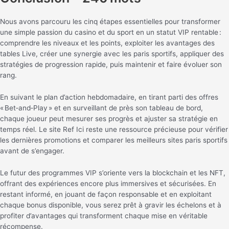
Nous avons parcouru les cinq étapes essentielles pour transformer
une simple passion du casino et du sport en un statut VIP rentable :
comprendre les niveaux et les points, exploiter les avantages des
tables Live, créer une synergie avec les paris sportifs, appliquer des
stratégies de progression rapide, puis maintenir et faire évoluer son
rang.
En suivant le plan d’action hebdomadaire, en tirant parti des offres
« Bet‑and‑Play » et en surveillant de près son tableau de bord,
chaque joueur peut mesurer ses progrès et ajuster sa stratégie en
temps réel. Le site Ref Ici reste une ressource précieuse pour vérifier
les dernières promotions et comparer les meilleurs sites paris sportifs
avant de s’engager.
Le futur des programmes VIP s’oriente vers la blockchain et les NFT,
offrant des expériences encore plus immersives et sécurisées. En
restant informé, en jouant de façon responsable et en exploitant
chaque bonus disponible, vous serez prêt à gravir les échelons et à
profiter d’avantages qui transforment chaque mise en véritable
récompense.