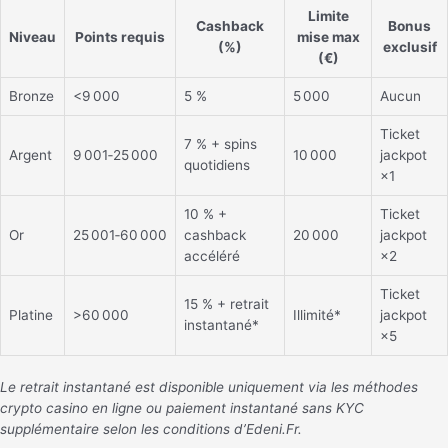
Limite
Cashback
Bonus
Niveau
Points requis
mise max
(%)
exclusif
(€)
Bronze
<9 000
5 %
5 000
Aucun
Ticket
7 % + spins
Argent
9 001‑25 000
10 000
jackpot
quotidiens
×1
10 % +
Ticket
Or
25 001‑60 000
cashback
20 000
jackpot
accéléré
×2
Ticket
15 % + retrait
Platine
>60 000
Illimité*
jackpot
instantané*
×5
Le retrait instantané est disponible uniquement via les méthodes
crypto casino en ligne ou paiement instantané sans KYC
supplémentaire selon les conditions d’Edeni.Fr.