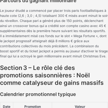
Parcours du gagnant millionnaire
Le joueur étudié a commencé par placer trois paris footballistiques à
haute cote (2,6 ; 3,0 ; 4,5) totalisant 300 € misés avant minuit le soir
du réveillon. Chaque pari a généré plus de 150 points, déclenchant
ainsi un crossover bonus qui a crédité son compte casino avec 45 €
supplémentaires dès la première heure suivant les résultats sportifs.
Il a immédiatement misé ces fonds sur le slot « Mega Fortune », dont
le jackpot progressif atteignait déjà 8 millions € grâce aux
contributions collectives du mois précédent. La combinaison du
boost sportif et du ticket jackpot a permis au joueur d’activer le tirage
final qui lui a octroyé le gain millionnaire avant minuit Christmas Eve.
Section 3 – Le rôle clé des
promotions saisonnières : Noël
comme catalyseur de gains massifs
Calendrier promotionnel typique
Date
Promotion
Valeur