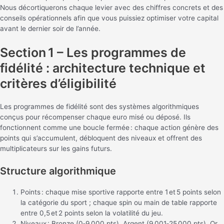
Nous décortiquerons chaque levier avec des chiffres concrets et des
conseils opérationnels afin que vous puissiez optimiser votre capital
avant le dernier soir de l’année.
Section 1 – Les programmes de
fidélité : architecture technique et
critères d’éligibilité
Les programmes de fidélité sont des systèmes algorithmiques
conçus pour récompenser chaque euro misé ou déposé. Ils
fonctionnent comme une boucle fermée : chaque action génère des
points qui s’accumulent, débloquent des niveaux et offrent des
multiplicateurs sur les gains futurs.
Structure algorithmique
Points : chaque mise sportive rapporte entre 1 et 5 points selon
la catégorie du sport ; chaque spin ou main de table rapporte
entre 0,5 et 2 points selon la volatilité du jeu.
Niveaux : Bronze (0‑9 000 pts), Argent (9 001‑25 000 pts), Or