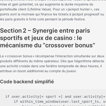
mise et gain potentiel, ce qui augmente la durée moyenne du
portefeuille client (Lifetime Value). Pour un « jackpot hunter », ces
points sont la monnaie qui finance les tickets à jackpot progressif ou
les paris gratuits à forte cote pendant la période festive.
Section 2 – Synergie entre paris
sportifs et jeux de casino : le
mécanisme du “crossover bonus”
Le « crossover bonus » récompense l’interaction simultanée sur deux
produits différents du même opérateur. Dès que l’algorithme détecte
une activité croisée dans une fenêtre temporelle de deux heures, il
attribue un boost additionnel au compte du joueur.
Code backend simplifié
if user.activity[« sport »] and user.activity[« 
    if within_time_window(user.last_sport_ts, u