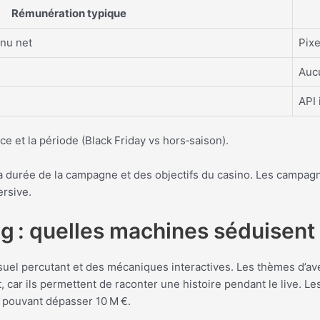
Rémunération typique
nu net
Pix
Aucu
API 
nce et la période (Black Friday vs hors‑saison).
 durée de la campagne et des objectifs du casino. Les campagnes 
ersive.
g : quelles machines séduisent 
 visuel percutant et des mécaniques interactives. Les thèmes d’av
, car ils permettent de raconter une histoire pendant le live. 
s pouvant dépasser 10 M €.