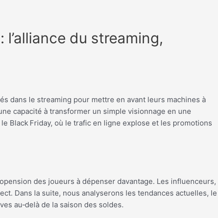
 l’alliance du streaming,
isés dans le streaming pour mettre en avant leurs machines à
 une capacité à transformer un simple visionnage en une
e Black Friday, où le trafic en ligne explose et les promotions
propension des joueurs à dépenser davantage. Les influenceurs,
ct. Dans la suite, nous analyserons les tendances actuelles, le
ves au‑delà de la saison des soldes.