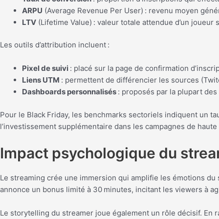
ARPU
(Average Revenue Per User) : revenu moyen généré
LTV
(Lifetime Value) : valeur totale attendue d’un joueur 
Les outils d’attribution incluent :
Pixel de suivi
: placé sur la page de confirmation d’inscrip
Liens UTM
: permettent de différencier les sources (Twi
Dashboards personnalisés
: proposés par la plupart des 
Pour le Black Friday, les benchmarks sectoriels indiquent un t
l’investissement supplémentaire dans les campagnes de haute i
Impact psychologique du streami
Le streaming crée une immersion qui amplifie les émotions du s
annonce un bonus limité à 30 minutes, incitant les viewers à a
Le storytelling du streamer joue également un rôle décisif. En 