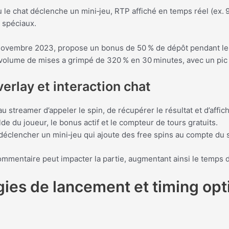
où le chat déclenche un mini‑jeu, RTP affiché en temps réel (ex.
 spéciaux.
 novembre 2023, propose un bonus de 50 % de dépôt pendant le li
le volume de mises a grimpé de 320 % en 30 minutes, avec un pi
verlay et interaction chat
streamer d’appeler le spin, de récupérer le résultat et d’affich
 du joueur, le bonus actif et le compteur de tours gratuits.
 déclencher un mini‑jeu qui ajoute des free spins au compte du 
mmentaire peut impacter la partie, augmentant ainsi le temps de
égies de lancement et timing opt