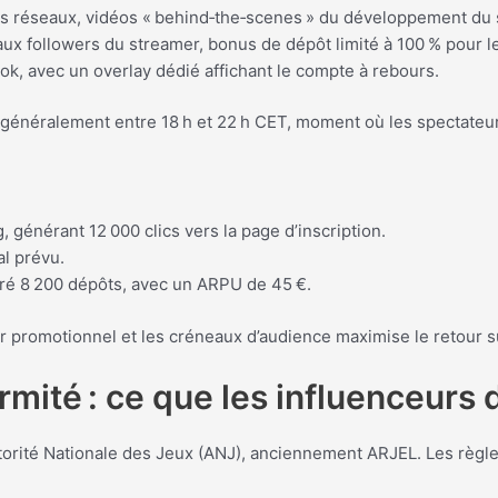
s réseaux, vidéos « behind‑the‑scenes » du développement du sl
x followers du streamer, bonus de dépôt limité à 100 % pour le
ok, avec un overlay dédié affichant le compte à rebours.
 généralement entre 18 h et 22 h CET, moment où les spectateurs 
 générant 12 000 clics vers la page d’inscription.
al prévu.
stré 8 200 dépôts, avec un ARPU de 45 €.
er promotionnel et les créneaux d’audience maximise le retour s
mité : ce que les influenceurs 
torité Nationale des Jeux (ANJ), anciennement ARJEL. Les règles