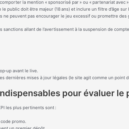
mporter la mention « sponsorisé par » ou « partenariat avec », ai
le public doit être majeur (18 ans) et inclure un filtre d’âge sur 
s ne peuvent pas encourager le jeu excessif ou promettre des g
s sanctions allant de l’avertissement à la suspension de compte
p‑up avant le live.
les dernières mises à jour légales (le site agit comme un point 
ndispensables pour évaluer le 
I les plus pertinents sont :
u code promo.
tuent un premier dépôt.