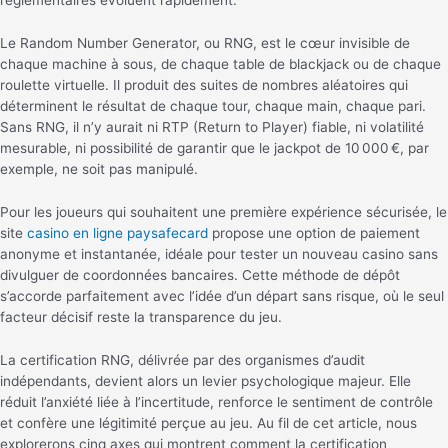
réglementaires évoluent rapidement.
Le Random Number Generator, ou RNG, est le cœur invisible de
chaque machine à sous, de chaque table de blackjack ou de chaque
roulette virtuelle. Il produit des suites de nombres aléatoires qui
déterminent le résultat de chaque tour, chaque main, chaque pari.
Sans RNG, il n’y aurait ni RTP (Return to Player) fiable, ni volatilité
mesurable, ni possibilité de garantir que le jackpot de 10 000 €, par
exemple, ne soit pas manipulé.
Pour les joueurs qui souhaitent une première expérience sécurisée, le
site
casino en ligne paysafecard
propose une option de paiement
anonyme et instantanée, idéale pour tester un nouveau casino sans
divulguer de coordonnées bancaires. Cette méthode de dépôt
s’accorde parfaitement avec l’idée d’un départ sans risque, où le seul
facteur décisif reste la transparence du jeu.
La certification RNG, délivrée par des organismes d’audit
indépendants, devient alors un levier psychologique majeur. Elle
réduit l’anxiété liée à l’incertitude, renforce le sentiment de contrôle
et confère une légitimité perçue au jeu. Au fil de cet article, nous
explorerons cinq axes qui montrent comment la certification