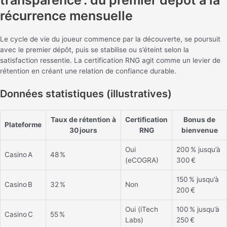
transparence : du premier dépôt à la
récurrence mensuelle
Le cycle de vie du joueur commence par la découverte, se poursuit
avec le premier dépôt, puis se stabilise ou s’éteint selon la
satisfaction ressentie. La certification RNG agit comme un levier de
rétention en créant une relation de confiance durable.
Données statistiques (illustratives)
Taux de rétention à
Certification
Bonus de
Plateforme
30 jours
RNG
bienvenue
Oui
200 % jusqu’à
Casino A
48 %
(eCOGRA)
300 €
150 % jusqu’à
Casino B
32 %
Non
200 €
Oui (iTech
100 % jusqu’à
Casino C
55 %
Labs)
250 €