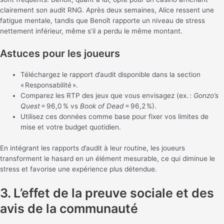
clairement son audit RNG. Après deux semaines, Alice ressent une
fatigue mentale, tandis que Benoît rapporte un niveau de stress
nettement inférieur, même s’il a perdu le même montant.
Astuces pour les joueurs
Téléchargez le rapport d’audit disponible dans la section
« Responsabilité ».
Comparez les RTP des jeux que vous envisagez (ex. :
Gonzo’s
Quest
= 96,0 % vs
Book of Dead
= 96,2 %).
Utilisez ces données comme base pour fixer vos limites de
mise et votre budget quotidien.
En intégrant les rapports d’audit à leur routine, les joueurs
transforment le hasard en un élément mesurable, ce qui diminue le
stress et favorise une expérience plus détendue.
3. L’effet de la preuve sociale et des
avis de la communauté