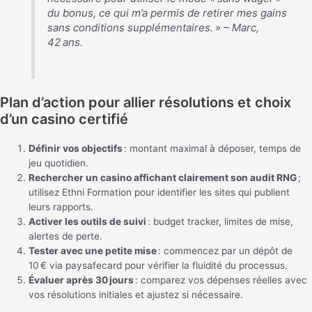
du bonus, ce qui m’a permis de retirer mes gains
sans conditions supplémentaires. » – Marc,
42 ans.
Plan d’action pour allier résolutions et choix
d’un casino certifié
Définir vos objectifs
: montant maximal à déposer, temps de
jeu quotidien.
Rechercher un casino affichant clairement son audit RNG
;
utilisez Ethni Formation pour identifier les sites qui publient
leurs rapports.
Activer les outils de suivi
: budget tracker, limites de mise,
alertes de perte.
Tester avec une petite mise
: commencez par un dépôt de
10 € via paysafecard pour vérifier la fluidité du processus.
Évaluer après 30 jours
: comparez vos dépenses réelles avec
vos résolutions initiales et ajustez si nécessaire.