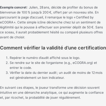
Exemple concret
: Julien, 28 ans, décide de profiter du bonus de
bienvenue de 100 % jusqu’à 200 €, offert par un nouveau site. En
parcourant la page d’accueil, il remarque le logo « Certified by
eCOGRA ». Cette simple icône déclenche chez lui un sentiment de
légitimité qui le pousse à effectuer son premier dépôt de 50 €. Sans
ce sceau, il aurait probablement hésité ou comparé plusieurs offres
avant de choisir.
Comment vérifier la validité d’une certification
Repérer le numéro d’audit affiché sous le logo.
Se rendre sur le site de l’organisme (e.g., eCOGRA.org) et
entrer le code.
Vérifier la date du dernier audit ; un audit de moins de 12 mois
est généralement un bon indicateur.
En suivant ces étapes, le joueur transforme une décision souvent
intuitive en une démarche analytique, ce qui augmente la confiance
et, par ricochet, la probabilité de jouer régulièrement.