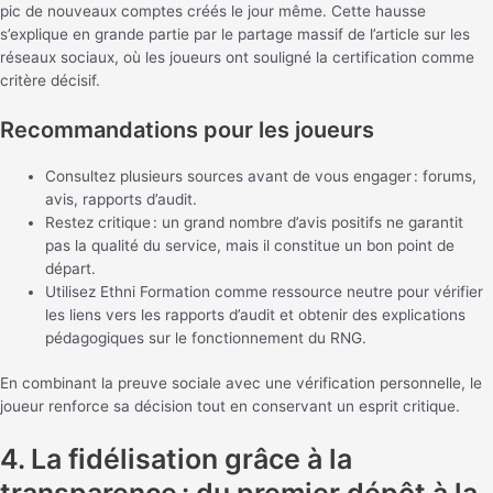
pic de nouveaux comptes créés le jour même. Cette hausse
s’explique en grande partie par le partage massif de l’article sur les
réseaux sociaux, où les joueurs ont souligné la certification comme
critère décisif.
Recommandations pour les joueurs
Consultez plusieurs sources avant de vous engager : forums,
avis, rapports d’audit.
Restez critique : un grand nombre d’avis positifs ne garantit
pas la qualité du service, mais il constitue un bon point de
départ.
Utilisez Ethni Formation comme ressource neutre pour vérifier
les liens vers les rapports d’audit et obtenir des explications
pédagogiques sur le fonctionnement du RNG.
En combinant la preuve sociale avec une vérification personnelle, le
joueur renforce sa décision tout en conservant un esprit critique.
4. La fidélisation grâce à la