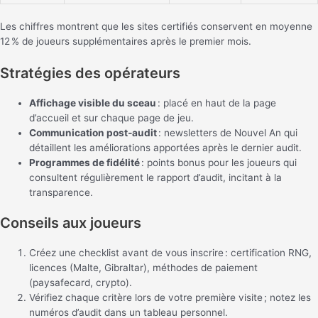
Les chiffres montrent que les sites certifiés conservent en moyenne
12 % de joueurs supplémentaires après le premier mois.
Stratégies des opérateurs
Affichage visible du sceau
: placé en haut de la page
d’accueil et sur chaque page de jeu.
Communication post‑audit
: newsletters de Nouvel An qui
détaillent les améliorations apportées après le dernier audit.
Programmes de fidélité
: points bonus pour les joueurs qui
consultent régulièrement le rapport d’audit, incitant à la
transparence.
Conseils aux joueurs
Créez une checklist avant de vous inscrire : certification RNG,
licences (Malte, Gibraltar), méthodes de paiement
(paysafecard, crypto).
Vérifiez chaque critère lors de votre première visite ; notez les
numéros d’audit dans un tableau personnel.