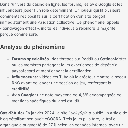
Dans l’univers du casino en ligne, les forums, les avis Google et les
influenceurs jouent un rôle déterminant. Un joueur qui lit plusieurs
commentaires positifs sur la certification d’un site perçoit
immédiatement une validation collective. Ce phénomène, appelé
« bandwagon effect », incite les individus à rejoindre la majorité
perçue comme sûre.
Analyse du phénomène
Forums spécialisés
: des threads sur Reddit ou CasinoMeister
où les membres partagent leurs expériences de dépôt via
paysafecard et mentionnent la certification.
Influenceurs
: vidéos YouTube où le créateur montre le sceau
RNG avant de lancer une session de jeu, renforçant la
crédibilité.
Avis Google
: une note moyenne de 4,5/5 accompagnée de
mentions spécifiques du label d’audit.
Cas d’étude
: En janvier 2024, le site
LuckySpin
a publié un article de
blog détaillant son audit eCOGRA. Trois jours plus tard, le trafic
organique a augmenté de 27 % selon les données internes, avec un