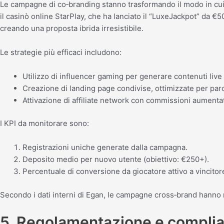
Le campagne di co‑branding stanno trasformando il modo in cui 
il casinò online StarPlay, che ha lanciato il “LuxeJackpot” da €5
creando una proposta ibrida irresistibile.
Le strategie più efficaci includono:
Utilizzo di influencer gaming per generare contenuti live 
Creazione di landing page condivise, ottimizzate per par
Attivazione di affiliate network con commissioni aumentat
I KPI da monitorare sono:
Registrazioni uniche generate dalla campagna.
Deposito medio per nuovo utente (obiettivo: €250+).
Percentuale di conversione da giocatore attivo a vincitore 
Secondo i dati interni di Egan, le campagne cross‑brand hanno re
5. Regolamentazione e complian