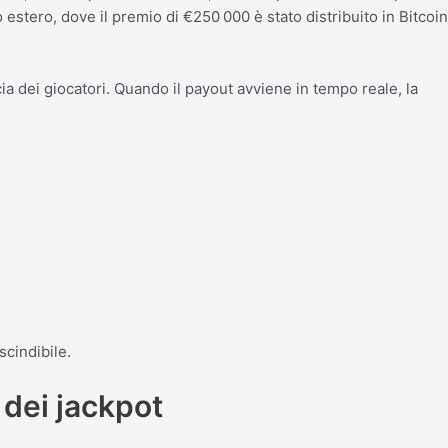
 estero, dove il premio di €250 000 è stato distribuito in Bitcoin
ia dei giocatori. Quando il payout avviene in tempo reale, la
cindibile.
dei jackpot