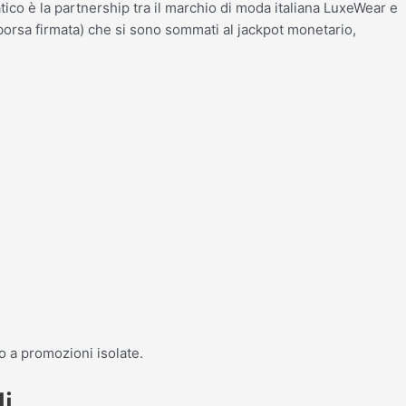
co è la partnership tra il marchio di moda italiana LuxeWear e
a borsa firmata) che si sono sommati al jackpot monetario,
o a promozioni isolate.
i