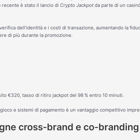
recente è stato il lancio di
Crypto Jackpot
da parte di un casinò
ifica dell’identità e i costi di transazione, aumentando la fiduc
ere di più durante la promozione.
to €320, tasso di ritiro jackpot del 98 % entro 10 minuti.
gioco e sistemi di pagamento è un vantaggio competitivo impres
gne cross‑brand e co‑branding 