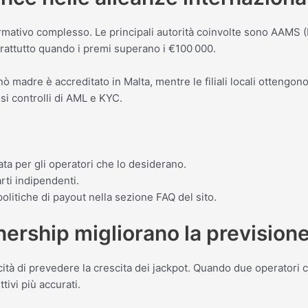
mativo complesso. Le principali autorità coinvolte sono AAMS (
prattutto quando i premi superano i €100 000.
casinò madre è accreditato in Malta, mentre le filiali locali ott
si controlli di AML e KYC.
ata per gli operatori che lo desiderano.
arti indipendenti.
politiche di payout nella sezione FAQ del sito.
tnership migliorano la prevision
acità di prevedere la crescita dei jackpot. Quando due operator
tivi più accurati.