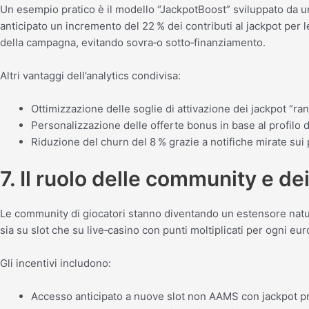
Un esempio pratico è il modello “JackpotBoost” sviluppato da una
anticipato un incremento del 22 % dei contributi al jackpot per le
della campagna, evitando sovra‑o sotto‑finanziamento.
Altri vantaggi dell’analytics condivisa:
Ottimizzazione delle soglie di attivazione dei jackpot “ra
Personalizzazione delle offerte bonus in base al profilo d
Riduzione del churn del 8 % grazie a notifiche mirate sui p
7. Il ruolo delle community e de
Le community di giocatori stanno diventando un estensore natur
sia su slot che su live‑casino con punti moltiplicati per ogni e
Gli incentivi includono:
Accesso anticipato a nuove slot non AAMS con jackpot p