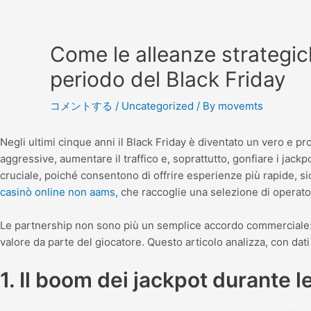
Come le alleanze strategic
periodo del Black Friday
コメントする
/
Uncategorized
/ By
movemts
Negli ultimi cinque anni il Black Friday è diventato un vero e p
aggressive, aumentare il traffico e, soprattutto, gonfiare i jack
cruciale, poiché consentono di offrire esperienze più rapide, sic
casinò online non aams
, che raccoglie una selezione di operator
Le partnership non sono più un semplice accordo commerciale: s
valore da parte del giocatore. Questo articolo analizza, con dati
1. Il boom dei jackpot durante 