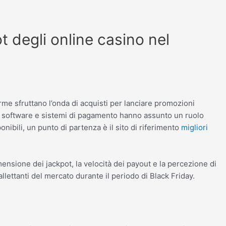
 degli online casino nel
orme sfruttano l’onda di acquisti per lanciare promozioni
ri di software e sistemi di pagamento hanno assunto un ruolo
nibili, un punto di partenza è il sito di riferimento
migliori
nsione dei jackpot, la velocità dei payout e la percezione di
llettanti del mercato durante il periodo di Black Friday.