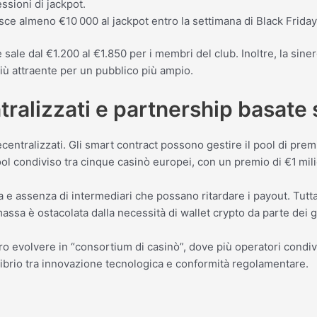
ssioni di jackpot.
uisce almeno €10 000 al jackpot entro la settimana di Black Friday
sale dal €1.200 al €1.850 per i membri del club. Inoltre, la sin
ù attraente per un pubblico più ampio.
ntralizzati e partnership basate
entralizzati. Gli smart contract possono gestire il pool di prem
l condiviso tra cinque casinò europei, con un premio di €1 mil
ca e assenza di intermediari che possano ritardare i payout. Tutt
massa è ostacolata dalla necessità di wallet crypto da parte dei g
 evolvere in “consortium di casinò”, dove più operatori condivid
ilibrio tra innovazione tecnologica e conformità regolamentare.