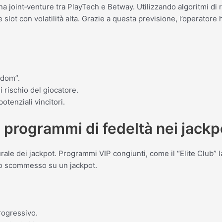
 joint‑venture tra PlayTech e Betway. Utilizzando algoritmi di re
 slot con volatilità alta. Grazie a questa previsione, l’operatore
ndom”.
i rischio del giocatore.
otenziali vincitori.
i programmi di fedeltà nei jackp
ale dei jackpot. Programmi VIP congiunti, come il “Elite Club” 
uro scommesso su un jackpot.
rogressivo.