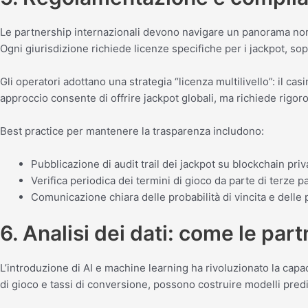
Le partnership internazionali devono navigare un panorama nor
Ogni giurisdizione richiede licenze specifiche per i jackpot, so
Gli operatori adottano una strategia “licenza multilivello”: il 
approccio consente di offrire jackpot globali, ma richiede rigoro
Best practice per mantenere la trasparenza includono:
Pubblicazione di audit trail dei jackpot su blockchain priv
Verifica periodica dei termini di gioco da parte di terze p
Comunicazione chiara delle probabilità di vincita e delle 
6. Analisi dei dati: come le par
L’introduzione di AI e machine learning ha rivoluzionato la cap
di gioco e tassi di conversione, possono costruire modelli predit