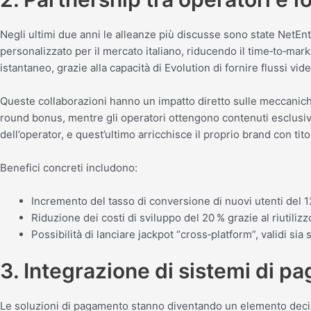
Negli ultimi due anni le alleanze più discusse sono state NetE
personalizzato per il mercato italiano, riducendo il time‑to‑mar
istantaneo, grazie alla capacità di Evolution di fornire flussi vid
Queste collaborazioni hanno un impatto diretto sulle meccanich
round bonus, mentre gli operatori ottengono contenuti esclusivi 
dell’operator, e quest’ultimo arricchisce il proprio brand con tito
Benefici concreti includono:
Incremento del tasso di conversione di nuovi utenti del 
Riduzione dei costi di sviluppo del 20 % grazie al riutilizzo
Possibilità di lanciare jackpot “cross‑platform”, validi si
3. Integrazione di sistemi di 
Le soluzioni di pagamento stanno diventando un elemento decisivo