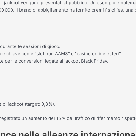
i jackpot vengono presentati al pubblico. Un esempio emblemati
00 000. Il brand di abbigliamento ha fornito premi fisici (es. un
durante le sessioni di gioco.
ole chiave come “slot non AAMS” e “casino online esteri”.
e per le conversioni legate al jackpot Black Friday.
di jackpot (target: 0,8 %).
gistrato un aumento del 15 % del traffico di riferimento rispett
ce nelle alleanze internazional