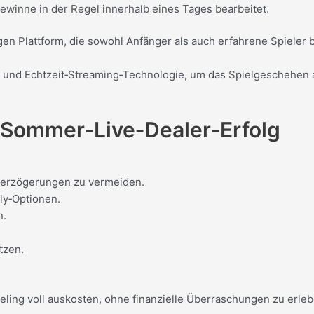
winne in der Regel innerhalb eines Tages bearbeitet.
n Plattform, die sowohl Anfänger als auch erfahrene Spieler b
und Echtzeit‑Streaming‑Technologie, um das Spielgeschehen au
n Sommer‑Live‑Dealer‑Erfolg
sverzögerungen zu vermeiden.
ly‑Optionen.
n.
tzen.
ling voll auskosten, ohne finanzielle Überraschungen zu erleb