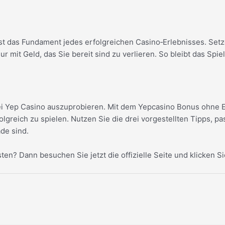
das Fundament jedes erfolgreichen Casino‑Erlebnisses. Setzen 
mit Geld, das Sie bereit sind zu verlieren. So bleibt das Spiel
bei Yep Casino auszuprobieren. Mit dem Yepcasino Bonus ohne 
lgreich zu spielen. Nutzen Sie die drei vorgestellten Tipps, pa
de sind.
en? Dann besuchen Sie jetzt die offizielle Seite und klicken Si