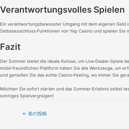
Verantwortungsvolles Spielen
Ein verantwortungsbewusster Umgang mit dem eigenen Geld ist 
Selbstausschluss‑Funktionen von Yep Casino und spielen Sie nur 
Fazit
Der Sommer bietet die ideale Kulisse, um Live‑Dealer‑Spiele 
mobil‑freundlichen Plattform haben Sie alle Werkzeuge, um erfo
und genießen Sie das echte Casino‑Feeling, wo immer Sie gera
Möchten Sie sofort starten und das Sommer‑Erlebnis selbst test
sonniges Spielvergnügen!
←
前の投稿