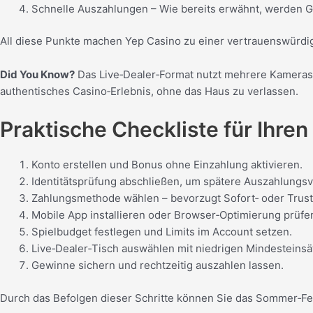
Schnelle Auszahlungen – Wie bereits erwähnt, werden Ge
All diese Punkte machen Yep Casino zu einer vertrauenswürdige
Did You Know?
Das Live‑Dealer‑Format nutzt mehrere Kameras 
authentisches Casino‑Erlebnis, ohne das Haus zu verlassen.
Praktische Checkliste für Ihre
Konto erstellen und Bonus ohne Einzahlung aktivieren.
Identitätsprüfung abschließen, um spätere Auszahlung
Zahlungsmethode wählen – bevorzugt Sofort‑ oder Trust
Mobile App installieren oder Browser‑Optimierung prüfe
Spielbudget festlegen und Limits im Account setzen.
Live‑Dealer‑Tisch auswählen mit niedrigen Mindesteinsä
Gewinne sichern und rechtzeitig auszahlen lassen.
Durch das Befolgen dieser Schritte können Sie das Sommer‑Fee