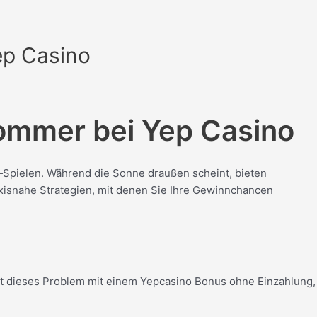
ep Casino
Sommer bei Yep Casino
r‑Spielen. Während die Sonne draußen scheint, bieten
axisnahe Strategien, mit denen Sie Ihre Gewinnchancen
löst dieses Problem mit einem Yepcasino Bonus ohne Einzahlung,