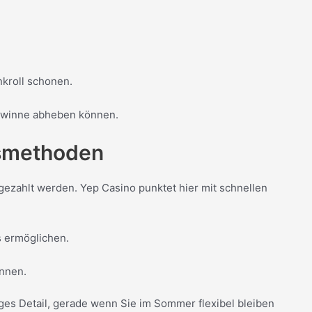
nkroll schonen.
Gewinne abheben können.
gsmethoden
ezahlt werden. Yep Casino punktet hier mit schnellen
s ermöglichen.
ennen.
iges Detail, gerade wenn Sie im Sommer flexibel bleiben